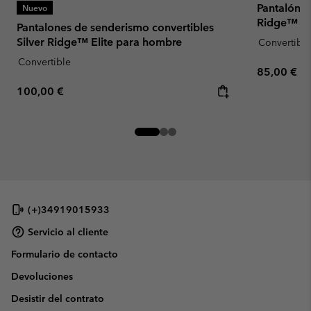
Pantalón c
Nuevo
Ridge™ Uti
Pantalones de senderismo convertibles
Silver Ridge™ Elite para hombre
Convertible
Convertible
Regular pr
85,00 €
Regular price:
100,00 €
(+)34919015933
Servicio al cliente
Formulario de contacto
Devoluciones
Desistir del contrato