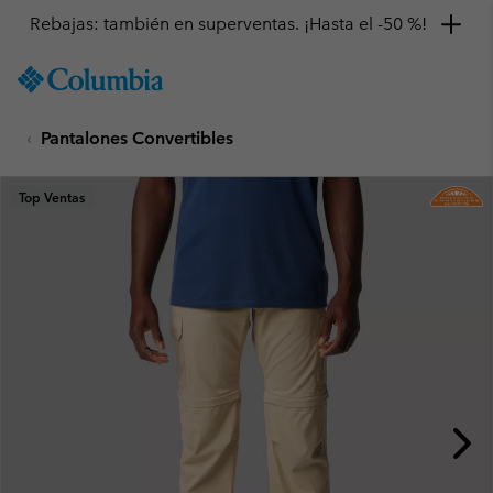
Rebajas: también en superventas. ¡Hasta el -50 %!
SKIP
Columbia
TO
Sportswear
CONTENT
Pantalones Convertibles
SKIP
TO
MAIN
Top Ventas
NAV
SKIP
TO
SEARCH