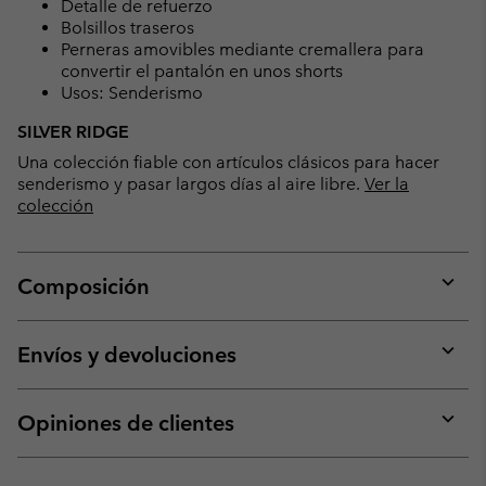
Detalle de refuerzo
Bolsillos traseros
Perneras amovibles mediante cremallera para
convertir el pantalón en unos shorts
Usos: Senderismo
SILVER RIDGE
Una colección fiable con artículos clásicos para hacer
senderismo y pasar largos días al aire libre.
Ver la
colección
Composición
Expan
or
collap
Envíos y devoluciones
sectio
Expan
or
collap
Opiniones de clientes
sectio
Expan
or
collap