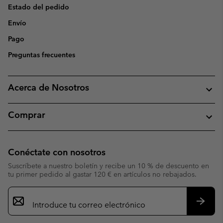
Estado del pedido
Envío
Pago
Preguntas frecuentes
Acerca de Nosotros
Comprar
Conéctate con nosotros
Suscríbete a nuestro boletín y recibe un 10 % de descuento en
tu primer pedido al gastar 120 € en artículos no rebajados.
Suscripción
de
correo
Suscri
electrónico