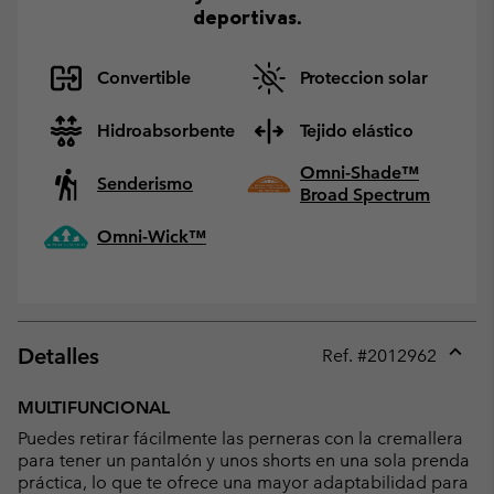
deportivas.
Convertible
Proteccion solar
Hidroabsorbente
Tejido elástico
Omni-Shade™
Senderismo
Broad Spectrum
Omni-Wick™
Detalles
Ref. #
2012962
Expan
or
MULTIFUNCIONAL
collap
Puedes retirar fácilmente las perneras con la cremallera
sectio
para tener un pantalón y unos shorts en una sola prenda
práctica, lo que te ofrece una mayor adaptabilidad para