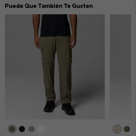
Puede Que También Te Gusten
sectio