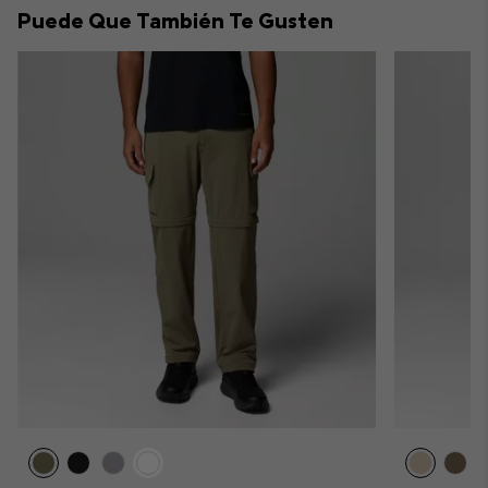
Puede Que También Te Gusten
sectio