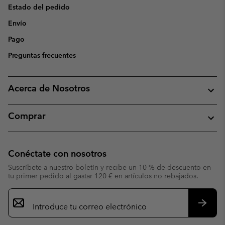
Estado del pedido
Envío
Pago
Preguntas frecuentes
Acerca de Nosotros
Comprar
Conéctate con nosotros
Suscríbete a nuestro boletín y recibe un 10 % de descuento en
tu primer pedido al gastar 120 € en artículos no rebajados.
Suscripción
de
correo
Suscri
electrónico