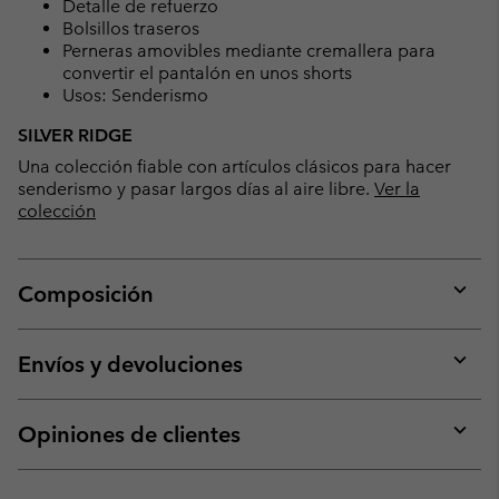
Detalle de refuerzo
Bolsillos traseros
Perneras amovibles mediante cremallera para
convertir el pantalón en unos shorts
Usos: Senderismo
SILVER RIDGE
Una colección fiable con artículos clásicos para hacer
senderismo y pasar largos días al aire libre.
Ver la
colección
Composición
Expan
or
collap
Envíos y devoluciones
sectio
Expan
or
collap
Opiniones de clientes
sectio
Expan
or
collap