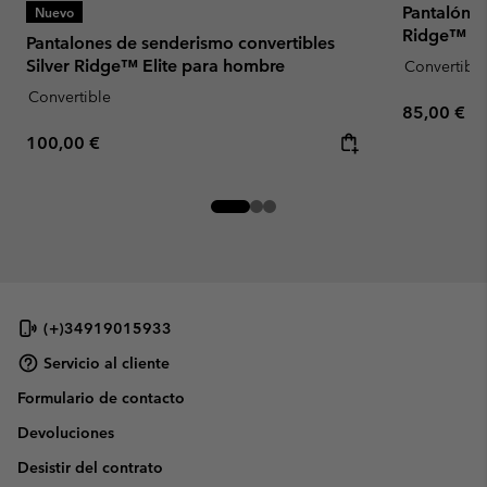
Pantalón c
Nuevo
Ridge™ Uti
Pantalones de senderismo convertibles
Silver Ridge™ Elite para hombre
Convertible
Convertible
Regular pr
85,00 €
Regular price:
100,00 €
(+)34919015933
Servicio al cliente
Formulario de contacto
Devoluciones
Desistir del contrato