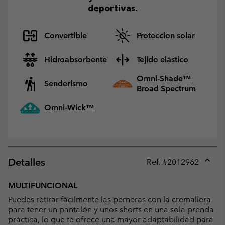
deportivas.
Convertible
Proteccion solar
Hidroabsorbente
Tejido elástico
Omni-Shade™
Senderismo
Broad Spectrum
Omni-Wick™
Detalles
Ref. #
2012962
Expan
or
MULTIFUNCIONAL
collap
Puedes retirar fácilmente las perneras con la cremallera
sectio
para tener un pantalón y unos shorts en una sola prenda
práctica, lo que te ofrece una mayor adaptabilidad para