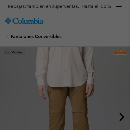
Rebajas: también en superventas. ¡Hasta el -50 %!
SKIP
Columbia
TO
Sportswear
CONTENT
Pantalones Convertibles
SKIP
TO
MAIN
Top Ventas
NAV
SKIP
TO
SEARCH