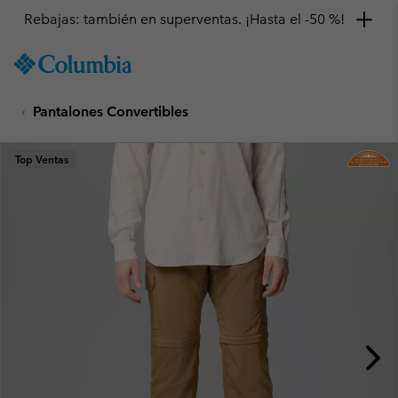
Rebajas: también en superventas. ¡Hasta el -50 %!
SKIP
Columbia
TO
Sportswear
CONTENT
Pantalones Convertibles
SKIP
TO
MAIN
Top Ventas
NAV
SKIP
TO
SEARCH