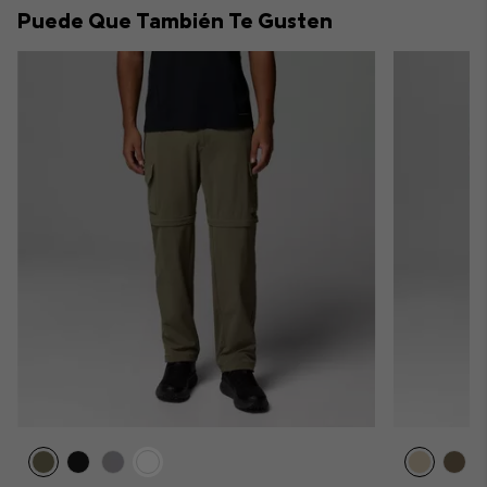
Puede Que También Te Gusten
sectio