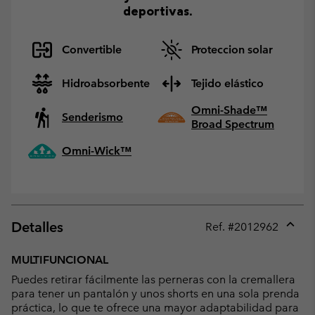
deportivas.
Convertible
Proteccion solar
Hidroabsorbente
Tejido elástico
Omni-Shade™
Senderismo
Broad Spectrum
Omni-Wick™
Detalles
Ref. #
2012962
Expan
or
MULTIFUNCIONAL
collap
Puedes retirar fácilmente las perneras con la cremallera
sectio
para tener un pantalón y unos shorts en una sola prenda
práctica, lo que te ofrece una mayor adaptabilidad para