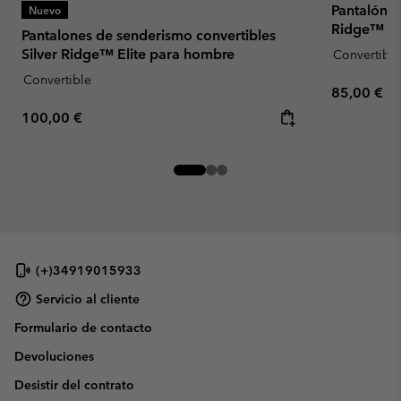
Pantalón c
Nuevo
Ridge™ Uti
Pantalones de senderismo convertibles
Silver Ridge™ Elite para hombre
Convertible
Convertible
Regular pr
85,00 €
Regular price:
100,00 €
(+)34919015933
Servicio al cliente
Formulario de contacto
Devoluciones
Desistir del contrato