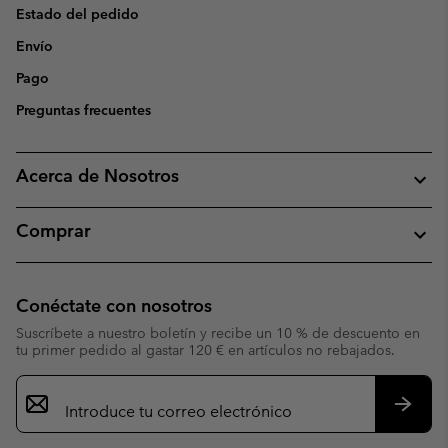
Estado del pedido
Envío
Pago
Preguntas frecuentes
Acerca de Nosotros
Comprar
Conéctate con nosotros
Suscríbete a nuestro boletín y recibe un 10 % de descuento en
tu primer pedido al gastar 120 € en artículos no rebajados.
Suscripción
de
correo
Suscri
electrónico