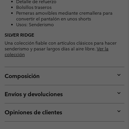
Detalle de refuerzo
Bolsillos traseros
Perneras amovibles mediante cremallera para
convertir el pantalón en unos shorts
Usos: Senderismo
SILVER RIDGE
Una colección fiable con artículos clásicos para hacer
senderismo y pasar largos días al aire libre.
Ver la
colección
Composición
Expan
or
collap
Envíos y devoluciones
sectio
Expan
or
collap
Opiniones de clientes
sectio
Expan
or
collap