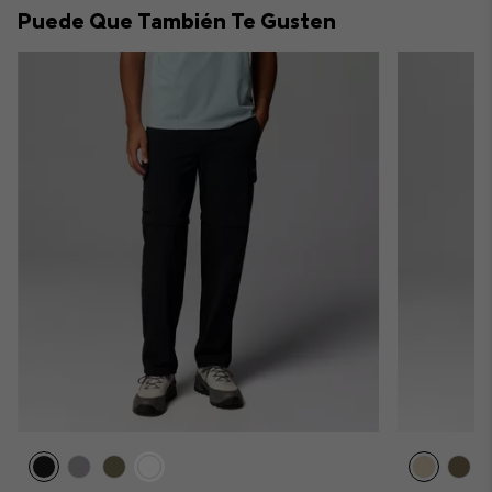
Puede Que También Te Gusten
sectio