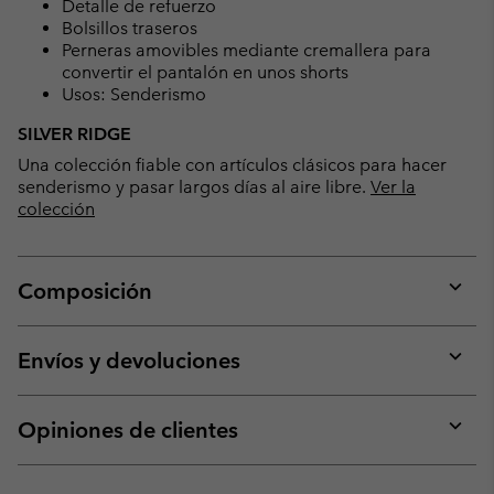
Detalle de refuerzo
Bolsillos traseros
Perneras amovibles mediante cremallera para
convertir el pantalón en unos shorts
Usos: Senderismo
SILVER RIDGE
Una colección fiable con artículos clásicos para hacer
senderismo y pasar largos días al aire libre.
Ver la
colección
Composición
Expan
or
collap
Envíos y devoluciones
sectio
Expan
or
collap
Opiniones de clientes
sectio
Expan
or
collap