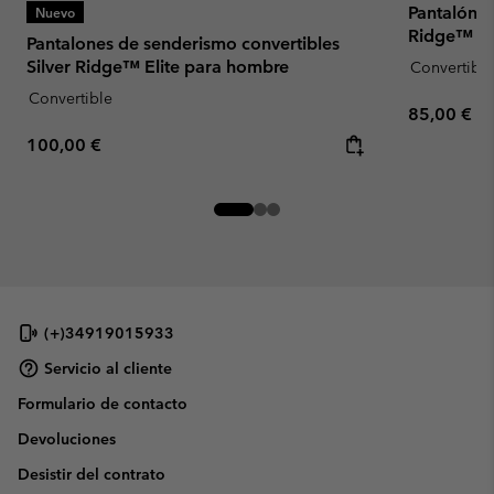
Pantalón c
Nuevo
Ridge™ Uti
Pantalones de senderismo convertibles
Silver Ridge™ Elite para hombre
Convertible
Convertible
Regular pr
85,00 €
Regular price:
100,00 €
(+)34919015933
Servicio al cliente
Formulario de contacto
Devoluciones
Desistir del contrato