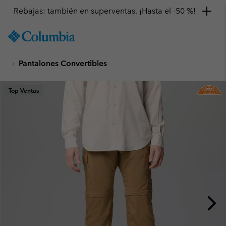
Rebajas: también en superventas. ¡Hasta el -50 %!
SKIP
Columbia
TO
Sportswear
CONTENT
Pantalones Convertibles
SKIP
TO
MAIN
Top Ventas
NAV
SKIP
TO
SEARCH