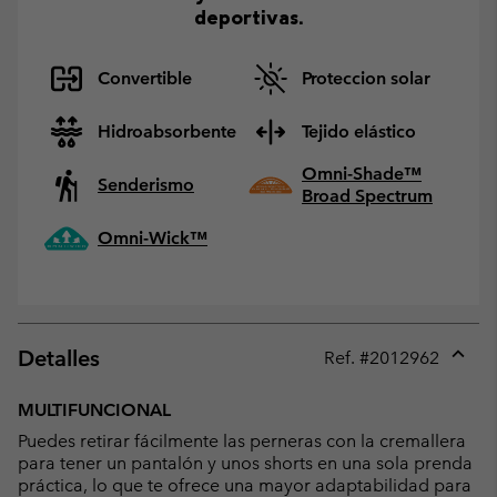
deportivas.
Convertible
Proteccion solar
Hidroabsorbente
Tejido elástico
Omni-Shade™
Senderismo
Broad Spectrum
Omni-Wick™
Detalles
Ref. #
2012962
Expan
or
MULTIFUNCIONAL
collap
Puedes retirar fácilmente las perneras con la cremallera
sectio
para tener un pantalón y unos shorts en una sola prenda
práctica, lo que te ofrece una mayor adaptabilidad para