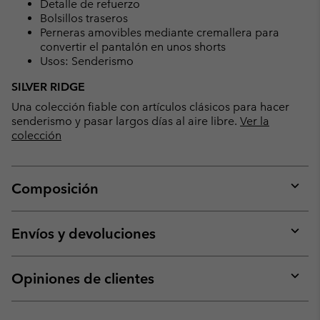
Detalle de refuerzo
Bolsillos traseros
Perneras amovibles mediante cremallera para
convertir el pantalón en unos shorts
Usos: Senderismo
SILVER RIDGE
Una colección fiable con artículos clásicos para hacer
senderismo y pasar largos días al aire libre.
Ver la
colección
Composición
Expan
or
collap
Envíos y devoluciones
sectio
Expan
or
collap
Opiniones de clientes
sectio
Expan
or
collap