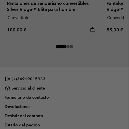
Pantalones de senderismo convertibles
Pantalón c
Silver Ridge™ Elite para hombre
Ridge™ Uti
Convertible
Convertible
Regular price:
Regular pr
100,00 €
85,00 €
(+)34919015933
Servicio al cliente
Formulario de contacto
Devoluciones
Desistir del contrato
Estado del pedido