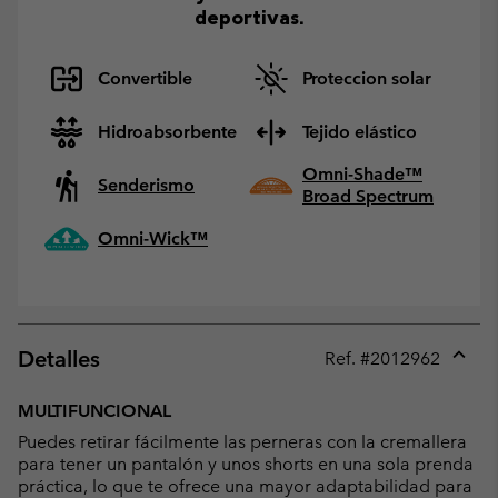
deportivas.
Convertible
Proteccion solar
Hidroabsorbente
Tejido elástico
Omni-Shade™
Senderismo
Broad Spectrum
Omni-Wick™
Detalles
Ref. #
2012962
Expan
or
MULTIFUNCIONAL
collap
Puedes retirar fácilmente las perneras con la cremallera
sectio
para tener un pantalón y unos shorts en una sola prenda
práctica, lo que te ofrece una mayor adaptabilidad para