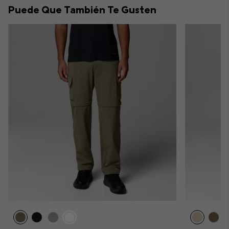
Puede Que También Te Gusten
sectio