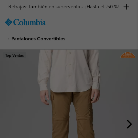
Rebajas: también en superventas. ¡Hasta el -50 %!
SKIP
Columbia
TO
Sportswear
CONTENT
Pantalones Convertibles
SKIP
TO
MAIN
Top Ventas
NAV
SKIP
TO
SEARCH