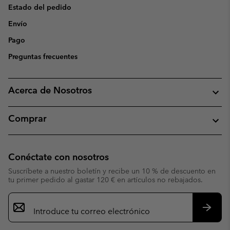
Estado del pedido
Envío
Pago
Preguntas frecuentes
Acerca de Nosotros
Comprar
Conéctate con nosotros
Suscríbete a nuestro boletín y recibe un 10 % de descuento en
tu primer pedido al gastar 120 € en artículos no rebajados.
Suscripción
de
correo
Suscri
electrónico