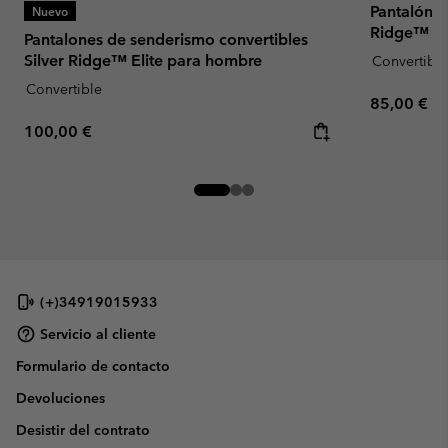
Pantalón c
Nuevo
Ridge™ Uti
Pantalones de senderismo convertibles
Silver Ridge™ Elite para hombre
Convertible
Convertible
Regular pr
85,00 €
Regular price:
100,00 €
(+)34919015933
Servicio al cliente
Formulario de contacto
Devoluciones
Desistir del contrato