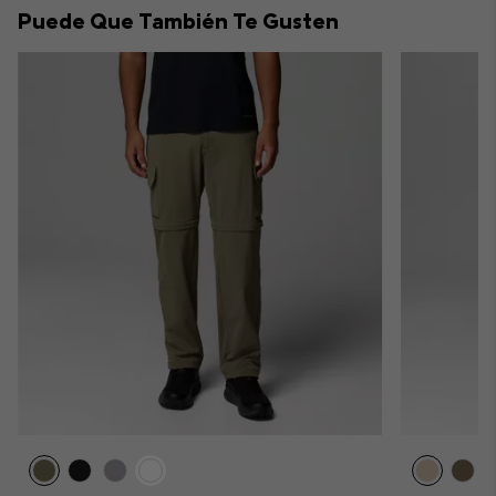
Puede Que También Te Gusten
sectio