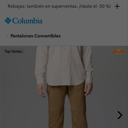
Rebajas: también en superventas. ¡Hasta el -50 %!
SKIP
Columbia
TO
Sportswear
CONTENT
Pantalones Convertibles
SKIP
TO
MAIN
Top Ventas
NAV
SKIP
TO
SEARCH