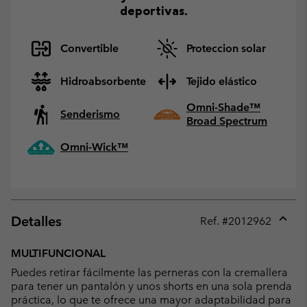
deportivas.
Convertible
Proteccion solar
Hidroabsorbente
Tejido elástico
Omni-Shade™
Senderismo
Broad Spectrum
Omni-Wick™
Detalles
Ref. #
2012962
Expan
or
MULTIFUNCIONAL
collap
Puedes retirar fácilmente las perneras con la cremallera
sectio
para tener un pantalón y unos shorts en una sola prenda
práctica, lo que te ofrece una mayor adaptabilidad para