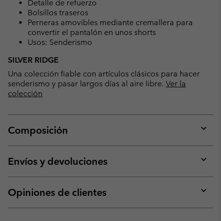
Detalle de refuerzo
Bolsillos traseros
Perneras amovibles mediante cremallera para
convertir el pantalón en unos shorts
Usos: Senderismo
SILVER RIDGE
Una colección fiable con artículos clásicos para hacer
senderismo y pasar largos días al aire libre.
Ver la
colección
Composición
Expan
or
collap
Envíos y devoluciones
sectio
Expan
or
collap
Opiniones de clientes
sectio
Expan
or
collap