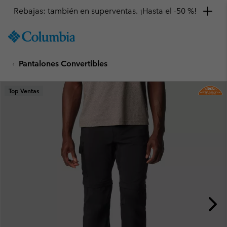
Rebajas: también en superventas. ¡Hasta el -50 %!
SKIP
Columbia
TO
Sportswear
CONTENT
Pantalones Convertibles
SKIP
TO
MAIN
Top Ventas
NAV
SKIP
TO
SEARCH