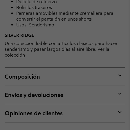
Detalle de refuerzo
Bolsillos traseros
Perneras amovibles mediante cremallera para
convertir el pantalón en unos shorts
Usos: Senderismo
SILVER RIDGE
Una colección fiable con artículos clásicos para hacer
senderismo y pasar largos días al aire libre.
Ver la
colección
Composición
Expan
or
collap
Envíos y devoluciones
sectio
Expan
or
collap
Opiniones de clientes
sectio
Expan
or
collap