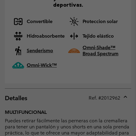
deportivas.
Convertible
Proteccion solar
Hidroabsorbente
Tejido elástico
Omni-Shade™
Senderismo
Broad Spectrum
Omni-Wick™
Detalles
Ref. #
2012962
Expan
or
MULTIFUNCIONAL
collap
Puedes retirar fácilmente las perneras con la cremallera
sectio
para tener un pantalón y unos shorts en una sola prenda
práctica, lo que te ofrece una mayor adaptabilidad para