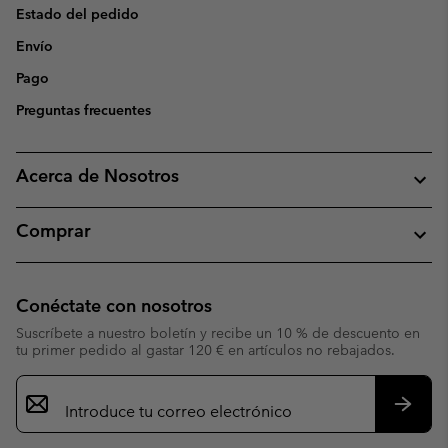
Estado del pedido
Envío
Pago
Preguntas frecuentes
Acerca de Nosotros
Comprar
Conéctate con nosotros
Suscríbete a nuestro boletín y recibe un 10 % de descuento en
tu primer pedido al gastar 120 € en artículos no rebajados.
Suscripción
de
correo
Suscri
electrónico