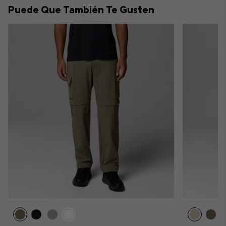
Puede Que También Te Gusten
sectio