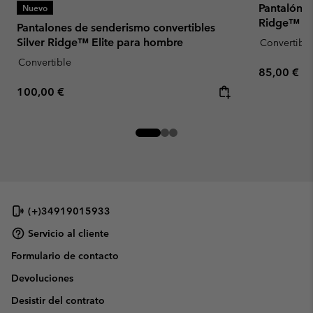
Pantalón c
Nuevo
Ridge™ Uti
Pantalones de senderismo convertibles
Silver Ridge™ Elite para hombre
Convertible
Convertible
Regular pr
85,00 €
Regular price:
100,00 €
(+)34919015933
Servicio al cliente
Formulario de contacto
Devoluciones
Desistir del contrato