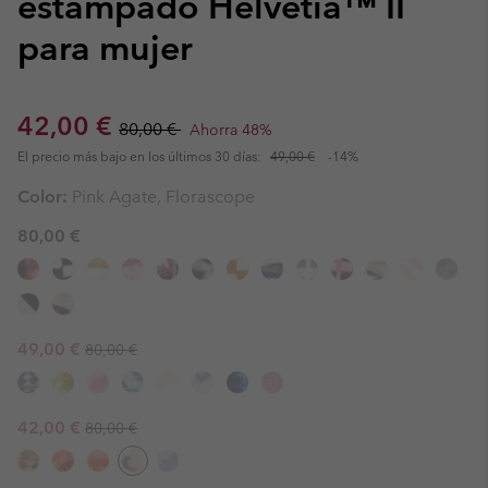
estampado Helvetia™ II
para mujer
Sale price:
Regular price:
42,00 €
80,00 €
Ahorra 48%
El precio más bajo en los últimos 30 días:
49,00 €
-14%
Color:
Pink Agate, Florascope
80,00 €
Regular price:
Sale price:
49,00 €
80,00 €
Regular price:
Sale price:
42,00 €
80,00 €