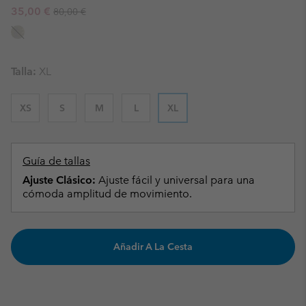
Regular price:
Sale price:
35,00 €
80,00 €
Talla:
XL
XS
S
M
L
XL
Guía de tallas
Ajuste Clásico:
Ajuste fácil y universal para una
cómoda amplitud de movimiento.
Añadir A La Cesta