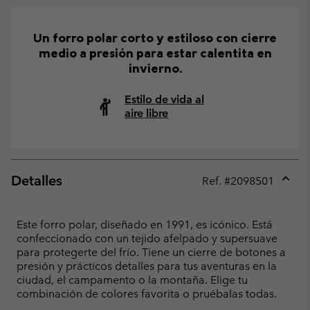
Un forro polar corto y estiloso con cierre
medio a presión para estar calentita en
invierno.
Estilo de vida al
aire libre
Detalles
Ref. #
2098501
Expan
or
collap
Este forro polar, diseñado en 1991, es icónico. Está
sectio
confeccionado con un tejido afelpado y supersuave
para protegerte del frío. Tiene un cierre de botones a
presión y prácticos detalles para tus aventuras en la
ciudad, el campamento o la montaña. Elige tu
combinación de colores favorita o pruébalas todas.