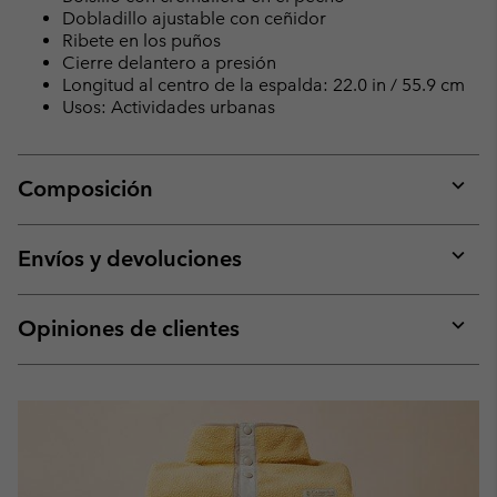
Dobladillo ajustable con ceñidor
Ribete en los puños
Cierre delantero a presión
Longitud al centro de la espalda: 22.0 in / 55.9 cm
Usos: Actividades urbanas
Composición
Expan
or
collap
Envíos y devoluciones
sectio
Expan
or
collap
Opiniones de clientes
sectio
Expan
or
collap
sectio