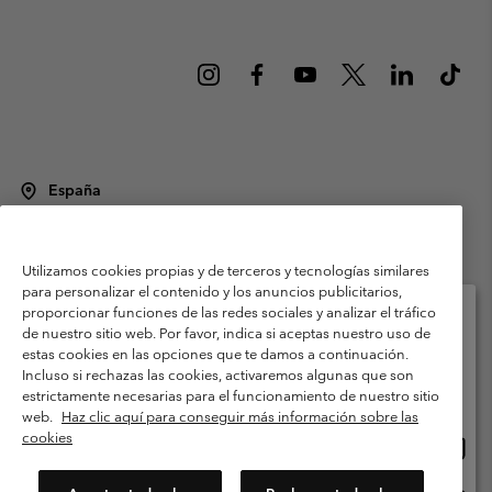
España
©
2026
Columbia Sportswear Spain S.L.U. Avenida del Doctor Arce, 14,
28002 Madrid, España. Todos los derechos reservados.
Utilizamos cookies propias y de terceros y tecnologías similares
Condiciones de uso
Terminos de Venta
Garantía
para personalizar el contenido y los anuncios publicitarios,
Política de Privacidad
proporcionar funciones de las redes sociales y analizar el tráfico
de nuestro sitio web. Por favor, indica si aceptas nuestro uso de
Términos y condiciones del programa de miembros
estas cookies en las opciones que te damos a continuación.
Selecciona tu país e idioma envío
Incluso si rechazas las cookies, activaremos algunas que son
Términos De Uso Del Contenido Generado Por Los Usuarios
Compras en línea disponibles
estrictamente necesarias para el funcionamiento de nuestro sitio
Impressum
Cookies
Public CBCR
web.
Haz clic aquí para conseguir más información sobre las
cookies
Comp
United States
en
Servicio al cliente: Lu. - Vi. de 9:00 a 13:00 y de 14:00 a 18:00
(+)34919015933
línea