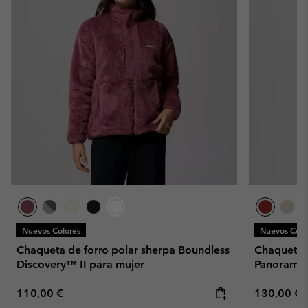
Nuevos Colores
Nuevos Colo
Chaqueta de forro polar sherpa Boundless
Chaqueta l
Discovery™ II para mujer
Panorama™
Regular price:
Regular pr
110,00 €
130,00 €