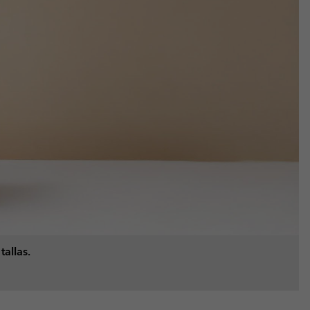
allas.