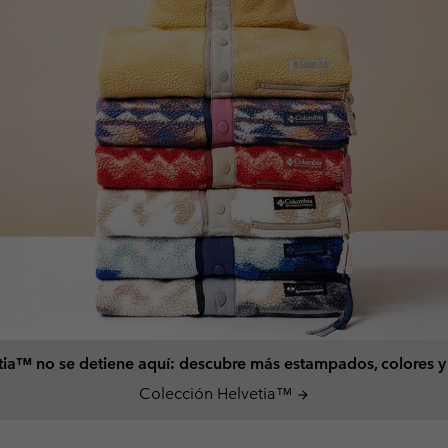
tia™ no se detiene aquí: descubre más estampados, colores y t
Colección Helvetia™
arrow_forward