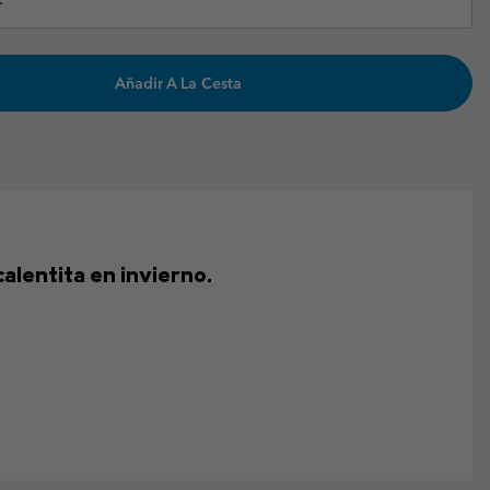
Añadir A La Cesta
calentita en invierno.