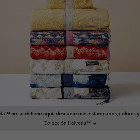
tia™ no se detiene aquí: descubre más estampados, colores y t
Colección Helvetia™
arrow_forward