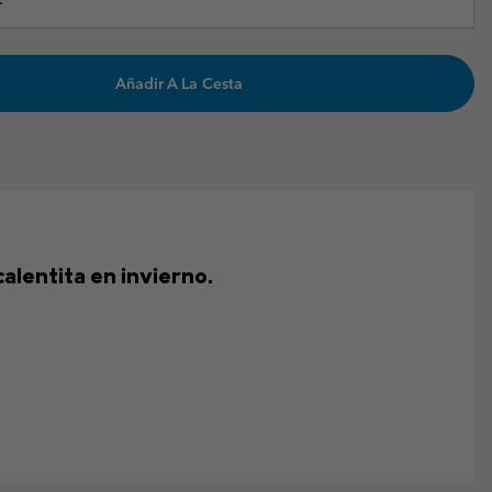
Añadir A La Cesta
calentita en invierno.