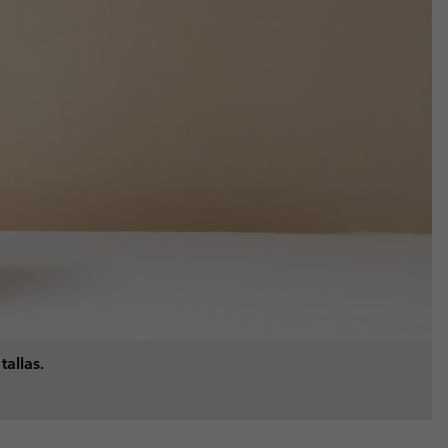
allas.