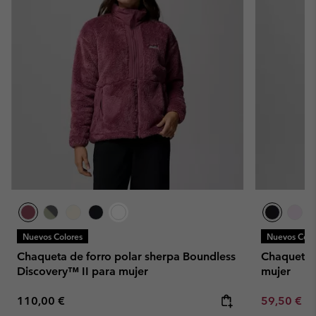
Nuevos Colores
Nuevos Colo
Chaqueta de forro polar sherpa Boundless
Chaqueta 
Discovery™ II para mujer
mujer
Regular price:
Minimum sa
110,00 €
59,50 €
-