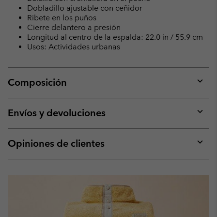
Dobladillo ajustable con ceñidor
Ribete en los puños
Cierre delantero a presión
Longitud al centro de la espalda: 22.0 in / 55.9 cm
Usos: Actividades urbanas
Composición
Expan
or
collap
Envíos y devoluciones
sectio
Expan
or
collap
Opiniones de clientes
sectio
Expan
or
collap
sectio