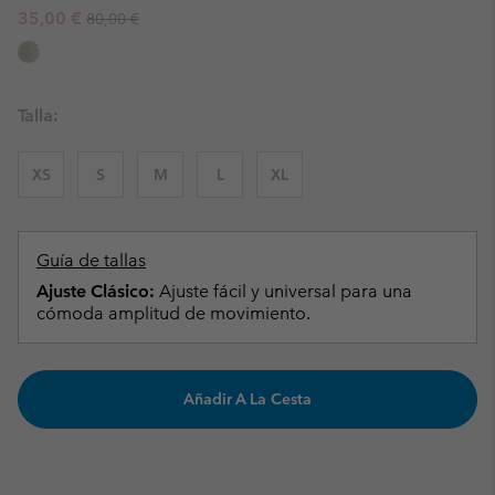
Regular price:
Sale price:
35,00 €
80,00 €
Talla:
XS
S
M
L
XL
Guía de tallas
Ajuste Clásico:
Ajuste fácil y universal para una
cómoda amplitud de movimiento.
Añadir A La Cesta