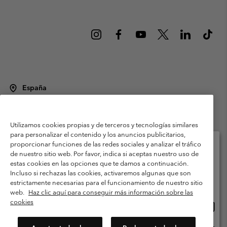
España
©
2026
Columbia Sportswear Spain S.L.U. Avenida del Doctor Arce, 14,
28002 Madrid, España. Todos los derechos reservados.
Utilizamos cookies propias y de terceros y tecnologías similares
Condiciones de uso
Terminos de Venta
Garantía
para personalizar el contenido y los anuncios publicitarios,
Política de Privacidad
proporcionar funciones de las redes sociales y analizar el tráfico
de nuestro sitio web. Por favor, indica si aceptas nuestro uso de
Términos y condiciones del programa de miembros
estas cookies en las opciones que te damos a continuación.
Selecciona tu país e idioma envío
Incluso si rechazas las cookies, activaremos algunas que son
Términos De Uso Del Contenido Generado Por Los Usuarios
Compras en línea disponibles
estrictamente necesarias para el funcionamiento de nuestro sitio
Impressum
Cookies
Public CBCR
web.
Haz clic aquí para conseguir más información sobre las
cookies
Comp
United States
en
Servicio al cliente: Lu. - Vi. de 9:00 a 13:00 y de 14:00 a 18:00
(+)34919015933
línea