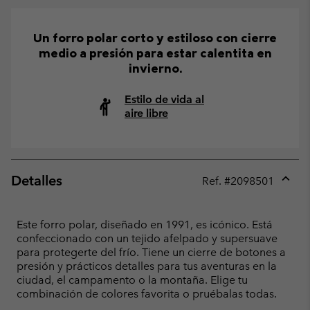
Un forro polar corto y estiloso con cierre
medio a presión para estar calentita en
invierno.
Estilo de vida al
aire libre
Detalles
Ref. #
2098501
Expan
or
collap
Este forro polar, diseñado en 1991, es icónico. Está
sectio
confeccionado con un tejido afelpado y supersuave
para protegerte del frío. Tiene un cierre de botones a
presión y prácticos detalles para tus aventuras en la
ciudad, el campamento o la montaña. Elige tu
combinación de colores favorita o pruébalas todas.