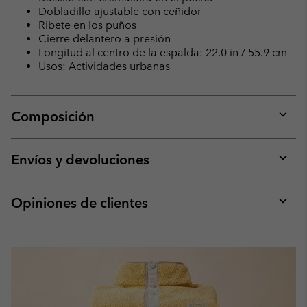
Dobladillo ajustable con ceñidor
Ribete en los puños
Cierre delantero a presión
Longitud al centro de la espalda: 22.0 in / 55.9 cm
Usos: Actividades urbanas
Composición
Expan
or
collap
Envíos y devoluciones
sectio
Expan
or
collap
Opiniones de clientes
sectio
Expan
or
collap
sectio