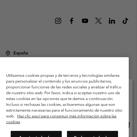
España
©
2026
Columbia Sportswear Spain S.L.U. Avenida del Doctor Arce, 14,
28002 Madrid, España. Todos los derechos reservados.
Utilizamos cookies propias y de terceros y tecnologías similares
Condiciones de uso
Terminos de Venta
Garantía
para personalizar el contenido y los anuncios publicitarios,
Política de Privacidad
proporcionar funciones de las redes sociales y analizar el tráfico
de nuestro sitio web. Por favor, indica si aceptas nuestro uso de
Términos y condiciones del programa de miembros
estas cookies en las opciones que te damos a continuación.
Selecciona tu país e idioma envío
Incluso si rechazas las cookies, activaremos algunas que son
Términos De Uso Del Contenido Generado Por Los Usuarios
Compras en línea disponibles
estrictamente necesarias para el funcionamiento de nuestro sitio
Impressum
Cookies
Public CBCR
web.
Haz clic aquí para conseguir más información sobre las
cookies
Comp
United States
en
Servicio al cliente: Lu. - Vi. de 9:00 a 13:00 y de 14:00 a 18:00
(+)34919015933
línea