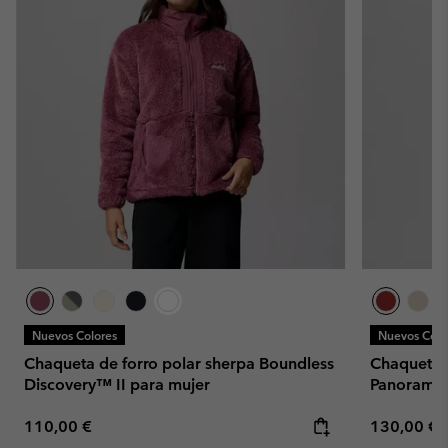
Nuevos Colores
Nuevos Colo
Chaqueta de forro polar sherpa Boundless
Chaqueta l
Discovery™ II para mujer
Panorama™
Regular price:
Regular pr
110,00 €
130,00 €