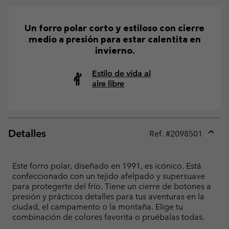
Un forro polar corto y estiloso con cierre
medio a presión para estar calentita en
invierno.
Estilo de vida al
aire libre
Detalles
Ref. #
2098501
Expan
or
collap
Este forro polar, diseñado en 1991, es icónico. Está
sectio
confeccionado con un tejido afelpado y supersuave
para protegerte del frío. Tiene un cierre de botones a
presión y prácticos detalles para tus aventuras en la
ciudad, el campamento o la montaña. Elige tu
combinación de colores favorita o pruébalas todas.