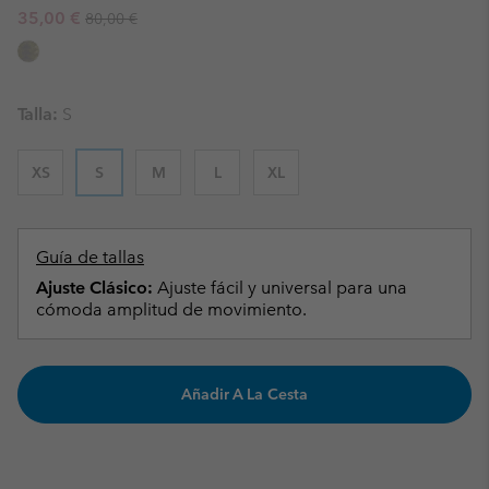
Regular price:
Sale price:
35,00 €
80,00 €
Talla:
S
XS
S
M
L
XL
Guía de tallas
Ajuste Clásico:
Ajuste fácil y universal para una
cómoda amplitud de movimiento.
Añadir A La Cesta