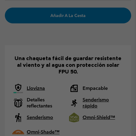
Añadir A La Cesta
Una chaqueta fácil de guardar resistente
al viento y al agua con protección solar
FPU 50.
Llovizna
Empacable
Detalles
Senderismo
reflectantes
rápido
Senderismo
Omni-Shield™
Omni-Shade™