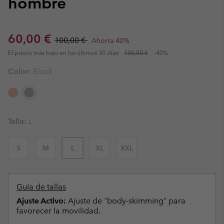
hombre
Sale price:
Regular price:
60,00 €
100,00 €
Ahorra 40%
El precio más bajo en los últimos 30 días:
100,00 €
-40%
Color:
Black
Talla:
L
S
M
L
XL
XXL
Guía de tallas
Ajuste Activo:
Ajuste de "body-skimming" para
favorecer la movilidad.