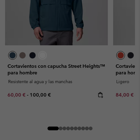
Cortavientos con capucha Street Heights™
Cortavien
para hombre
para homb
Resistente al agua y las manchas
Ligero
Minimum sale price:
Maximum price:
Sale price:
Re
60,00 €
-
100,00 €
84,00 €
12