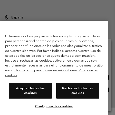
España
©
2026
Columbia Sportswear Spain S.L.U. Avenida del Doctor Arce, 14,
28002 Madrid, España. Todos los derechos reservados.
Utilizamos cookies propias y de terceros y tecnologías similares
Condiciones de uso
Terminos de Venta
Garantía
para personalizar el contenido y los anuncios publicitarios,
Política de Privacidad
proporcionar funciones de las redes sociales y analizar el tráfico
de nuestro sitio web. Por favor, indica si aceptas nuestro uso de
Términos y condiciones del programa de miembros
estas cookies en las opciones que te damos a continuación.
Selecciona tu país e idioma envío
Incluso si rechazas las cookies, activaremos algunas que son
Términos De Uso Del Contenido Generado Por Los Usuarios
Compras en línea disponibles
estrictamente necesarias para el funcionamiento de nuestro sitio
Impressum
Cookies
Public CBCR
web.
Haz clic aquí para conseguir más información sobre las
cookies
Comp
United States
en
Servicio al cliente: Lu. - Vi. de 9:00 a 13:00 y de 14:00 a 18:00
(+)34919015933
línea
Aceptar todas las
Rechazar todas las
Comp
España
dispon
cookies
cookies
en
línea
Ver Todos Los Países
dispon
Configurar las cookies