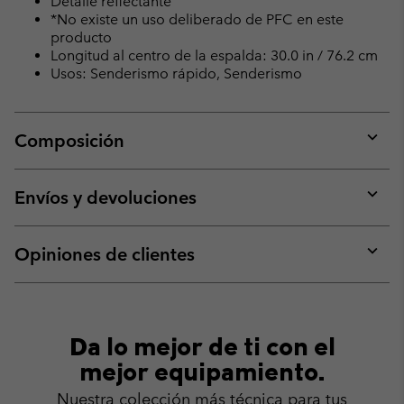
Detalle reflectante
*No existe un uso deliberado de PFC en este
producto
Longitud al centro de la espalda: 30.0 in / 76.2 cm
Usos: Senderismo rápido, Senderismo
Composición
Expan
or
collap
Envíos y devoluciones
sectio
Expan
or
collap
Opiniones de clientes
sectio
Expan
or
collap
sectio
Da lo mejor de ti con el
mejor equipamiento.
Nuestra colección más técnica para tus