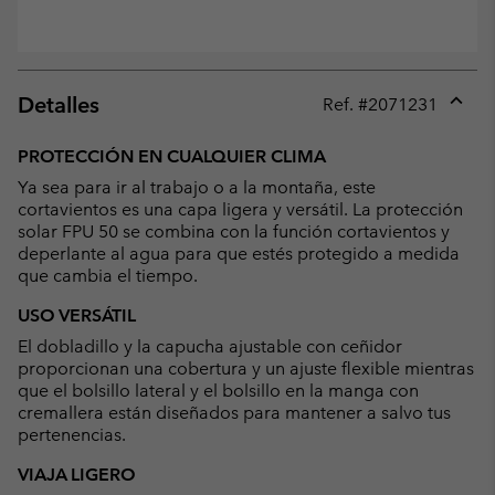
Detalles
Ref. #
2071231
Expan
or
PROTECCIÓN EN CUALQUIER CLIMA
collap
Ya sea para ir al trabajo o a la montaña, este
sectio
cortavientos es una capa ligera y versátil. La protección
solar FPU 50 se combina con la función cortavientos y
deperlante al agua para que estés protegido a medida
que cambia el tiempo.
USO VERSÁTIL
El dobladillo y la capucha ajustable con ceñidor
proporcionan una cobertura y un ajuste flexible mientras
que el bolsillo lateral y el bolsillo en la manga con
cremallera están diseñados para mantener a salvo tus
pertenencias.
VIAJA LIGERO