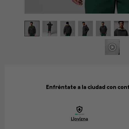
Enfréntate a la ciudad con co
Llovizna