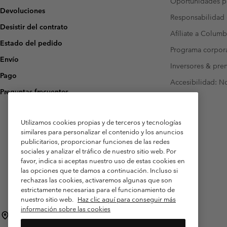
Oportunidades pr
Devoluciones
Responsabilidad 
Desistir del contrato
Afíliate a Columb
Estado del pedido
Programa corpora
Envío
Inversores & pre
Pago
Accesibilidad: N
Preguntas frecuentes
Utilizamos cookies propias y de terceros y tecnologías
similares para personalizar el contenido y los anuncios
publicitarios, proporcionar funciones de las redes
sociales y analizar el tráfico de nuestro sitio web. Por
favor, indica si aceptas nuestro uso de estas cookies en
las opciones que te damos a continuación. Incluso si
rechazas las cookies, activaremos algunas que son
estrictamente necesarias para el funcionamiento de
nuestro sitio web.
Haz clic aquí para conseguir más
información sobre las cookies
España