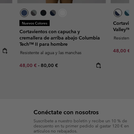
Cortavien
Nuevos Colores
Valley™ p
Cortavientos con capucha y
cremallera de arriba abajo Columbia
Resistente
Tech™ II para hombre
Minimum s
48,00 €
Resistente al agua y las manchas
Minimum sale price:
Maximum price:
48,00 €
-
80,00 €
Conéctate con nosotros
Suscríbete a nuestro boletín y recibe un 10 % de
descuento en tu primer pedido al gastar 120 € en
artículos no rebajados.