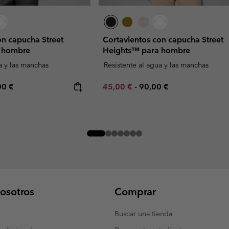
on capucha Street
Cortavientos con capucha Street
 hombre
Heights™ para hombre
a y las manchas
Resistente al agua y las manchas
rice:
mum price:
Minimum sale price:
Maximum price:
00 €
45,00 €
-
90,00 €
osotros
Comprar
Buscar una tienda