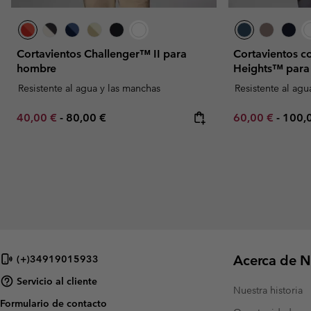
Cortavientos Challenger™ II para
Cortavientos c
hombre
Heights™ para
Resistente al agua y las manchas
Resistente al agu
Minimum sale price:
Maximum price:
Minimum sale p
Maxi
40,00 €
-
80,00 €
60,00 €
-
100,
Acerca de N
(+)34919015933
Servicio al cliente
Nuestra historia
Formulario de contacto