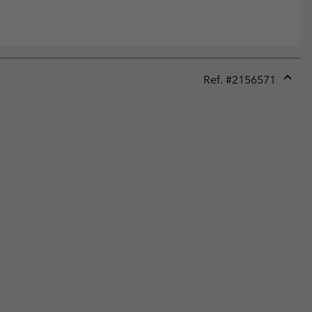
Ref. #
2156571
Expan
or
collap
sectio