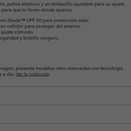
o, puños elásticos y un dobladillo ajustable para un ajuste
o para que lo lleves donde quieras.
mni-Shade™ UPF 50 para protección solar.
con ceñidor para proteger del exterior.
n ajuste cómodo.
seguridad y bolsillo canguro.
e Oregón, presenta modelos retro renovados con tecnología
a a día.
Ver la colección