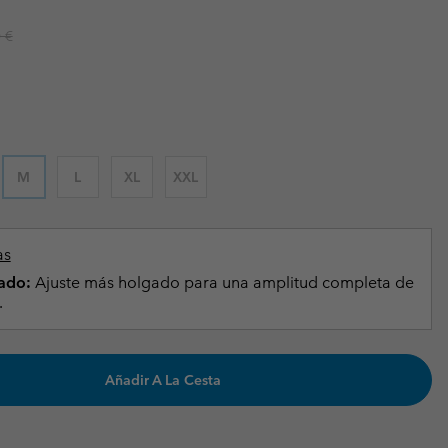
Invierno & de Esquí
Invierno & de Esquí
Guía De Artícolos Impermeables
Guía De Artícolos Impermeables
r price:
 €
as grandes
 para mujer
s para hombre
M
L
XL
XXL
as
ado:
Ajuste más holgado para una amplitud completa de
.
Añadir A La Cesta