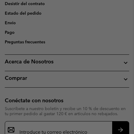
Desistir del contrato
Estado del pedido
Envío
Pago
Preguntas frecuentes
Acerca de Nosotros
Comprar
Conéctate con nosotros
Suscríbete a nuestro boletín y recibe un 10 % de descuento en
tu primer pedido al gastar 120 € en artículos no rebajados.
Suscripción
de