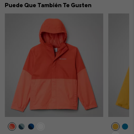
Puede Que También Te Gusten
sectio