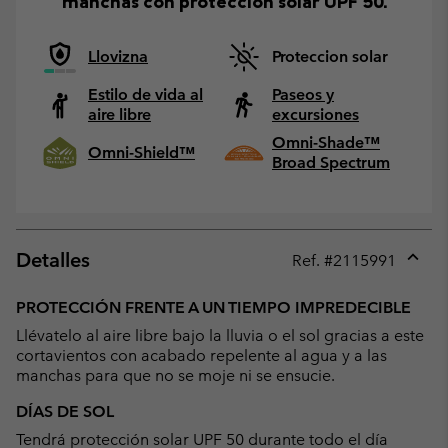
manchas con protección solar UPF 50.
Llovizna
Proteccion solar
Estilo de vida al
Paseos y
aire libre
excursiones
Omni-Shade™
Omni-Shield™
Broad Spectrum
Detalles
Ref. #
2115991
Expan
or
PROTECCIÓN FRENTE A UN TIEMPO IMPREDECIBLE
collap
Llévatelo al aire libre bajo la lluvia o el sol gracias a este
sectio
cortavientos con acabado repelente al agua y a las
manchas para que no se moje ni se ensucie.
DÍAS DE SOL
Tendrá protección solar UPF 50 durante todo el día