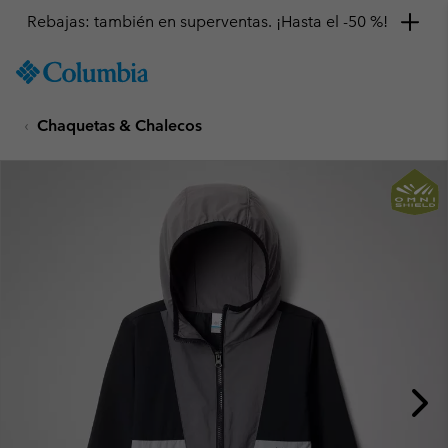
Rebajas: también en superventas. ¡Hasta el -50 %!
SKIP
Columbia
TO
Sportswear
CONTENT
Chaquetas & Chalecos
SKIP
TO
MAIN
NAV
SKIP
TO
SEARCH