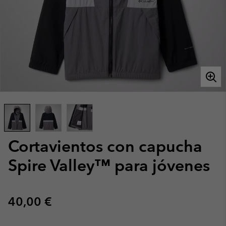
Cortavientos con capucha
Spire Valley™ para jóvenes
Regular price:
40,00 €