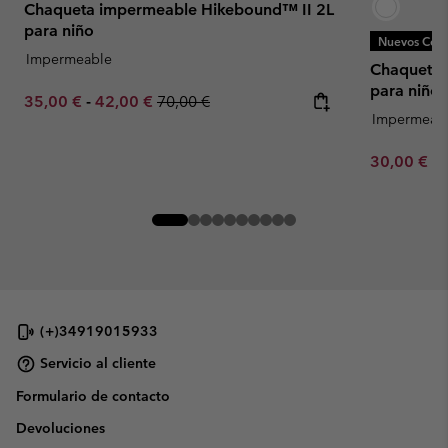
Chaqueta impermeable Hikebound™ II 2L
para niño
Nuevos Colo
Impermeable
Chaqueta 
para niño
Minimum sale price:
Maximum sale price:
Regular price:
35,00 €
-
42,00 €
70,00 €
Impermeab
Minimum sa
30,00 €
-
(+)34919015933
Servicio al cliente
Formulario de contacto
Devoluciones