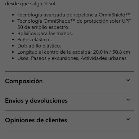
desde que salga el sol.
Tecnología avanzada de repelencia OmniShield™.
Tecnología OmniShade™ de protección solar UPF
50 de amplio espectro.
Bolsillos para las manos.
Puños elásticos.
Dobladillo elástico.
Longitud al centro de la espalda: 20.0 in / 50.8 cm
Usos: Paseos y excursiones, Actividades urbanas
Composición
Expan
or
collap
Envíos y devoluciones
sectio
Expan
or
collap
Opiniones de clientes
sectio
Expan
or
collap