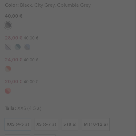
Color:
Black, City Grey, Columbia Grey
40,00 €
Regular price:
Sale price:
28,00 €
40,00 €
Regular price:
Sale price:
24,00 €
40,00 €
Regular price:
Sale price:
20,00 €
40,00 €
Talla:
XXS (4-5 a)
XXS (4-5 a)
XS (6-7 a)
S (8 a)
M (10-12 a)