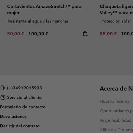
Cortavientos AmazeStretch™ para
Chaqueta liger
mujer
Valley™ para m
Resistente al agua y las manchas
Proteccion solar
Minimum sale price:
Maximum price:
Minimum sale p
Maxi
50,00 €
-
100,00 €
85,00 €
-
100,
Acerca de N
(+)34919015933
Servicio al cliente
Nuestra historia
Formulario de contacto
Oportunidades pr
Devoluciones
Responsabilidad 
Desistir del contrato
Afíliate a Columb