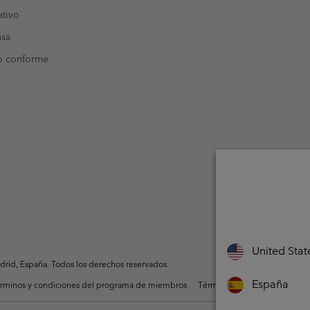
tivo
nsa
o conforme
United Stat
rid, España. Todos los derechos reservados.
España
rminos y condiciones del programa de miembros
Términos De Uso Del Conteni