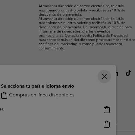
electrónico
Al enviar tu dirección de correo electrónico, te estás
suscribiendo a nuestro boletín y recibirás un 10 % de
descuento de bienvenida.
Al enviar tu dirección de correo electrónico, te estás
suscribiendo a nuestro boletín y recibirás un 10 % de
descuento de bienvenida. Utilizaremos tu dirección para
informarte de novedades, ofertas y eventos
promocionales. Consulta nuestra
Política de Privacidad
para conocer más en detalle cómo procesaremos tus datos
con fines de ’marketing’ y cómo puedes revocar tu
consentimiento.
Selecciona tu país e idioma envío
Compras en línea disponibles
Compras
es
en
línea
Compras
do Generado Por Los Usuarios
Impressum
Cookies
Public CBCR
disponibles
en