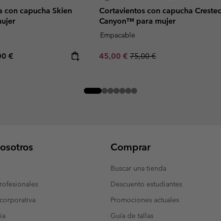
a con capucha Skien
Cortavientos con capucha Creste
ujer
Canyon™ para mujer
Empacable
rice:
mum price:
Sale price:
Regular price:
00 €
45,00 €
75,00 €
osotros
Comprar
Buscar una tienda
ofesionales
Descuento estudiantes
corporativa
Promociones actuales
ia
Guía de tallas