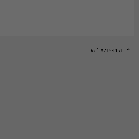
Ref. #
2154451
Expan
or
collap
sectio