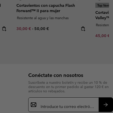
d
Cortavientos con capucha Flash
Top Ventas
Forward™ II para mujer
Cortavien
Valley™ 
Resistente al agua y las manchas
Resistente
Minimum sale price:
Maximum price:
30,00 €
-
50,00 €
Minimum s
45,00 €
Conéctate con nosotros
Suscríbete a nuestro boletín y recibe un 10 % de
descuento en tu primer pedido al gastar 120 € en
artículos no rebajados.
Suscripción
de
correo
Susc