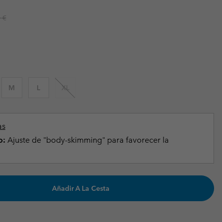
Invierno & de Esquí
Invierno & de Esquí
Guía De Artícolos Impermeables
Guía De Artícolos Impermeables
r price:
 €
as grandes
 para mujer
s para hombre
M
L
XL
as
o:
Ajuste de "body-skimming" para favorecer la
Añadir A La Cesta