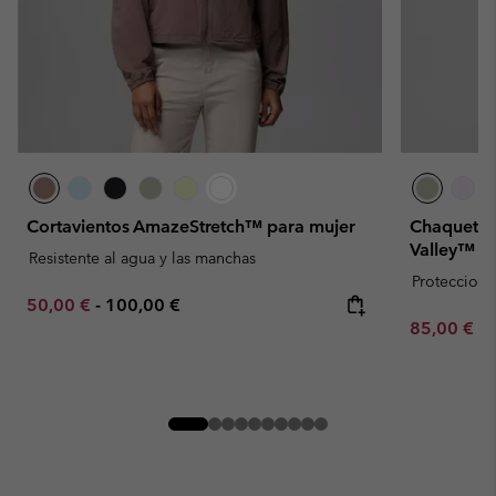
Cortavientos AmazeStretch™ para mujer
Chaqueta l
Valley™ p
Resistente al agua y las manchas
Proteccion 
Minimum sale price:
Maximum price:
50,00 €
-
100,00 €
Minimum sa
85,00 €
-