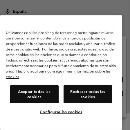
España
©
2026
Columbia Sportswear Spain S.L.U. Avenida del Doctor Arce, 14,
28002 Madrid, España. Todos los derechos reservados.
Utilizamos cookies propias y de terceros y tecnologías similares
Condiciones de uso
Terminos de Venta
Garantía
para personalizar el contenido y los anuncios publicitarios,
Política de Privacidad
proporcionar funciones de las redes sociales y analizar el tráfico
de nuestro sitio web. Por favor, indica si aceptas nuestro uso de
Términos y condiciones del programa de miembros
estas cookies en las opciones que te damos a continuación.
Selecciona tu país e idioma envío
Incluso si rechazas las cookies, activaremos algunas que son
Términos De Uso Del Contenido Generado Por Los Usuarios
Compras en línea disponibles
estrictamente necesarias para el funcionamiento de nuestro sitio
Impressum
Cookies
Public CBCR
web.
Haz clic aquí para conseguir más información sobre las
cookies
Comp
United States
en
Servicio al cliente: Lu. - Vi. de 9:00 a 13:00 y de 14:00 a 18:00
(+)34919015933
línea
Aceptar todas las
Rechazar todas las
Comp
España
dispon
cookies
cookies
en
línea
Ver Todos Los Países
dispon
Configurar las cookies
Menu
Buscar
Iniciar
Mini