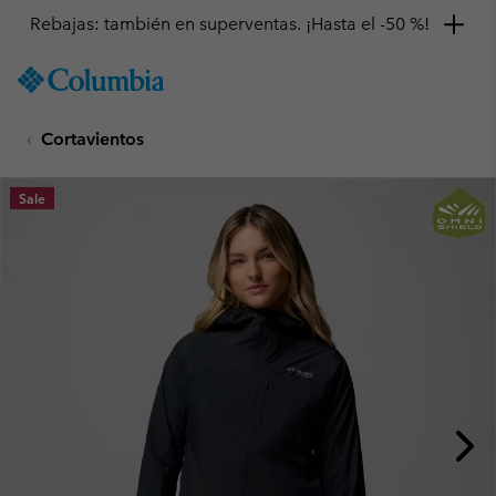
Rebajas: también en superventas. ¡Hasta el -50 %!
SKIP
Columbia
TO
Sportswear
CONTENT
Cortavientos
SKIP
TO
MAIN
Sale
NAV
SKIP
TO
SEARCH