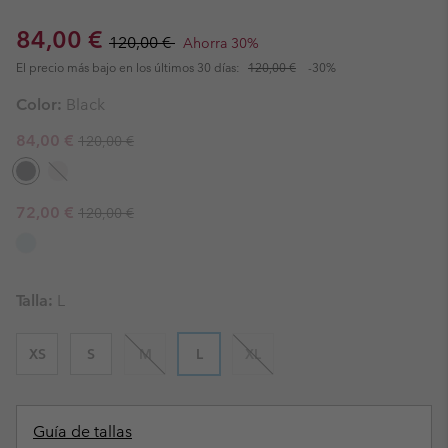
Sale price:
Regular price:
84,00 €
120,00 €
Ahorra 30%
El precio más bajo en los últimos 30 días:
120,00 €
-30%
Color:
Black
Regular price:
Sale price:
84,00 €
120,00 €
Regular price:
Sale price:
72,00 €
120,00 €
Talla:
L
XS
S
M
L
XL
Guía de tallas