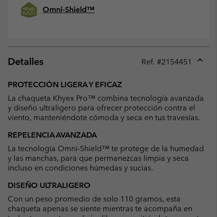
Omni-Shield™
Detalles
Ref. #
2154451
Expan
or
PROTECCIÓN LIGERA Y EFICAZ
collap
La chaqueta Khyex Pro™ combina tecnología avanzada
sectio
y diseño ultraligero para ofrecer protección contra el
viento, manteniéndote cómoda y seca en tus travesías.
REPELENCIA AVANZADA
La tecnología Omni-Shield™ te protege de la humedad
y las manchas, para que permanezcas limpia y seca
incluso en condiciones húmedas y sucias.
DISEÑO ULTRALIGERO
Con un peso promedio de solo 110 gramos, esta
chaqueta apenas se siente mientras te acompaña en