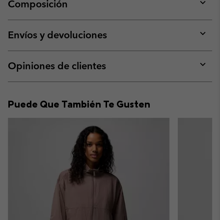
Composición
Expan
or
collap
Envíos y devoluciones
sectio
Expan
or
collap
Opiniones de clientes
sectio
Expan
or
collap
Puede Que También Te Gusten
sectio