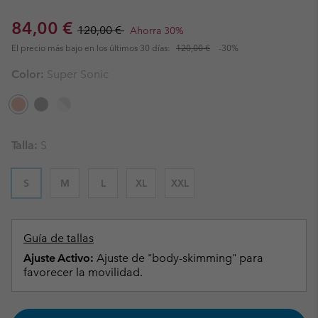
Sale price:
Regular price:
84,00 €
120,00 €
Ahorra 30%
El precio más bajo en los últimos 30 días:
120,00 €
-30%
Color:
Super Sonic
Talla:
S
S
M
L
XL
XXL
Guía de tallas
Ajuste Activo:
Ajuste de "body-skimming" para
favorecer la movilidad.