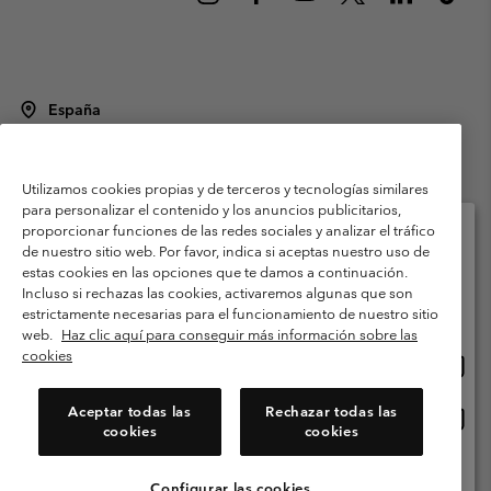
España
©
2026
Columbia Sportswear Spain S.L.U. Avenida del Doctor Arce, 14,
28002 Madrid, España. Todos los derechos reservados.
Utilizamos cookies propias y de terceros y tecnologías similares
Condiciones de uso
Terminos de Venta
Garantía
para personalizar el contenido y los anuncios publicitarios,
Política de Privacidad
proporcionar funciones de las redes sociales y analizar el tráfico
de nuestro sitio web. Por favor, indica si aceptas nuestro uso de
Términos y condiciones del programa de miembros
estas cookies en las opciones que te damos a continuación.
Selecciona tu país e idioma envío
Incluso si rechazas las cookies, activaremos algunas que son
Términos De Uso Del Contenido Generado Por Los Usuarios
Compras en línea disponibles
estrictamente necesarias para el funcionamiento de nuestro sitio
Impressum
Cookies
Public CBCR
web.
Haz clic aquí para conseguir más información sobre las
cookies
Comp
United States
en
Servicio al cliente: Lu. - Vi. de 9:00 a 13:00 y de 14:00 a 18:00
(+)34919015933
línea
Aceptar todas las
Rechazar todas las
Comp
España
dispon
cookies
cookies
en
línea
Ver Todos Los Países
dispon
Configurar las cookies