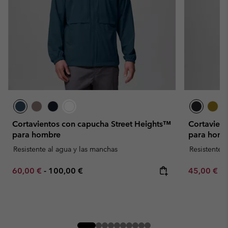
Cortavientos con capucha Street Heights™
Cortavient
para hombre
para homb
Resistente al agua y las manchas
Resistente 
Minimum sale price:
Maximum price:
Minimum sa
60,00 €
-
100,00 €
45,00 €
-