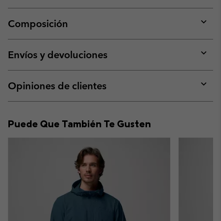
Composición
Expan
or
collap
Envíos y devoluciones
sectio
Expan
or
collap
Opiniones de clientes
sectio
Expan
or
collap
Puede Que También Te Gusten
sectio