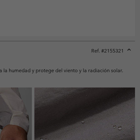
Ref. #
2155321
Expan
or
collap
 la humedad y protege del viento y la radiación solar.
sectio