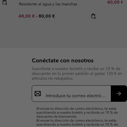
Minimum s
40,00 €
Resistente al agua y las manchas
Minimum sale price:
Maximum price:
48,00 €
-
80,00 €
Conéctate con nosotros
Suscríbete a nuestro boletín y recibe un 10 % de
descuento en tu primer pedido al gastar 120 € en
artículos no rebajados.
Suscripción
de
correo
Susc
electrónico
Al enviar tu dirección de correo electrónico, te estás
suscribiendo a nuestro boletín y recibirás un 10 % de
descuento de bienvenida.
Al enviar tu dirección de correo electrónico, te estás
suscribiendo a nuestro boletín y recibirás un 10 % de