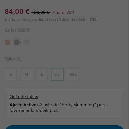
Sale price:
Regular price:
84,00 €
120,00 €
Ahorra 30%
El precio más bajo en los últimos 30 días:
120,00 €
-30%
Color:
Black
Talla:
XL
S
M
L
XL
XXL
Guía de tallas
Ajuste Activo:
Ajuste de "body-skimming" para
favorecer la movilidad.