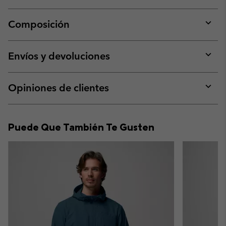
Composición
Expan
or
collap
Envíos y devoluciones
sectio
Expan
or
collap
Opiniones de clientes
sectio
Expan
or
collap
Puede Que También Te Gusten
sectio