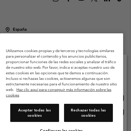
España
©
2026
Columbia Sportswear Spain S.L.U. Avenida del Doctor Arce, 14,
28002 Madrid, España. Todos los derechos reservados.
Utilizamos cookies propias y de terceros y tecnologías similares
Condiciones de uso
Terminos de Venta
Garantía
para personalizar el contenido y los anuncios publicitarios,
Política de Privacidad
proporcionar funciones de las redes sociales y analizar el tráfico
de nuestro sitio web. Por favor, indica si aceptas nuestro uso de
Términos y condiciones del programa de miembros
estas cookies en las opciones que te damos a continuación.
Selecciona tu país e idioma envío
Incluso si rechazas las cookies, activaremos algunas que son
Términos De Uso Del Contenido Generado Por Los Usuarios
Compras en línea disponibles
estrictamente necesarias para el funcionamiento de nuestro sitio
Impressum
Cookies
Public CBCR
web.
Haz clic aquí para conseguir más información sobre las
cookies
Comp
United States
en
Servicio al cliente: Lu. - Vi. de 9:00 a 13:00 y de 14:00 a 18:00
(+)34919015933
línea
Aceptar todas las
Rechazar todas las
Comp
España
dispon
cookies
cookies
en
línea
Ver Todos Los Países
dispon
Configurar las cookies