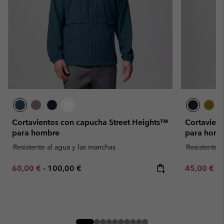
Cortavientos con capucha Street Heights™
Cortavient
para hombre
para homb
Resistente al agua y las manchas
Resistente 
Minimum sale price:
Maximum price:
Minimum sa
60,00 €
-
100,00 €
45,00 €
-