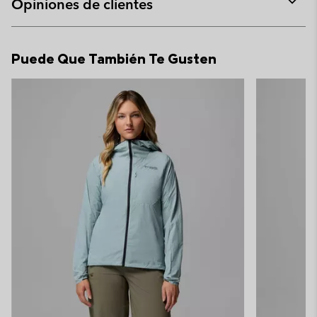
Opiniones de clientes
sectio
Expan
or
collap
Puede Que También Te Gusten
sectio