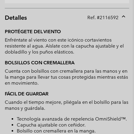
Detalles
Ref. #
2116592
Expan
or
PROTÉGETE DEL VIENTO
collap
Enfréntate al viento con este icónico cortavientos
sectio
resistente al agua. Aíslate con la capucha ajustable y el
dobladillo y los puños elásticos.
BOLSILLOS CON CREMALLERA
Cuenta con bolsillos con cremallera para las manos y en
la manga para llevar tus cosas protegidas mientras estás
en movimiento.
FÁCIL DE GUARDAR
Cuando el tiempo mejore, pliégala en el bolsillo para las
manos y guárdala.
Tecnología avanzada de repelencia OmniShield™.
Capucha ajustable con ceñidor.
Bolsillo con cremallera en la manga.