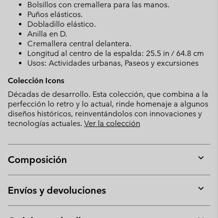
Bolsillos con cremallera para las manos.
Puños elásticos.
Dobladillo elástico.
Anilla en D.
Cremallera central delantera.
Longitud al centro de la espalda: 25.5 in / 64.8 cm
Usos: Actividades urbanas, Paseos y excursiones
Colección Icons
Décadas de desarrollo. Esta colección, que combina a la
perfección lo retro y lo actual, rinde homenaje a algunos
diseños históricos, reinventándolos con innovaciones y
tecnologías actuales.
Ver la colección
Composición
Expan
or
collap
Envíos y devoluciones
sectio
Expan
or
collap