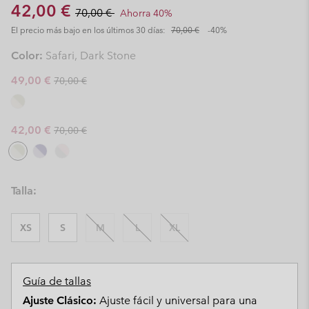
Sale price:
Regular price:
42,00 €
70,00 €
Ahorra 40%
El precio más bajo en los últimos 30 días:
70,00 €
-40%
Color:
Safari, Dark Stone
Regular price:
Sale price:
49,00 €
70,00 €
Regular price:
Sale price:
42,00 €
70,00 €
Talla:
XS
S
M
L
XL
Guía de tallas
Ajuste Clásico:
Ajuste fácil y universal para una