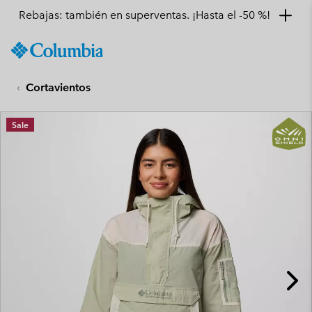
Rebajas: también en superventas. ¡Hasta el -50 %!
SKIP
Columbia
TO
Sportswear
CONTENT
Cortavientos
SKIP
TO
MAIN
Sale
NAV
SKIP
TO
SEARCH