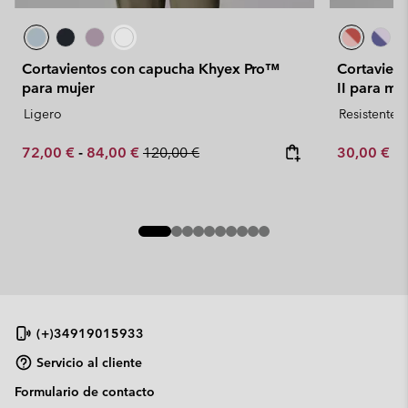
Cortavientos con capucha Khyex Pro™
Cortavien
para mujer
II para mu
Ligero
Resistente 
Minimum sale price:
Maximum sale price:
Regular price:
Minimum sa
72,00 €
-
84,00 €
120,00 €
30,00 €
-
(+)34919015933
Servicio al cliente
Formulario de contacto