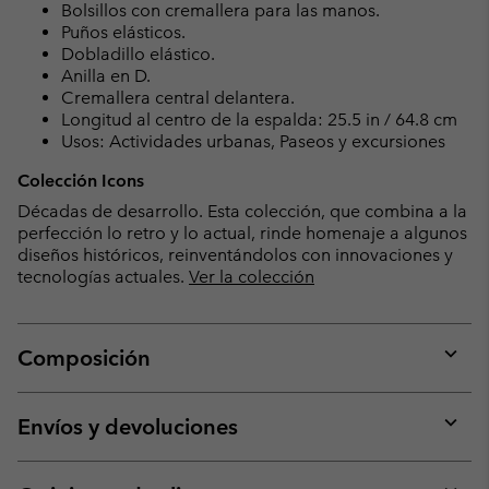
Bolsillos con cremallera para las manos.
Puños elásticos.
Dobladillo elástico.
Anilla en D.
Cremallera central delantera.
Longitud al centro de la espalda: 25.5 in / 64.8 cm
Usos: Actividades urbanas, Paseos y excursiones
Colección Icons
Décadas de desarrollo. Esta colección, que combina a la
perfección lo retro y lo actual, rinde homenaje a algunos
diseños históricos, reinventándolos con innovaciones y
tecnologías actuales.
Ver la colección
Composición
Expan
or
collap
Envíos y devoluciones
sectio
Expan
or
collap