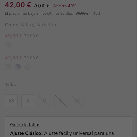
Sale price:
Regular price:
42,00 €
70,00 €
Ahorra 40%
El precio más bajo en los últimos 30 días:
70,00 €
-40%
Color:
Safari, Dark Stone
Regular price:
Sale price:
49,00 €
70,00 €
Regular price:
Sale price:
42,00 €
70,00 €
Talla:
XS
S
M
L
XL
Guía de tallas
Ajuste Clásico:
Ajuste fácil y universal para una