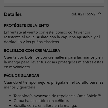
Detalles
Ref. #
2116592
Expan
or
PROTÉGETE DEL VIENTO
collap
Enfréntate al viento con este icónico cortavientos
sectio
resistente al agua. Aíslate con la capucha ajustable y el
dobladillo y los puños elásticos.
BOLSILLOS CON CREMALLERA
Cuenta con bolsillos con cremallera para las manos y en
la manga para llevar tus cosas protegidas mientras estás
en movimiento.
FÁCIL DE GUARDAR
Cuando el tiempo mejore, pliégala en el bolsillo para las
manos y guárdala.
Tecnología avanzada de repelencia OmniShield™.
Capucha ajustable con ceñidor.
Bolsillo con cremallera en la manga.