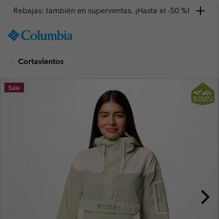
Rebajas: también en superventas. ¡Hasta el -50 %!
SKIP
Columbia
TO
Sportswear
CONTENT
Cortavientos
SKIP
TO
MAIN
Sale
NAV
SKIP
TO
SEARCH