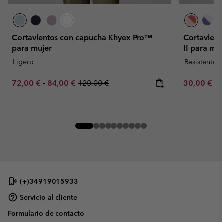
Cortavientos con capucha Khyex Pro™
Cortavien
para mujer
II para mu
Ligero
Resistente 
Minimum sale price:
Maximum sale price:
Regular price:
Minimum sa
72,00 €
-
84,00 €
120,00 €
30,00 €
-
(+)34919015933
Servicio al cliente
Formulario de contacto