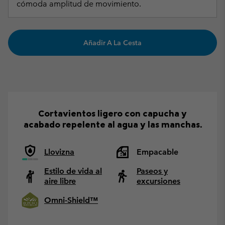
cómoda amplitud de movimiento.
Añadir A La Cesta
Cortavientos ligero con capucha y
acabado repelente al agua y las manchas.
Llovizna
Empacable
Estilo de vida al
Paseos y
aire libre
excursiones
Omni-Shield™