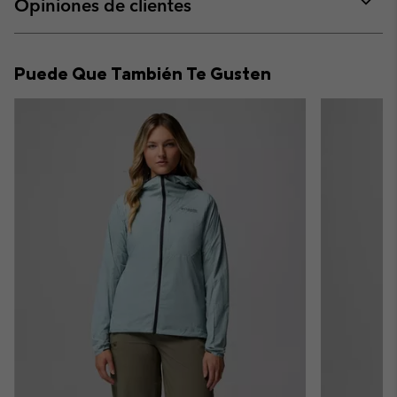
Opiniones de clientes
sectio
Expan
or
collap
Puede Que También Te Gusten
sectio