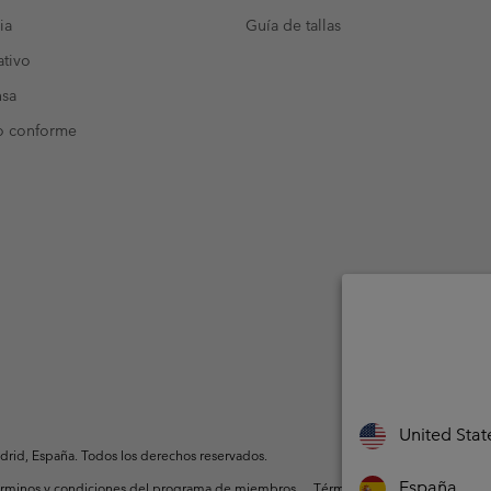
ia
Guía de tallas
tivo
nsa
o conforme
United Stat
rid, España. Todos los derechos reservados.
España
rminos y condiciones del programa de miembros
Términos De Uso Del Conteni