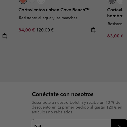
Cortavientos unisex Cove Beach™
Cortavie
hombre
Resistente al agua y las manchas
Resistente
Sale price:
Regular price:
84,00 €
120,00 €
Sale price
R
63,00 €
9
Conéctate con nosotros
Suscríbete a nuestro boletín y recibe un 10 % de
descuento en tu primer pedido al gastar 120 € en
artículos no rebajados.
Suscripción