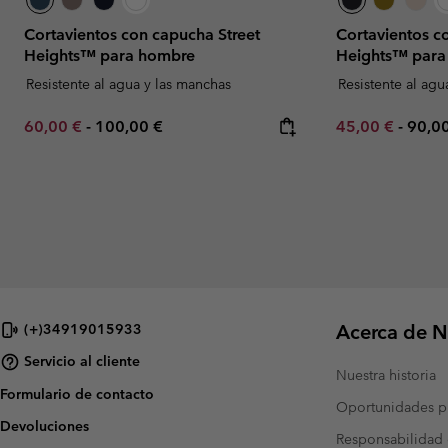
Cortavientos con capucha Street
Cortavientos c
Heights™ para hombre
Heights™ para
Resistente al agua y las manchas
Resistente al agu
Minimum sale price:
Maximum price:
Minimum sale p
Maxi
60,00 €
-
100,00 €
45,00 €
-
90,0
Acerca de N
(+)34919015933
Servicio al cliente
Nuestra historia
Formulario de contacto
Oportunidades pr
Devoluciones
Responsabilidad 