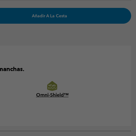
Añadir A La Cesta
 manchas.
Omni-Shield™