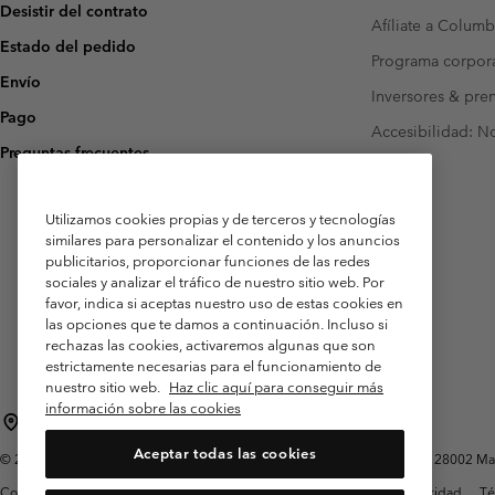
Desistir del contrato
Afíliate a Columb
Estado del pedido
Programa corpora
Envío
Inversores & pre
Pago
Accesibilidad: N
Preguntas frecuentes
Utilizamos cookies propias y de terceros y tecnologías
similares para personalizar el contenido y los anuncios
publicitarios, proporcionar funciones de las redes
sociales y analizar el tráfico de nuestro sitio web. Por
favor, indica si aceptas nuestro uso de estas cookies en
las opciones que te damos a continuación. Incluso si
rechazas las cookies, activaremos algunas que son
estrictamente necesarias para el funcionamiento de
nuestro sitio web.
Haz clic aquí para conseguir más
información sobre las cookies
España
Aceptar todas las cookies
©
2026
Columbia Sportswear Spain S.L.U. Avenida del Doctor Arce, 14, 28002 Mad
Condiciones de uso
Terminos de Venta
Garantía
Política de Privacidad
Té