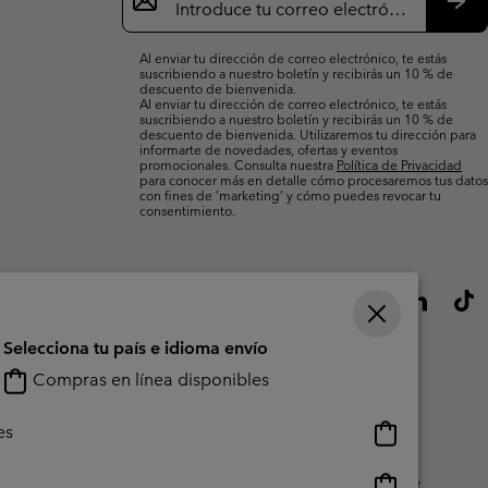
de
correo
Susc
electrónico
Al enviar tu dirección de correo electrónico, te estás
suscribiendo a nuestro boletín y recibirás un 10 % de
descuento de bienvenida.
Al enviar tu dirección de correo electrónico, te estás
suscribiendo a nuestro boletín y recibirás un 10 % de
descuento de bienvenida. Utilizaremos tu dirección para
informarte de novedades, ofertas y eventos
promocionales. Consulta nuestra
Política de Privacidad
para conocer más en detalle cómo procesaremos tus datos
con fines de ’marketing’ y cómo puedes revocar tu
consentimiento.
Selecciona tu país e idioma envío
Compras en línea disponibles
Compras
es
en
línea
Compras
do Generado Por Los Usuarios
Impressum
Cookies
Public CBCR