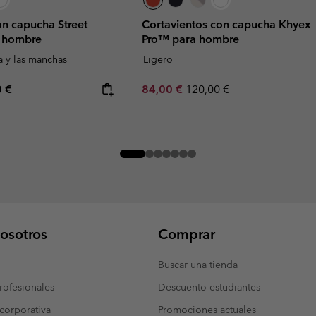
on capucha Street
Cortavientos con capucha Khyex
 hombre
Pro™ para hombre
a y las manchas
Ligero
rice:
mum price:
Sale price:
Regular price:
0 €
84,00 €
120,00 €
osotros
Comprar
Buscar una tienda
ofesionales
Descuento estudiantes
corporativa
Promociones actuales