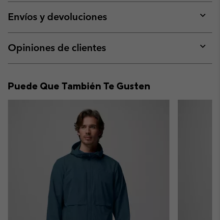
or
collap
Envíos y devoluciones
sectio
Expan
or
collap
Opiniones de clientes
sectio
Expan
or
collap
Puede Que También Te Gusten
sectio