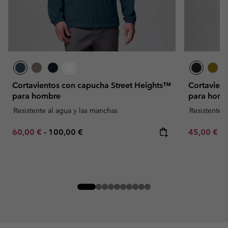
Cortavientos con capucha Street Heights™
Cortavient
para hombre
para homb
Resistente al agua y las manchas
Resistente 
Minimum sale price:
Maximum price:
Minimum sa
60,00 €
-
100,00 €
45,00 €
-