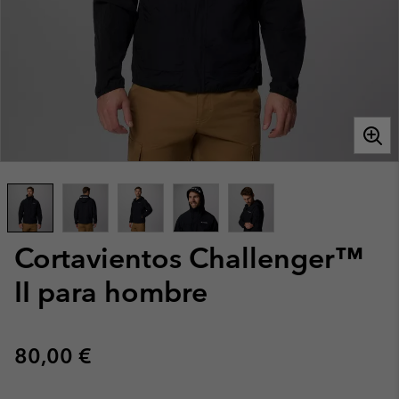
Cortavientos Challenger™
II para hombre
Regular price:
80,00 €