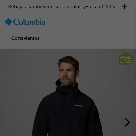
Rebajas: también en superventas. ¡Hasta el -50 %!
SKIP
Columbia
TO
Sportswear
CONTENT
Cortavientos
SKIP
TO
MAIN
NAV
SKIP
TO
SEARCH