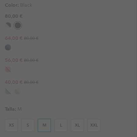
Color:
Black
80,00 €
Regular price:
Sale price:
64,00 €
80,00 €
Regular price:
Sale price:
56,00 €
80,00 €
Regular price:
Sale price:
40,00 €
80,00 €
Talla:
M
XS
S
M
L
XL
XXL