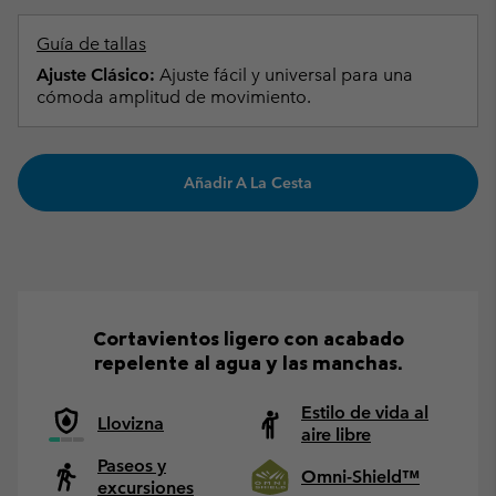
Guía de tallas
Ajuste Clásico:
Ajuste fácil y universal para una
cómoda amplitud de movimiento.
Añadir A La Cesta
Cortavientos ligero con acabado
repelente al agua y las manchas.
Estilo de vida al
Llovizna
aire libre
Paseos y
Omni-Shield™
excursiones