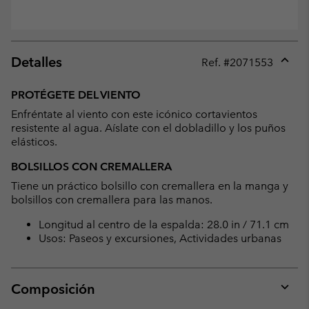
Detalles
Ref. #
2071553
Expan
or
PROTÉGETE DEL VIENTO
collap
Enfréntate al viento con este icónico cortavientos
sectio
resistente al agua. Aíslate con el dobladillo y los puños
elásticos.
BOLSILLOS CON CREMALLERA
Tiene un práctico bolsillo con cremallera en la manga y
bolsillos con cremallera para las manos.
Longitud al centro de la espalda: 28.0 in / 71.1 cm
Usos: Paseos y excursiones, Actividades urbanas
Composición
Expan