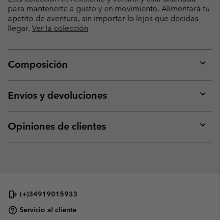
para mantenerte a gusto y en movimiento. Alimentará tu
apetito de aventura, sin importar lo lejos que decidas
llegar.
Ver la colección
Composición
Expan
or
collap
Envíos y devoluciones
sectio
Expan
or
collap
Opiniones de clientes
sectio
Expan
or
collap
sectio
(+)34919015933
Servicio al cliente