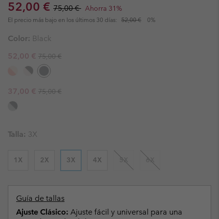
Sale price:
Regular price:
52,00 €
75,00 €
Ahorra 31%
El precio más bajo en los últimos 30 días:
52,00 €
0%
Color:
Black
Regular price:
Sale price:
52,00 €
75,00 €
Regular price:
Sale price:
37,00 €
75,00 €
Talla:
3X
1X
2X
3X
4X
5X
6X
Guía de tallas
Ajuste Clásico:
Ajuste fácil y universal para una