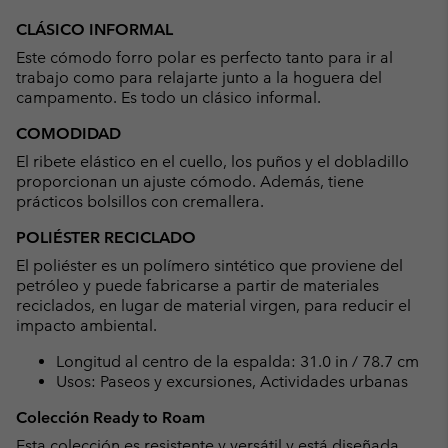
or
CLÁSICO INFORMAL
collap
Este cómodo forro polar es perfecto tanto para ir al
sectio
trabajo como para relajarte junto a la hoguera del
campamento. Es todo un clásico informal.
COMODIDAD
El ribete elástico en el cuello, los puños y el dobladillo
proporcionan un ajuste cómodo. Además, tiene
prácticos bolsillos con cremallera.
POLIÉSTER RECICLADO
El poliéster es un polímero sintético que proviene del
petróleo y puede fabricarse a partir de materiales
reciclados, en lugar de material virgen, para reducir el
impacto ambiental.
Longitud al centro de la espalda: 31.0 in / 78.7 cm
Usos: Paseos y excursiones, Actividades urbanas
Colección Ready to Roam
Esta colección es resistente y versátil y está diseñada