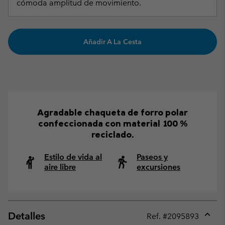
cómoda amplitud de movimiento.
Añadir A La Cesta
Agradable chaqueta de forro polar
confeccionada con material 100 %
reciclado.
Estilo de vida al
Paseos y
aire libre
excursiones
Detalles
Ref. #
2095893
Expan