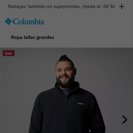
Rebajas: también en superventas. ¡Hasta el -50 %!
SKIP
Columbia
TO
Sportswear
CONTENT
Ropa tallas grandes
SKIP
TO
MAIN
Sale
NAV
SKIP
TO
SEARCH