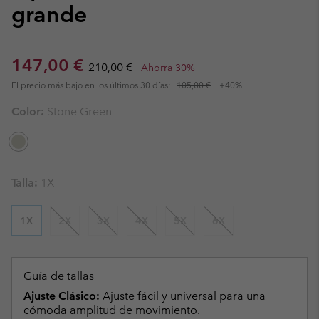
grande
Sale price:
Regular price:
147,00 €
210,00 €
Ahorra 30%
El precio más bajo en los últimos 30 días:
105,00 €
+40%
Color:
Stone Green
Talla:
1X
1X
2X
3X
4X
5X
6X
Guía de tallas
Ajuste Clásico:
Ajuste fácil y universal para una
cómoda amplitud de movimiento.