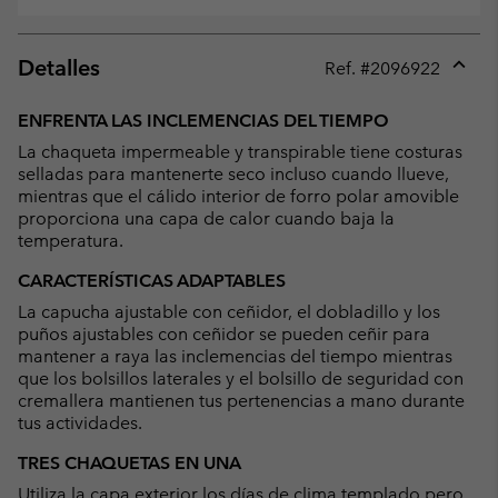
Detalles
Ref. #
2096922
Expan
or
ENFRENTA LAS INCLEMENCIAS DEL TIEMPO
collap
La chaqueta impermeable y transpirable tiene costuras
sectio
selladas para mantenerte seco incluso cuando llueve,
mientras que el cálido interior de forro polar amovible
proporciona una capa de calor cuando baja la
temperatura.
CARACTERÍSTICAS ADAPTABLES
La capucha ajustable con ceñidor, el dobladillo y los
puños ajustables con ceñidor se pueden ceñir para
mantener a raya las inclemencias del tiempo mientras
que los bolsillos laterales y el bolsillo de seguridad con
cremallera mantienen tus pertenencias a mano durante
tus actividades.
TRES CHAQUETAS EN UNA
Utiliza la capa exterior los días de clima templado pero