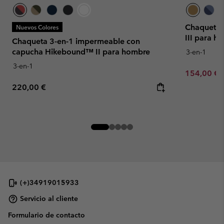
Chaqueta 
Nuevos Colores
III para h
Chaqueta 3-en-1 impermeable con
capucha Hikebound™ II para hombre
3-en-1
3-en-1
Sale price:
154,00 €
Regular price:
220,00 €
(+)34919015933
Servicio al cliente
Formulario de contacto