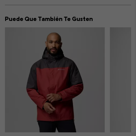
Expan
or
collap
Puede Que También Te Gusten
sectio