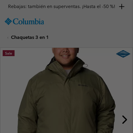
Rebajas: también en superventas. ¡Hasta el -50 %!
SKIP
Columbia
TO
Sportswear
CONTENT
Chaquetas 3 en 1
SKIP
TO
MAIN
Sale
NAV
SKIP
TO
SEARCH