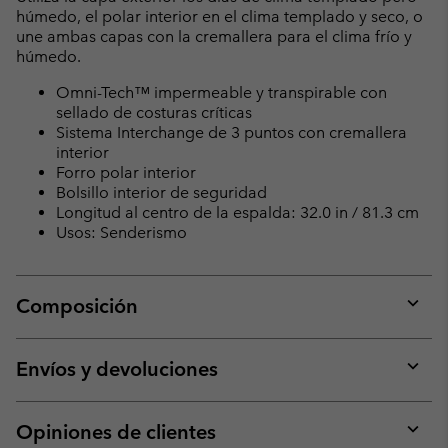
húmedo, el polar interior en el clima templado y seco, o
une ambas capas con la cremallera para el clima frío y
húmedo.
Omni-Tech™ impermeable y transpirable con
sellado de costuras críticas
Sistema Interchange de 3 puntos con cremallera
interior
Forro polar interior
Bolsillo interior de seguridad
Longitud al centro de la espalda: 32.0 in / 81.3 cm
Usos: Senderismo
Composición
Expan
or
collap
Envíos y devoluciones
sectio
Expan
or
collap
Opiniones de clientes
sectio