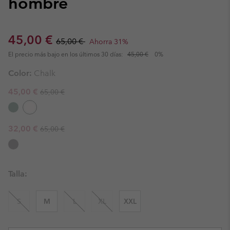
hombre
Sale price:
Regular price:
45,00 €
65,00 €
Ahorra 31%
El precio más bajo en los últimos 30 días:
45,00 €
0%
Color:
Chalk
Regular price:
Sale price:
45,00 €
65,00 €
Regular price:
Sale price:
32,00 €
65,00 €
Talla:
S
M
L
XL
XXL