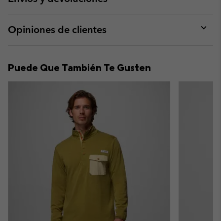
sectio
Expan
or
collap
Opiniones de clientes
sectio
Expan
or
collap
Puede Que También Te Gusten
sectio