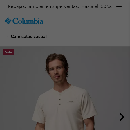
Rebajas: también en superventas. ¡Hasta el -50 %!
SKIP
Columbia
TO
Sportswear
CONTENT
Camisetas casual
SKIP
TO
MAIN
Sale
NAV
SKIP
TO
SEARCH