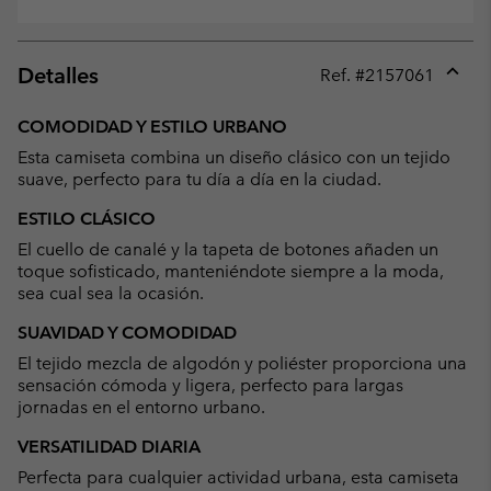
Detalles
Ref. #
2157061
Expan
or
COMODIDAD Y ESTILO URBANO
collap
Esta camiseta combina un diseño clásico con un tejido
sectio
suave, perfecto para tu día a día en la ciudad.
ESTILO CLÁSICO
El cuello de canalé y la tapeta de botones añaden un
toque sofisticado, manteniéndote siempre a la moda,
sea cual sea la ocasión.
SUAVIDAD Y COMODIDAD
El tejido mezcla de algodón y poliéster proporciona una
sensación cómoda y ligera, perfecto para largas
jornadas en el entorno urbano.
VERSATILIDAD DIARIA
Perfecta para cualquier actividad urbana, esta camiseta