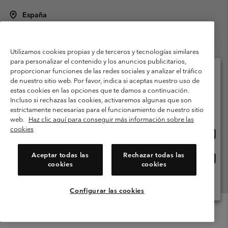
España
©
2026
Columbia Sportswear Spain S.L.U. Avenida del Doctor Arce, 14,
28002 Madrid, España. Todos los derechos reservados.
Utilizamos cookies propias y de terceros y tecnologías similares
Condiciones de uso
Terminos de Venta
Garantía
para personalizar el contenido y los anuncios publicitarios,
Política de Privacidad
proporcionar funciones de las redes sociales y analizar el tráfico
de nuestro sitio web. Por favor, indica si aceptas nuestro uso de
Términos y condiciones del programa de miembros
estas cookies en las opciones que te damos a continuación.
Selecciona tu país e idioma envío
Incluso si rechazas las cookies, activaremos algunas que son
Términos De Uso Del Contenido Generado Por Los Usuarios
Compras en línea disponibles
estrictamente necesarias para el funcionamiento de nuestro sitio
Impressum
Cookies
Public CBCR
web.
Haz clic aquí para conseguir más información sobre las
cookies
Comp
United States
en
Servicio al cliente: Lu. - Vi. de 9:00 a 13:00 y de 14:00 a 18:00
(+)34919015933
línea
Aceptar todas las
Rechazar todas las
Comp
España
dispon
cookies
cookies
en
línea
Ver Todos Los Países
dispon
Configurar las cookies
Menu
Buscar
Iniciar
Mini
de
Cart