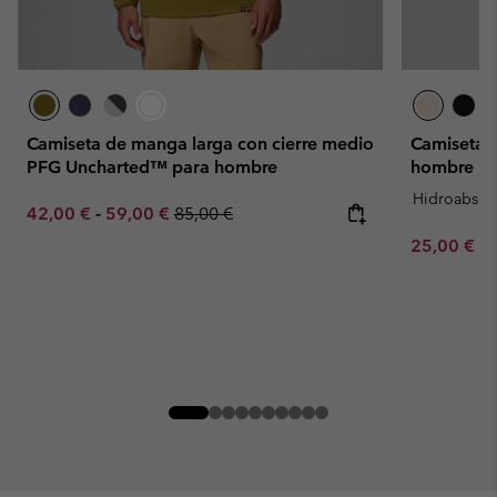
Camiseta de manga larga con cierre medio
Camiseta 
PFG Uncharted™ para hombre
hombre
Hidroabsor
Minimum sale price:
Maximum sale price:
Regular price:
42,00 €
-
59,00 €
85,00 €
Minimum sa
25,00 €
-