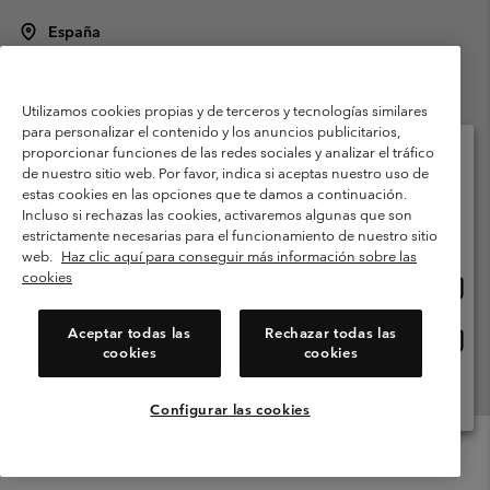
España
©
2026
Columbia Sportswear Spain S.L.U. Avenida del Doctor Arce, 14,
28002 Madrid, España. Todos los derechos reservados.
Utilizamos cookies propias y de terceros y tecnologías similares
Condiciones de uso
Terminos de Venta
Garantía
para personalizar el contenido y los anuncios publicitarios,
Política de Privacidad
proporcionar funciones de las redes sociales y analizar el tráfico
de nuestro sitio web. Por favor, indica si aceptas nuestro uso de
Términos y condiciones del programa de miembros
estas cookies en las opciones que te damos a continuación.
Selecciona tu país e idioma envío
Incluso si rechazas las cookies, activaremos algunas que son
Términos De Uso Del Contenido Generado Por Los Usuarios
Compras en línea disponibles
estrictamente necesarias para el funcionamiento de nuestro sitio
Impressum
Cookies
Public CBCR
web.
Haz clic aquí para conseguir más información sobre las
cookies
Comp
United States
en
Servicio al cliente: Lu. - Vi. de 9:00 a 13:00 y de 14:00 a 18:00
(+)34919015933
línea
Aceptar todas las
Rechazar todas las
Comp
España
dispon
cookies
cookies
en
línea
Ver Todos Los Países
dispon
Configurar las cookies
Menu
Buscar
Iniciar
Mini
de
Cart