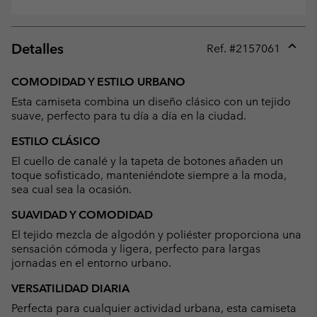
Detalles
Ref. #
2157061
Expan
or
COMODIDAD Y ESTILO URBANO
collap
Esta camiseta combina un diseño clásico con un tejido
sectio
suave, perfecto para tu día a día en la ciudad.
ESTILO CLÁSICO
El cuello de canalé y la tapeta de botones añaden un
toque sofisticado, manteniéndote siempre a la moda,
sea cual sea la ocasión.
SUAVIDAD Y COMODIDAD
El tejido mezcla de algodón y poliéster proporciona una
sensación cómoda y ligera, perfecto para largas
jornadas en el entorno urbano.
VERSATILIDAD DIARIA
Perfecta para cualquier actividad urbana, esta camiseta