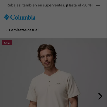
Rebajas: también en superventas. ¡Hasta el -50 %!
SKIP
Columbia
TO
Sportswear
CONTENT
Camisetas casual
SKIP
TO
MAIN
Sale
NAV
SKIP
TO
SEARCH