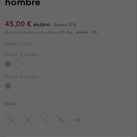
hombre
Sale price:
Regular price:
45,00 €
65,00 €
Ahorra 31%
El precio más bajo en los últimos 30 días:
45,00 €
0%
Color:
Chalk
Regular price:
Sale price:
45,00 €
65,00 €
Regular price:
Sale price:
32,00 €
65,00 €
Talla:
S
M
L
XL
XXL