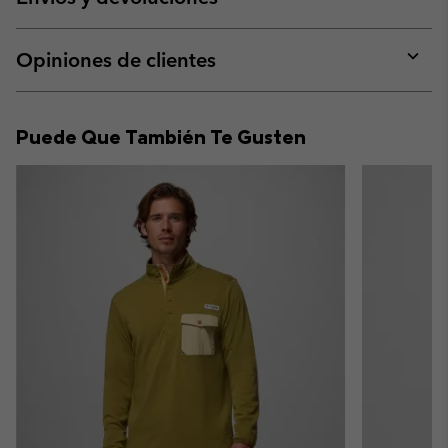
sectio
Expan
or
collap
Opiniones de clientes
sectio
Expan
or
collap
Puede Que También Te Gusten
sectio