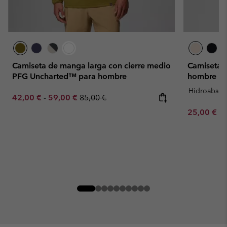
Camiseta de manga larga con cierre medio
Camiseta 
PFG Uncharted™ para hombre
hombre
Hidroabsor
Minimum sale price:
Maximum sale price:
Regular price:
42,00 €
-
59,00 €
85,00 €
Minimum sa
25,00 €
-