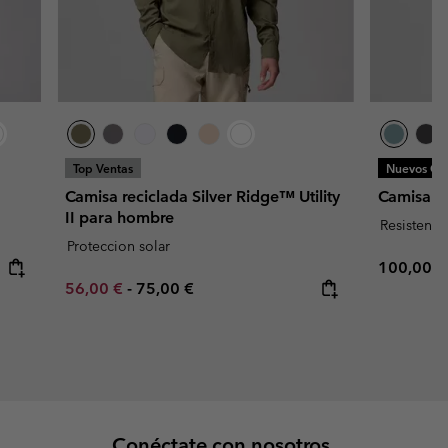
Top Ventas
Nuevos Col
Camisa reciclada Silver Ridge™ Utility
Camisa B
II para hombre
Resistente
Proteccion solar
Regular p
100,00 €
Minimum sale price:
Maximum price:
56,00 €
-
75,00 €
Conéctate con nosotros