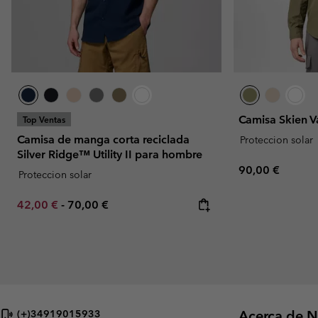
Camisa Skien 
Top Ventas
Camisa de manga corta reciclada
Proteccion solar
Silver Ridge™ Utility II para hombre
Regular price:
90,00 €
Proteccion solar
Minimum sale price:
Maximum price:
42,00 €
-
70,00 €
Acerca de N
(+)34919015933