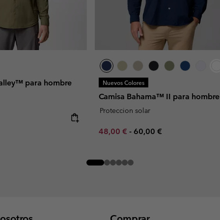
Valley™ para hombre
Nuevos Colores
Camisa Bahama™ II para hombre
Proteccion solar
Minimum sale price:
Maximum price:
48,00 €
-
60,00 €
osotros
Comprar