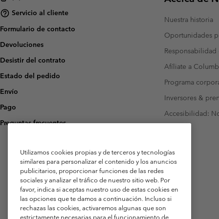
Servicio al cliente
Nuestra historia
Formulario de contacto
Oportunidades pr
Devoluciones
Responsabilidad 
Desistir del contrato
Afíliate a Columb
Estado del pedido
Programa corpora
Envío
Inversores & pre
Pago
Accesibilidad: N
Preguntas frecuentes
Utilizamos cookies propias y de terceros y tecnologías
similares para personalizar el contenido y los anuncios
publicitarios, proporcionar funciones de las redes
sociales y analizar el tráfico de nuestro sitio web. Por
favor, indica si aceptas nuestro uso de estas cookies en
las opciones que te damos a continuación. Incluso si
rechazas las cookies, activaremos algunas que son
estrictamente necesarias para el funcionamiento de