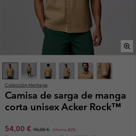
Colección Heritage
Camisa de sarga de manga
corta unisex Acker Rock™
Sale price:
Regular price:
54,00 €
90,00 €
Ahorra 40%