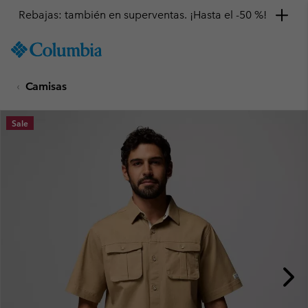
Rebajas: también en superventas. ¡Hasta el -50 %!
SKIP
Columbia
TO
Sportswear
CONTENT
Camisas
SKIP
TO
MAIN
Sale
NAV
SKIP
TO
SEARCH