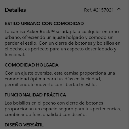
Detalles
Ref. #
2157021
Expan
or
ESTILO URBANO CON COMODIDAD
collap
La camisa Acker Rock™ se adapta a cualquier entorno
sectio
urbano, ofreciendo un ajuste holgado y cómodo sin
perder el estilo. Con un cierre de botones y bolsillos en
el pecho, es perfecto para un aspecto desenfadado y
funcional.
COMODIDAD HOLGADA
Con un ajuste oversize, esta camisa proporciona una
comodidad óptima para tus días en la ciudad,
permitiéndote moverte con libertad y estilo.
FUNCIONALIDAD PRÁCTICA
Los bolsillos en el pecho con cierre de botones
proporcionan un espacio seguro para tus pertenencias,
combinando funcionalidad con diseño.
DISEÑO VERSÁTIL