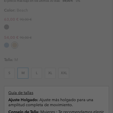
El precio más bajo en los últimos 30 días:
54,00 €
0%
Color:
Beach
Regular price:
Sale price:
63,00 €
90,00 €
Regular price:
Sale price:
54,00 €
90,00 €
Talla:
M
S
M
L
XL
XXL
Guía de tallas
Ajuste Holgado:
Ajuste más holgado para una
amplitud completa de movimiento.
Consejo de Talla:
Mujeres : Te recomendamos elegir