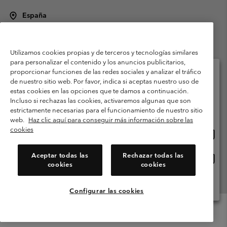
España
©
2026
Columbia Sportswear Spain S.L.U. Avenida del Doctor Arce, 14,
28002 Madrid, España. Todos los derechos reservados.
Utilizamos cookies propias y de terceros y tecnologías similares
Condiciones de uso
Terminos de Venta
Garantía
para personalizar el contenido y los anuncios publicitarios,
Política de Privacidad
proporcionar funciones de las redes sociales y analizar el tráfico
de nuestro sitio web. Por favor, indica si aceptas nuestro uso de
Términos y condiciones del programa de miembros
estas cookies en las opciones que te damos a continuación.
Selecciona tu país e idioma envío
Incluso si rechazas las cookies, activaremos algunas que son
Términos De Uso Del Contenido Generado Por Los Usuarios
Compras en línea disponibles
estrictamente necesarias para el funcionamiento de nuestro sitio
Impressum
Cookies
Public CBCR
web.
Haz clic aquí para conseguir más información sobre las
cookies
Comp
United States
en
Servicio al cliente: Lu. - Vi. de 9:00 a 13:00 y de 14:00 a 18:00
(+)34919015933
línea
Aceptar todas las
Rechazar todas las
Comp
España
dispon
cookies
cookies
en
línea
Ver Todos Los Países
dispon
Configurar las cookies
Menu
Buscar
Iniciar
Mini
de
Cart