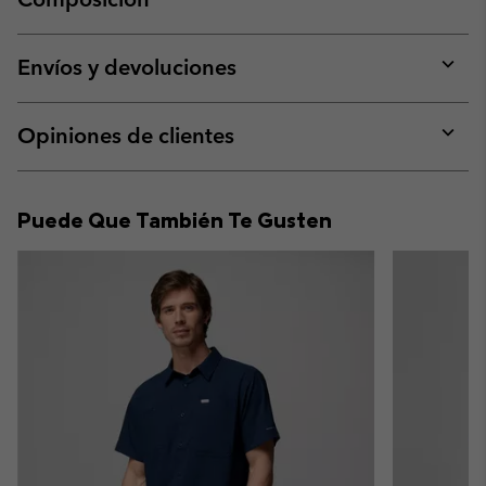
Expan
or
collap
Envíos y devoluciones
sectio
Expan
or
collap
Opiniones de clientes
sectio
Expan
or
collap
Puede Que También Te Gusten
sectio