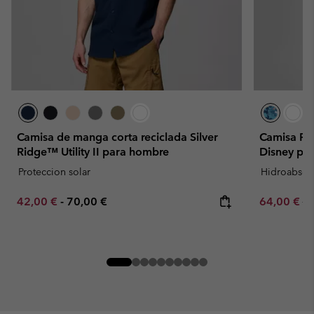
Camisa de manga corta reciclada Silver
Camisa PF
Ridge™ Utility II para hombre
Disney pa
Proteccion solar
Hidroabsor
Minimum sale price:
Maximum price:
Sale price:
Re
42,00 €
-
70,00 €
64,00 €
80