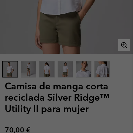
Camisa de manga corta
reciclada Silver Ridge™
Utility II para mujer
Regular price:
70,00 €