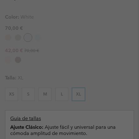
Color:
White
70,00 €
Regular price:
Sale price:
42,00 €
70,00 €
Talla:
XL
XS
S
M
L
XL
Guía de tallas
Ajuste Clásico:
Ajuste fácil y universal para una
cómoda amplitud de movimiento.