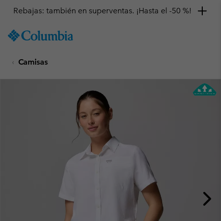
Rebajas: también en superventas. ¡Hasta el -50 %!
SKIP
Columbia
TO
Sportswear
CONTENT
Camisas
SKIP
TO
MAIN
NAV
SKIP
TO
SEARCH