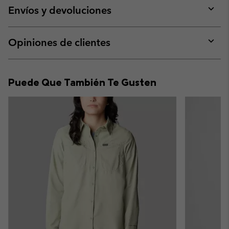
collap
Envíos y devoluciones
sectio
Expan
or
collap
Opiniones de clientes
sectio
Expan
or
collap
Puede Que También Te Gusten
sectio