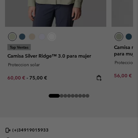
Camisa reci
Top Ventas
para muje
Camisa Silver Ridge™ 3.0 para mujer
Proteccion 
Proteccion solar
Minimum sa
56,00 €
-
Minimum sale price:
Maximum price:
60,00 €
-
75,00 €
(+)34919015933