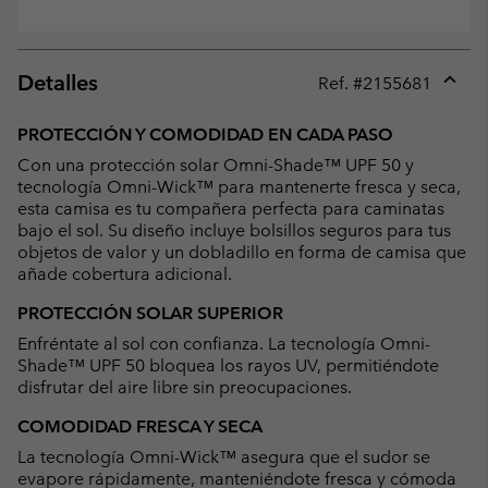
Detalles
Ref. #
2155681
Expan
or
PROTECCIÓN Y COMODIDAD EN CADA PASO
collap
Con una protección solar Omni-Shade™ UPF 50 y
sectio
tecnología Omni-Wick™ para mantenerte fresca y seca,
esta camisa es tu compañera perfecta para caminatas
bajo el sol. Su diseño incluye bolsillos seguros para tus
objetos de valor y un dobladillo en forma de camisa que
añade cobertura adicional.
PROTECCIÓN SOLAR SUPERIOR
Enfréntate al sol con confianza. La tecnología Omni-
Shade™ UPF 50 bloquea los rayos UV, permitiéndote
disfrutar del aire libre sin preocupaciones.
COMODIDAD FRESCA Y SECA
La tecnología Omni-Wick™ asegura que el sudor se
evapore rápidamente, manteniéndote fresca y cómoda