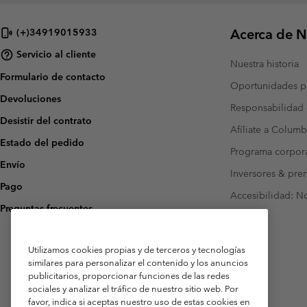
Acerca de N
(+)34919015933
Servicio al cliente
Nuestra historia
Formulario de contacto
Oportunidades pr
Devoluciones
Responsabilidad 
Desistir del contrato
Afíliate a Columb
Estado del pedido
Programa corpora
Envío
Inversores & pre
Pago
Accesibilidad: N
Preguntas frecuentes
Utilizamos cookies propias y de terceros y tecnologías
similares para personalizar el contenido y los anuncios
publicitarios, proporcionar funciones de las redes
sociales y analizar el tráfico de nuestro sitio web. Por
favor, indica si aceptas nuestro uso de estas cookies en