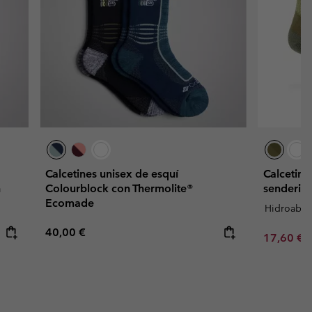
Calcetines unisex de esquí
Calcetine
n
Colourblock con Thermolite®
senderis
Ecomade
Hidroabso
Regular price:
40,00 €
Sale price
R
17,60 €
2