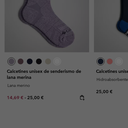
Calcetines unisex de senderismo de
Calcetines unis
lana merina
Hidroabsorbent
Lana merino
Regular price:
25,00 €
Minimum sale price:
Maximum price:
14,69 €
-
25,00 €