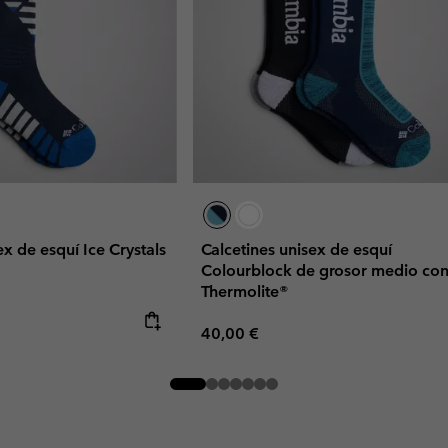
ex de esquí Ice Crystals
Calcetines unisex de esquí
Colourblock de grosor medio co
e
Thermolite®
Regular price:
40,00 €