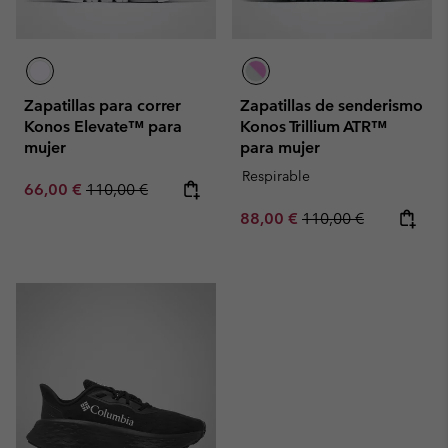
Zapatillas para correr
Zapatillas de senderismo
Konos Elevate™ para
Konos Trillium ATR™
mujer
para mujer
Respirable
Sale price:
Regular price:
66,00 €
110,00 €
Sale price:
Regular price:
88,00 €
110,00 €