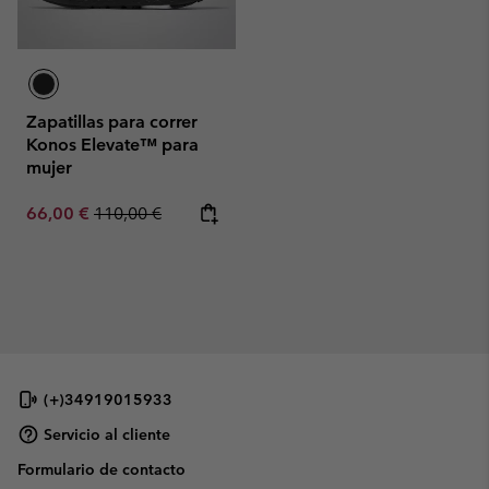
Zapatillas para correr
Konos Elevate™ para
mujer
Sale price:
Regular price:
66,00 €
110,00 €
(+)34919015933
Servicio al cliente
Formulario de contacto