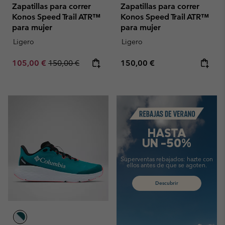
Zapatillas para correr
Zapatillas para correr
Konos Speed Trail ATR™
Konos Speed Trail ATR™
para mujer
para mujer
Ligero
Ligero
Sale price:
Regular price:
Regular price:
105,00 €
150,00 €
150,00 €
Summer Sale
HASTA
UN -50%
Superventas rebajados:
hazte con
ellos antes de que se agoten.
Descubrir