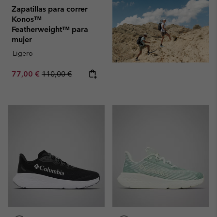
Zapatillas para correr
Konos™
Featherweight™ para
mujer
Ligero
Sale price:
Regular price:
77,00 €
110,00 €