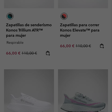
Zapatillas de senderismo
Zapatillas para correr
Konos Trillium ATR™
Konos Elevate™ para
para mujer
mujer
Respirable
Sale price:
Regular price:
66,00 €
110,00 €
Sale price:
Regular price:
66,00 €
110,00 €