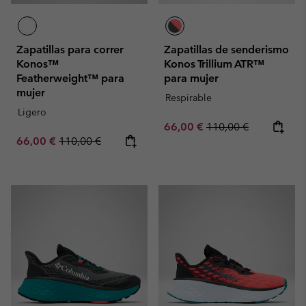
Zapatillas para correr
Zapatillas de senderismo
Konos™
Konos Trillium ATR™
Featherweight™ para
para mujer
mujer
Respirable
Ligero
Sale price:
Regular price:
66,00 €
110,00 €
Sale price:
Regular price:
66,00 €
110,00 €