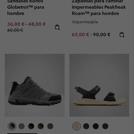
Sandalias Konos
Zapatillas para caminar
Globetrot™ para
impermeables Peakfreak
hombre
Roam™ para hombre
Impermeable
Minimum sale price:
Maximum sale price:
Regular price:
36,00 €
-
48,00 €
60,00 €
Minimum sale price:
Maximum price:
63,00 €
-
90,00 €