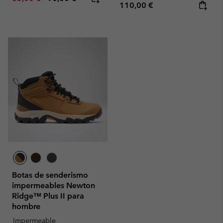
Regular price:
110,00 €
Botas de senderismo
impermeables Newton
Ridge™ Plus II para
hombre
Impermeable