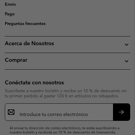
Envío
Pago
Preguntas frecuentes
Acerca de Nosotros
Comprar
Conéctate con nosotros
Suscríbete a nuestro boletín y recibe un 10 % de descuento en
tu primer pedido al gastar 120 € en artículos no rebajados.
Suscripción
de
correo
Suscri
electrónico
Al enviar tu dirección de correo electrónico, te estás suscribiendo a
nuestro boletín y recibirás un 10 % de descuento de bienvenida.