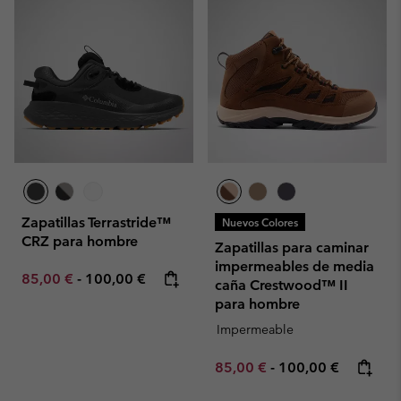
Zapatillas Terrastride™
Nuevos Colores
CRZ para hombre
Zapatillas para caminar
impermeables de media
Minimum sale price:
Maximum price:
85,00 €
-
100,00 €
caña Crestwood™ II
para hombre
Impermeable
Minimum sale price:
Maximum price:
85,00 €
-
100,00 €