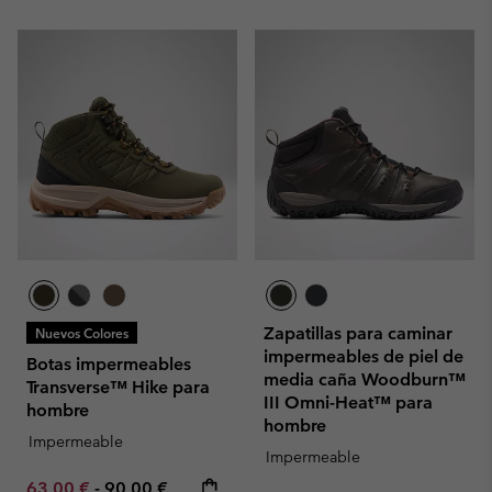
Zapatillas para caminar
Nuevos Colores
impermeables de piel de
Botas impermeables
media caña Woodburn™
Transverse™ Hike para
III Omni-Heat™ para
hombre
hombre
Impermeable
Impermeable
Minimum sale price:
Maximum price:
63,00 €
-
90,00 €