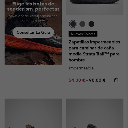
Elige las botas de
senderism perfectas
Vayas donde vayas, camina con
confort y agarre.
Consultar La Guía
Nuevos Colores
Zapatillas impermeables
para caminar de caña
media Strata Trail™ para
hombre
Impermeable
Minimum sale price:
Maximum price:
54,00 €
-
90,00 €