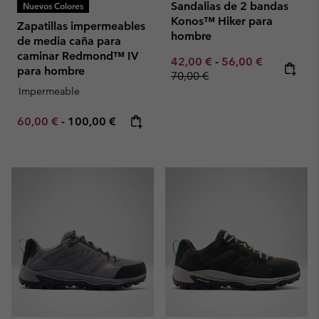
Sandalias de 2 bandas
Nuevos Colores
Konos™ Hiker para
Zapatillas impermeables
hombre
de media caña para
caminar Redmond™ IV
Minimum sale price:
Maximum sale pric
Regular pr
42,00 €
-
56,00 €
para hombre
70,00 €
Impermeable
Minimum sale price:
Maximum price:
60,00 €
-
100,00 €