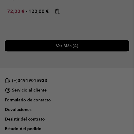
Minimum sale price:
Maximum price:
72,00 €
-
120,00 €
Ver Más (4)
(+)34919015933
Servicio al cliente
Formulario de contacto
Devoluciones
Desistir del contrato
Estado del pedido