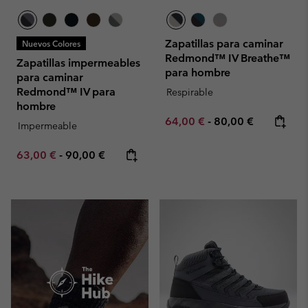
Zapatillas para caminar
Nuevos Colores
Redmond™ IV Breathe™
Zapatillas impermeables
para hombre
para caminar
Redmond™ IV para
Respirable
hombre
Minimum sale price:
Maximum price:
64,00 €
-
80,00 €
Impermeable
Minimum sale price:
Maximum price:
63,00 €
-
90,00 €