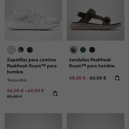
Zapatillas para caminar
Sandalias Peakfreak
Peakfreak Roam™ para
Roam™ para hombre
hombre
Minimum sale price:
Maximum price:
48,00 €
-
60,00 €
Respirable
Minimum sale price:
Maximum sale price:
Regular price:
56,00 €
-
60,00 €
80,00 €