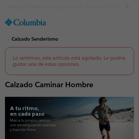
Consigue un 10 % de descuento
SKIP
Columbia
TO
Sportswear
CONTENT
Calzado Senderismo
SKIP
TO
MAIN
NAV
Lo sentimos, este artículo está agotado. Le podria
gustar una de estas opciones.
SKIP
TO
SEARCH
Calzado Caminar Hombre
A tu ritmo,
en cada paso
Marca tu propio camino
con amortiguación reactiva
y tracción firme.