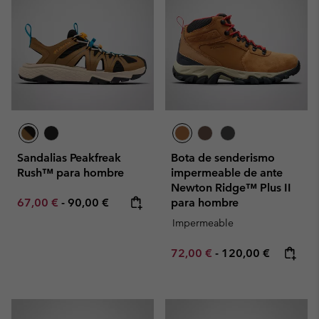
Sandalias Peakfreak
Bota de senderismo
Rush™ para hombre
impermeable de ante
Newton Ridge™ Plus II
Minimum sale price:
Maximum price:
67,00 €
-
90,00 €
para hombre
Impermeable
Minimum sale price:
Maximum price:
72,00 €
-
120,00 €