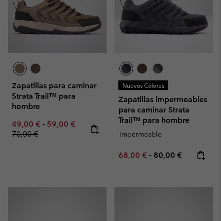
Zapatillas para caminar
Nuevos Colores
Strata Trail™ para
Zapatillas impermeables
hombre
para caminar Strata
Trail™ para hombre
Minimum sale price:
Maximum sale price:
Regular price:
49,00 €
-
59,00 €
70,00 €
Impermeable
Minimum sale price:
Maximum price:
68,00 €
-
80,00 €