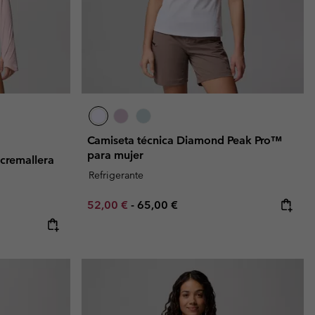
Camiseta técnica Diamond Peak Pro™
para mujer
cremallera
Refrigerante
Minimum sale price:
Maximum price:
52,00 €
-
65,00 €