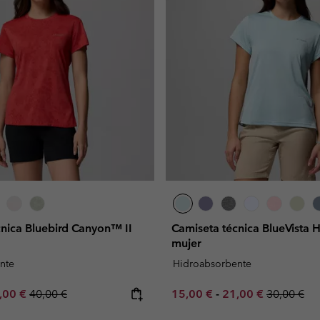
cnica Bluebird Canyon™ II
Camiseta técnica BlueVista 
mujer
nte
Hidroabsorbente
e price:
ximum sale price:
Regular price:
Minimum sale price:
Maximum sale pric
Regular pr
,00 €
40,00 €
15,00 €
-
21,00 €
30,00 €