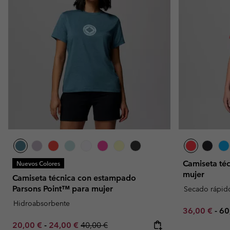
Camiseta té
Nuevos Colores
mujer
Camiseta técnica con estampado
Parsons Point™ para mujer
Secado rápid
Hidroabsorbente
Minimum sal
Ma
36,00 €
-
60
Minimum sale price:
Maximum sale price:
Regular price:
20,00 €
-
24,00 €
40,00 €