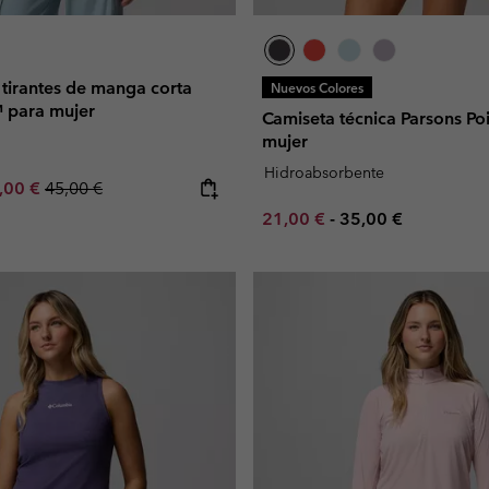
tirantes de manga corta
Nuevos Colores
™ para mujer
Camiseta técnica Parsons Po
mujer
Hidroabsorbente
e price:
ximum sale price:
Regular price:
,00 €
45,00 €
Minimum sale price:
Maximum price:
21,00 €
-
35,00 €