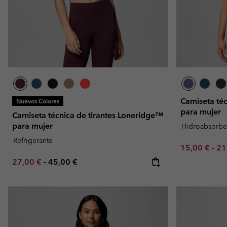
Camiseta té
Nuevos Colores
para mujer
Camiseta técnica de tirantes Loneridge™
para mujer
Hidroabsorbe
Refrigerante
Minimum sal
Ma
15,00 €
-
21
Minimum sale price:
Maximum price:
27,00 €
-
45,00 €