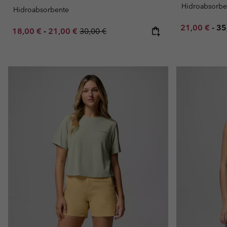
Hidroabsorbe
Hidroabsorbente
Minimum sal
Ma
21,00 €
-
35
Minimum sale price:
Maximum sale price:
Regular price:
18,00 €
-
21,00 €
30,00 €