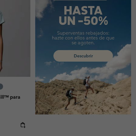
HASTA
UN -50%
Superventas rebajados:
hazte con ellos antes de que
se agoten.
Descubrir
Hill™ para
e:
ice: