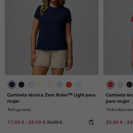
Camiseta técnica Zero Rules™ Light para
Camiseta té
mujer
para mujer
Refrigerante
Hidroabsorbe
Minimum sale price:
Maximum sale price:
Regular price:
Minimum sal
Ma
17,00 €
-
28,00 €
35,00 €
20,00 €
-
24