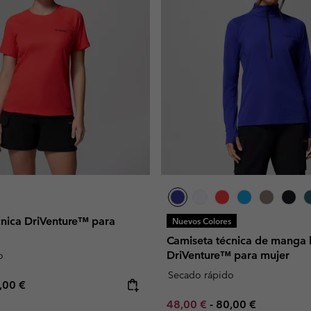
cnica DriVenture™ para
Nuevos Colores
Camiseta técnica de manga 
DriVenture™ para mujer
o
Secado rápido
e price:
ximum price:
,00 €
Minimum sale price:
Maximum price:
48,00 €
-
80,00 €