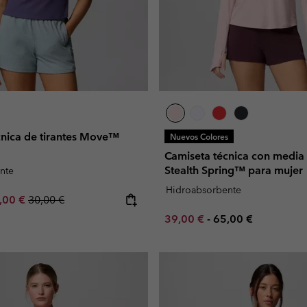
cnica de tirantes Move™
Nuevos Colores
Camiseta técnica con media 
Stealth Spring™ para mujer
nte
Hidroabsorbente
e price:
ximum sale price:
Regular price:
,00 €
30,00 €
Minimum sale price:
Maximum price:
39,00 €
-
65,00 €