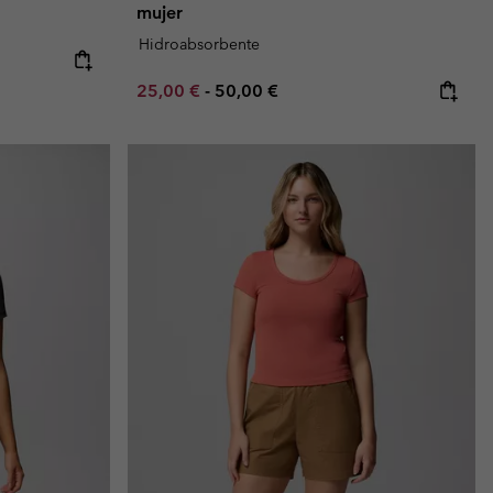
mujer
Hidroabsorbente
e:
ice:
Minimum sale price:
Maximum price:
25,00 €
-
50,00 €