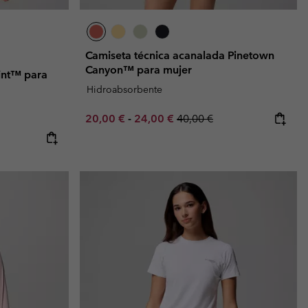
Camiseta técnica acanalada Pinetown
Canyon™ para mujer
int™ para
Hidroabsorbente
Minimum sale price:
Maximum sale price:
Regular price:
20,00 €
-
24,00 €
40,00 €