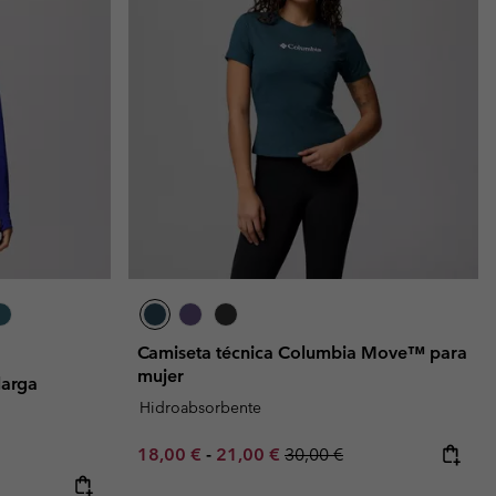
Camiseta técnica Columbia Move™ para
mujer
larga
Hidroabsorbente
Minimum sale price:
Maximum sale price:
Regular price:
18,00 €
-
21,00 €
30,00 €