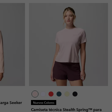
larga Seeker
Nuevos Colores
Camiseta técnica Stealth Spring™ para