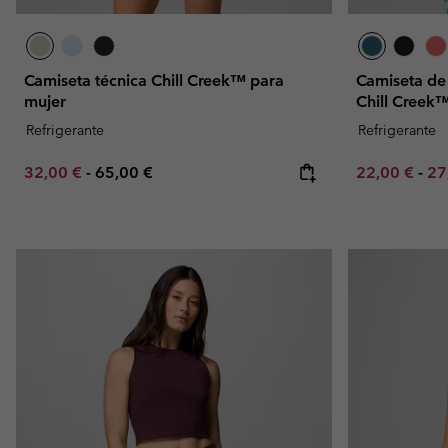
Camiseta técnica Chill Creek™ para
Camiseta de 
mujer
Chill Creek
Refrigerante
Refrigerante
Minimum sale price:
Maximum price:
Minimum sal
Ma
32,00 €
-
65,00 €
22,00 €
-
27