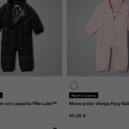
s
Nuevos Colores
te con capucha Pike Lake™
Mono polar sherpa Foxy Ba
Regular price:
45,00 €