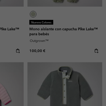
Nuevos Colores
 Pike Lake™
Mono aislante con capucha Pike Lake™
para bebés
Outgrown™
Regular price:
100,00 €