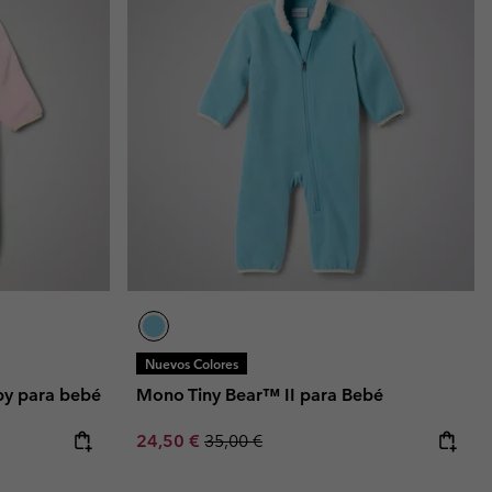
Nuevos Colores
by para bebé
Mono Tiny Bear™ II para Bebé
Sale price:
Regular price:
24,50 €
35,00 €