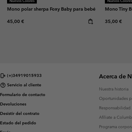
Nuevos Colores
Nuevos Colore
Mono polar sherpa Foxy Baby para bebé
Mono Tiny B
Regular price:
Regular pric
45,00 €
35,00 €
Acerca de N
(+)34919015933
Servicio al cliente
Nuestra historia
Formulario de contacto
Oportunidades pr
Devoluciones
Responsabilidad 
Desistir del contrato
Afíliate a Columb
Estado del pedido
Programa corpora