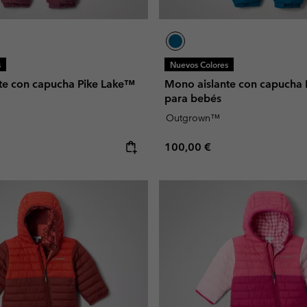
s
Nuevos Colores
te con capucha Pike Lake™
Mono aislante con capucha
para bebés
Outgrown™
e:
Regular price:
100,00 €