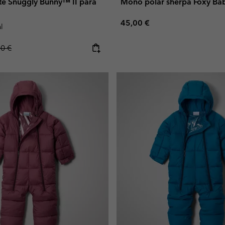
te Snuggly Bunny™ II para
Mono polar sherpa Foxy Ba
Regular price:
45,00 €
l
lar price:
00 €