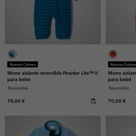
Nuevos Colores
Nuevos Colore
Mono aislante reversible Powder Lite™ II
Mono aislant
para bebé
para bebé
Reversible
Reversible
Regular price:
Regular pric
70,00 €
70,00 €