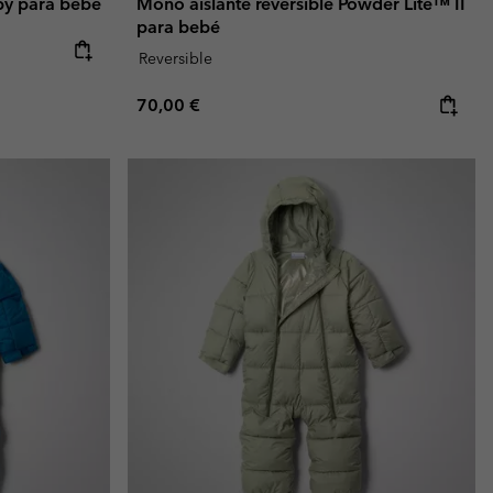
by para bebé
Mono aislante reversible Powder Lite™ II
para bebé
Reversible
Regular price:
70,00 €