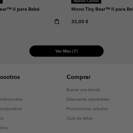
s
Nuevos Colores
ear™ II para Bebé
Mono Tiny Bear™ II para B
e:
Regular price:
35,00 €
Ver Más (7)
osotros
Comprar
Buscar una tienda
ofesionales
Descuento estudiantes
corporativa
Promociones actuales
ia
Guía de tallas
tivo