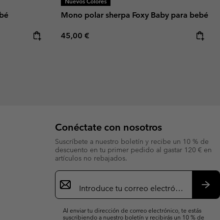
Nuevos Colores
ebé
Mono polar sherpa Foxy Baby para bebé
Regular price:
45,00 €
Conéctate con nosotros
Suscríbete a nuestro boletín y recibe un 10 % de
descuento en tu primer pedido al gastar 120 € en
artículos no rebajados.
Suscripción
de
correo
Susc
electrónico
Al enviar tu dirección de correo electrónico, te estás
suscribiendo a nuestro boletín y recibirás un 10 % de