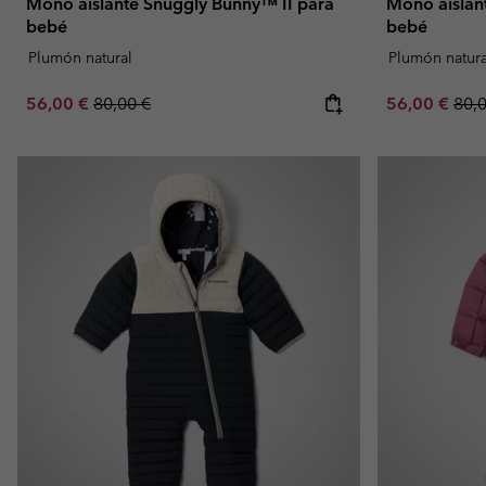
Mono aislante Snuggly Bunny™ II para
Mono aislan
bebé
bebé
Plumón natural
Plumón natura
Sale price:
Regular price:
Sale price:
Regu
56,00 €
80,00 €
56,00 €
80,