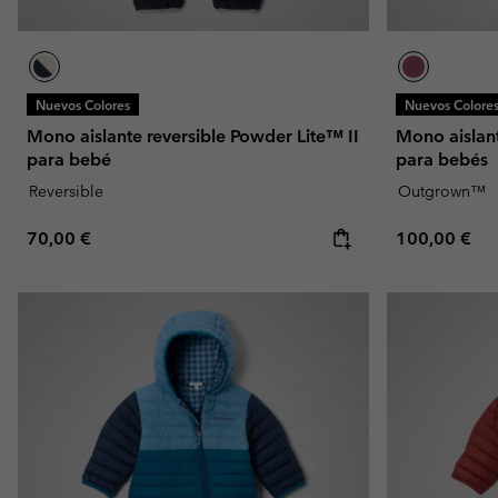
Nuevos Colores
Nuevos Colore
Mono aislante reversible Powder Lite™ II
Mono aislan
para bebé
para bebés
Reversible
Outgrown™
Regular price:
Regular pric
70,00 €
100,00 €