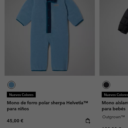
Nuevos Colores
Nuevos Colore
Mono de forro polar sherpa Helvetia™
Mono aislan
para niños
para bebés
Outgrown™
Regular price:
45,00 €