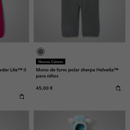
Nuevos Colores
wder Lite™ II
Mono de forro polar sherpa Helvetia™
para niños
Regular price:
45,00 €