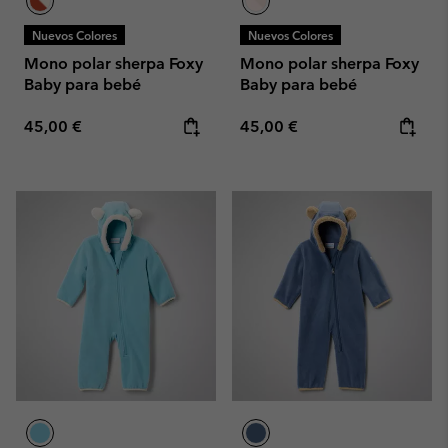
Nuevos Colores
Nuevos Colores
Mono polar sherpa Foxy
Mono polar sherpa Foxy
Baby para bebé
Baby para bebé
Regular price:
Regular price:
45,00 €
45,00 €