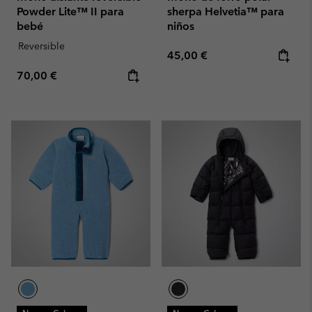
Powder Lite™ II para
sherpa Helvetia™ para
bebé
niños
Reversible
Regular price:
45,00 €
Regular price:
70,00 €