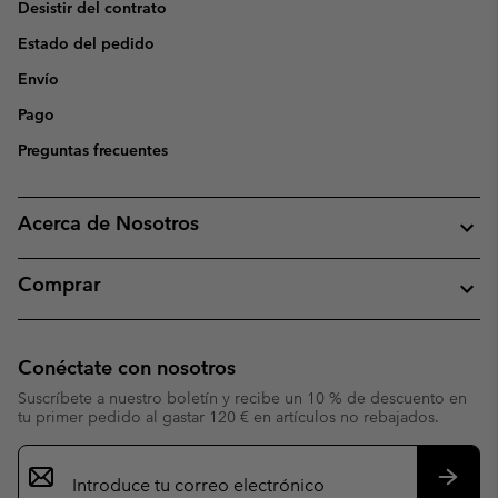
Desistir del contrato
Estado del pedido
Envío
Pago
Preguntas frecuentes
Acerca de Nosotros
Comprar
Conéctate con nosotros
Suscríbete a nuestro boletín y recibe un 10 % de descuento en
tu primer pedido al gastar 120 € en artículos no rebajados.
Suscripción
de