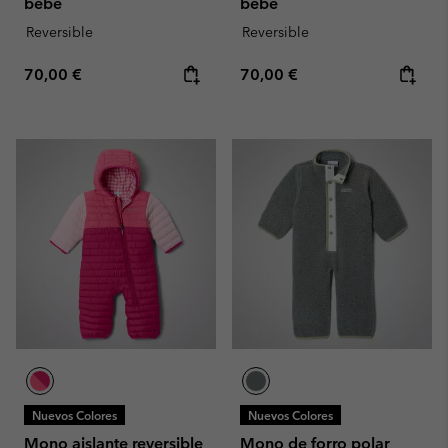
bebé
bebé
Reversible
Reversible
Regular price:
Regular price:
70,00 €
70,00 €
Nuevos Colores
Nuevos Colores
Mono aislante reversible
Mono de forro polar