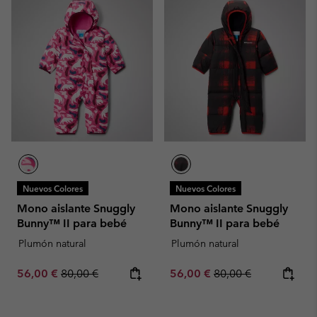
Nuevos Colores
Nuevos Colores
Mono aislante Snuggly
Mono aislante Snuggly
Bunny™ II para bebé
Bunny™ II para bebé
Plumón natural
Plumón natural
Sale price:
Regular price:
Sale price:
Regular price:
56,00 €
80,00 €
56,00 €
80,00 €