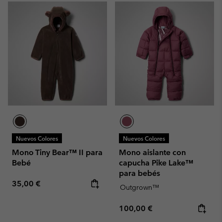
Nuevos Colores
Nuevos Colores
Mono Tiny Bear™ II para
Mono aislante con
Bebé
capucha Pike Lake™
para bebés
Regular price:
35,00 €
Outgrown™
Regular price:
100,00 €