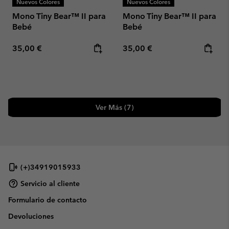
Nuevos Colores
Nuevos Colores
Mono Tiny Bear™ II para
Mono Tiny Bear™ II para
Bebé
Bebé
Regular price:
Regular price:
35,00 €
35,00 €
Ver Más (7)
(+)34919015933
Servicio al cliente
Formulario de contacto
Devoluciones