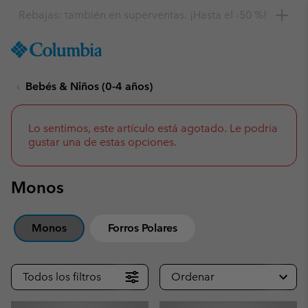
Consigue un 10 % de descuento
SKIP
Columbia
TO
Sportswear
CONTENT
Bebés & Niños (0-4 años)
SKIP
TO
MAIN
NAV
Lo sentimos, este artículo está agotado. Le podria
gustar una de estas opciones.
SKIP
TO
SEARCH
Monos
Monos
Forros Polares
Todos los filtros
Ordenar