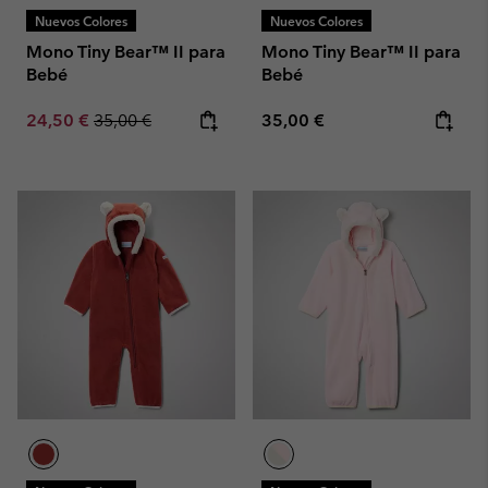
Nuevos Colores
Nuevos Colores
Mono Tiny Bear™ II para
Mono Tiny Bear™ II para
Bebé
Bebé
Sale price:
Regular price:
Regular price:
24,50 €
35,00 €
35,00 €