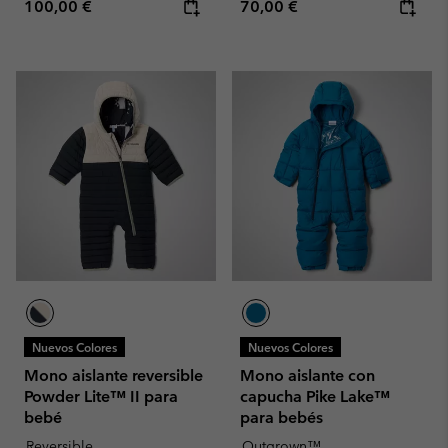
Regular price:
Regular price:
100,00 €
70,00 €
Nuevos Colores
Nuevos Colores
Mono aislante reversible
Mono aislante con
Powder Lite™ II para
capucha Pike Lake™
bebé
para bebés
Reversible
Outgrown™