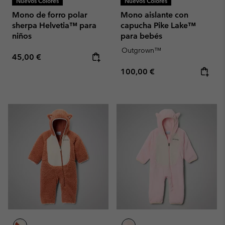
Nuevos Colores
Nuevos Colores
Mono de forro polar
Mono aislante con
sherpa Helvetia™ para
capucha Pike Lake™
niños
para bebés
Outgrown™
Regular price:
45,00 €
Regular price:
100,00 €