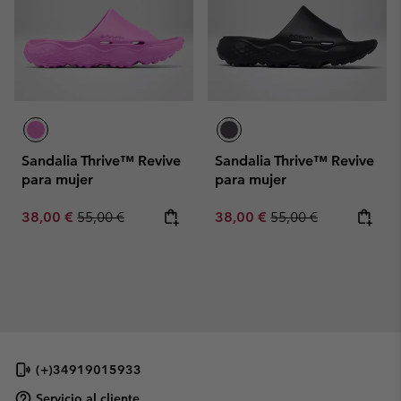
Sandalia Thrive™ Revive
Sandalia Thrive™ Revive
para mujer
para mujer
Sale price:
Regular price:
Sale price:
Regular price:
38,00 €
55,00 €
38,00 €
55,00 €
(+)34919015933
Servicio al cliente