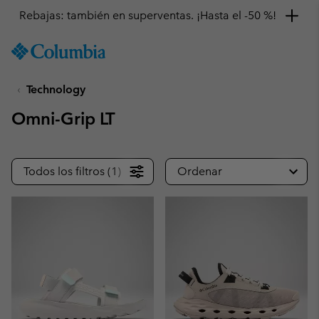
Rebajas: también en superventas. ¡Hasta el -50 %!
SKIP
Columbia
TO
Sportswear
CONTENT
Technology
SKIP
TO
Omni-Grip LT
MAIN
NAV
SKIP
Todos los filtros (1)
Ordenar
TO
SEARCH