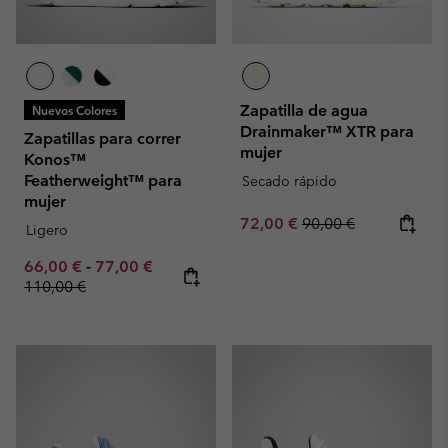
Zapatilla de agua
Nuevos Colores
Drainmaker™ XTR para
Zapatillas para correr
mujer
Konos™
Featherweight™ para
Secado rápido
mujer
Sale price:
Regular price:
72,00 €
90,00 €
Ligero
Minimum sale price:
Maximum sale price:
Regular price:
66,00 €
-
77,00 €
110,00 €