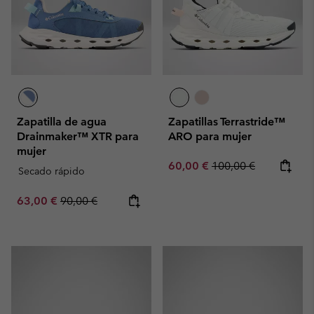
Zapatilla de agua
Zapatillas Terrastride™
Drainmaker™ XTR para
ARO para mujer
mujer
Sale price:
Regular price:
60,00 €
100,00 €
Secado rápido
Sale price:
Regular price:
63,00 €
90,00 €