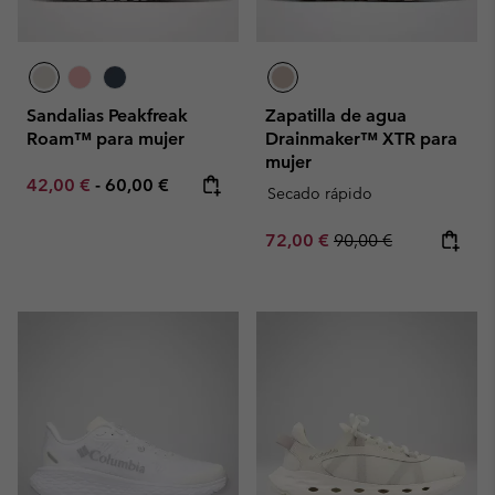
Sandalias Peakfreak
Zapatilla de agua
Roam™ para mujer
Drainmaker™ XTR para
mujer
Minimum sale price:
Maximum price:
42,00 €
-
60,00 €
Secado rápido
Sale price:
Regular price:
72,00 €
90,00 €