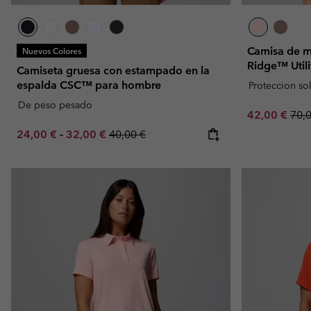
Camisa de ma
Nuevos Colores
Ridge™ Utili
Camiseta gruesa con estampado en la
espalda CSC™ para hombre
Proteccion so
De peso pesado
Sale price:
Regu
42,00 €
70,
Minimum sale price:
Maximum sale price:
Regular price:
24,00 €
-
32,00 €
40,00 €