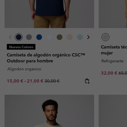
Camiseta téc
Nuevos Colores
mujer
Camiseta de algodón orgánico CSC™
Outdoor para hombre
Refrigerante
Algodon organico
Sale price:
Regu
32,00 €
65,
Minimum sale price:
Maximum sale price:
Regular price:
15,00 €
-
21,00 €
30,00 €