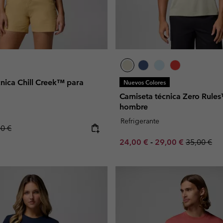
nica Chill Creek™ para
Nuevos Colores
Camiseta técnica Zero Rules
hombre
Refrigerante
lar price:
00 €
Minimum sale price:
Maximum sale pric
Regular pr
24,00 €
-
29,00 €
35,00 €