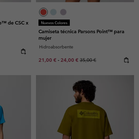
de™ de CSC x
Nuevos Colores
Camiseta técnica Parsons Point™ para
mujer
Hidroabsorbente
Minimum sale price:
Maximum sale price:
Regular price:
21,00 €
-
24,00 €
35,00 €