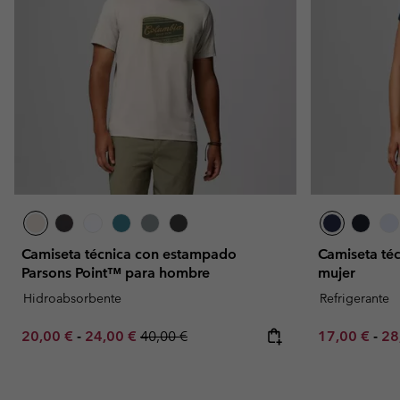
Camiseta técnica con estampado
Camiseta téc
Parsons Point™ para hombre
mujer
Hidroabsorbente
Refrigerante
Minimum sale price:
Maximum sale price:
Regular price:
Minimum sal
Ma
20,00 €
-
24,00 €
40,00 €
17,00 €
-
28