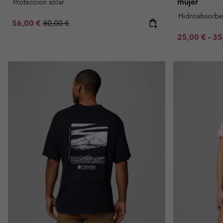
mujer
Proteccion solar
Hidroabsorbe
Sale price:
Regular price:
56,00 €
80,00 €
Minimum sal
Ma
25,00 €
-
35