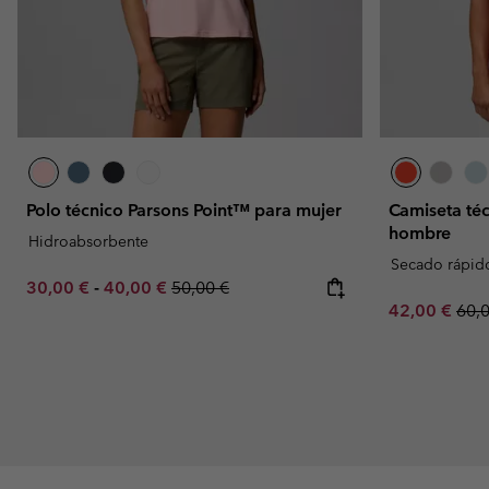
Polo técnico Parsons Point™ para mujer
Camiseta té
hombre
Hidroabsorbente
Secado rápid
Minimum sale price:
Maximum sale price:
Regular price:
30,00 €
-
40,00 €
50,00 €
Sale price:
Regu
42,00 €
60,