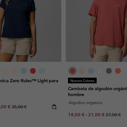
nica Zero Rules™ Light para
Nuevos Colores
Camiseta de algodón orgáni
hombre
Algodon organico
e price:
ximum sale price:
Regular price:
,00 €
35,00 €
Minimum sale price:
Maximum sale pric
Regular pr
18,00 €
-
21,00 €
27,00 €