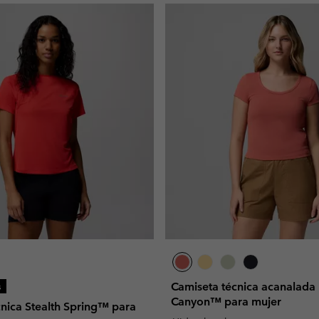
Camiseta técnica acanalada
s
Canyon™ para mujer
nica Stealth Spring™ para