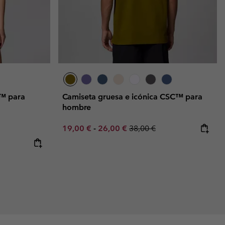
e™ para
Camiseta gruesa e icónica CSC™ para
hombre
Minimum sale price:
Maximum sale price:
Regular price:
19,00 €
-
26,00 €
38,00 €