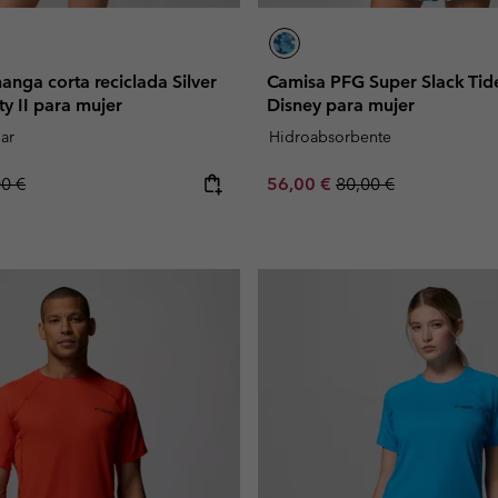
nga corta reciclada Silver
Camisa PFG Super Slack Ti
ty II para mujer
Disney para mujer
lar
Hidroabsorbente
lar price:
Sale price:
Regular price:
00 €
56,00 €
80,00 €