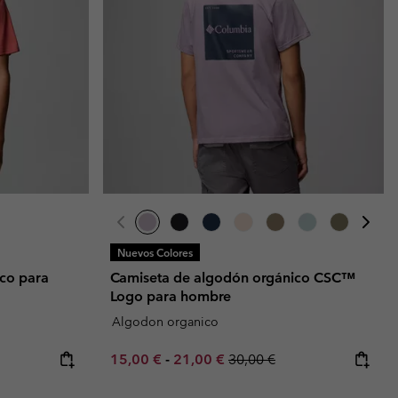
Nuevos Colores
co para
Camiseta de algodón orgánico CSC™
Logo para hombre
Algodon organico
e:
ice:
Minimum sale price:
Maximum sale price:
Regular price:
15,00 €
-
21,00 €
30,00 €