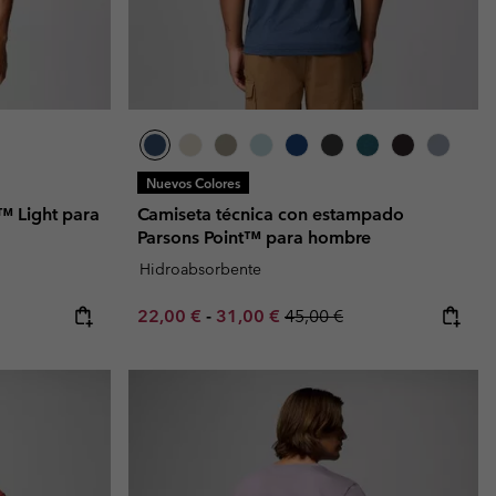
Nuevos Colores
™ Light para
Camiseta técnica con estampado
Parsons Point™ para hombre
Hidroabsorbente
e:
ice:
Minimum sale price:
Maximum sale price:
Regular price:
22,00 €
-
31,00 €
45,00 €