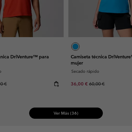
cnica DriVenture™ para
Camiseta técnica DriVentur
mujer
o
Secado rápido
lar price:
Sale price:
Regular price:
00 €
36,00 €
60,00 €
Ver Más (36)