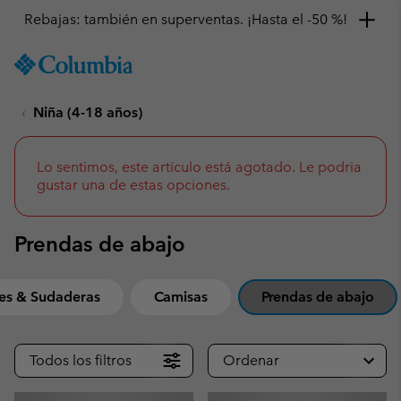
Consigue un 10 % de descuento
SKIP
Columbia
TO
Sportswear
CONTENT
Niña (4-18 años)
SKIP
TO
MAIN
NAV
Lo sentimos, este artículo está agotado. Le podria
gustar una de estas opciones.
SKIP
TO
SEARCH
Prendas de abajo
res & Sudaderas
Camisas
Prendas de abajo
Todos los filtros
Ordenar