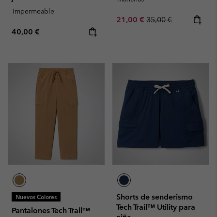
Impermeable
Sale price:
Regular price:
21,00 €
35,00 €
Regular price:
40,00 €
Shorts de senderismo
Nuevos Colores
Tech Trail™ Utility para
Pantalones Tech Trail™