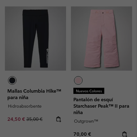
Mallas Columbia Hike™
Nuevos Colores
para niña
Pantalón de esquí
Starchaser Peak™ II para
Hidroabsorbente
niña
Sale price:
Regular price:
24,50 €
35,00 €
Outgrown™
Regular price:
70,00 €