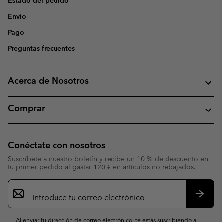
Estado del pedido
Envío
Pago
Preguntas frecuentes
Acerca de Nosotros
Comprar
Conéctate con nosotros
Suscríbete a nuestro boletín y recibe un 10 % de descuento en
tu primer pedido al gastar 120 € en artículos no rebajados.
Suscripción
de
correo
Suscri
electrónico
Al enviar tu dirección de correo electrónico, te estás suscribiendo a