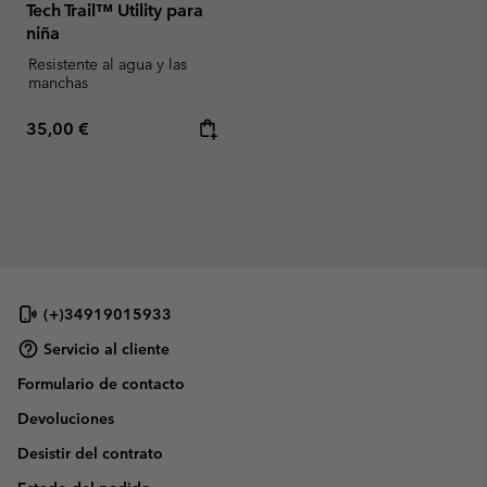
Tech Trail™ Utility para
niña
Resistente al agua y las
manchas
Regular price:
35,00 €
(+)34919015933
Servicio al cliente
Formulario de contacto
Devoluciones
Desistir del contrato