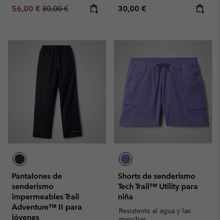
Sale price:
Regular price:
Regular price:
56,00 €
80,00 €
30,00 €
Pantalones de
Shorts de senderismo
senderismo
Tech Trail™ Utility para
impermeables Trail
niña
Adventure™ II para
Resistente al agua y las
jóvenes
manchas