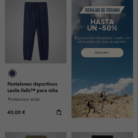
Summer Sale
HASTA
UN -50%
Superventas rebajados:
hazte con
ellos antes de que se agoten.
Descubrir
Pantalones deportivos
Leslie Falls™ para niña
Proteccion solar
Regular price:
40,00 €