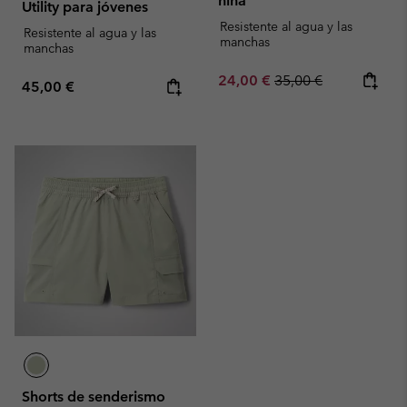
niña
Utility para jóvenes
Resistente al agua y las
Resistente al agua y las
manchas
manchas
Sale price:
Regular price:
24,00 €
35,00 €
Regular price:
45,00 €
Shorts de senderismo