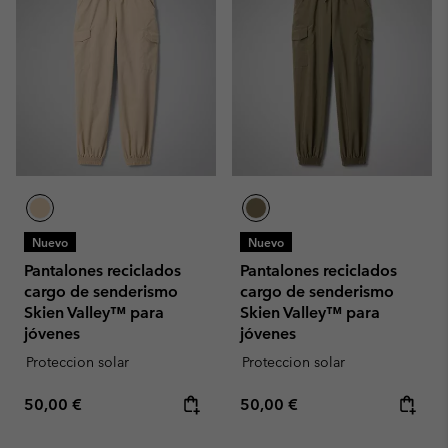
Nuevo
Nuevo
Pantalones reciclados
Pantalones reciclados
cargo de senderismo
cargo de senderismo
Skien Valley™ para
Skien Valley™ para
jóvenes
jóvenes
Proteccion solar
Proteccion solar
Regular price:
Regular price:
50,00 €
50,00 €