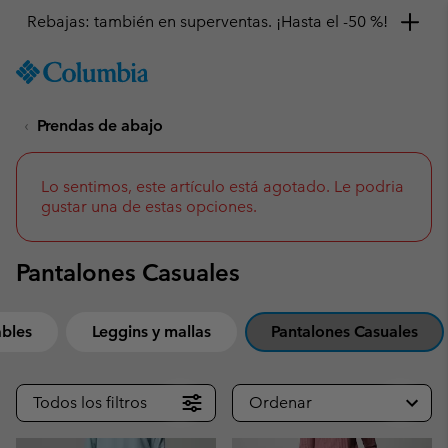
Rebajas: también en superventas. ¡Hasta el -50 %!
SKIP
Columbia
TO
Sportswear
CONTENT
Prendas de abajo
SKIP
TO
MAIN
NAV
Lo sentimos, este artículo está agotado. Le podria
gustar una de estas opciones.
SKIP
TO
SEARCH
Pantalones Casuales
bles
Leggins y mallas
Pantalones Casuales
Todos los filtros
Ordenar