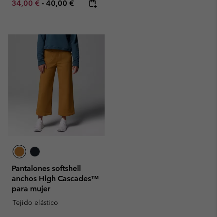
Minimum sale price:
Maximum price:
34,00 €
-
40,00 €
Pantalones softshell
anchos High Cascades™
para mujer
Tejido elástico