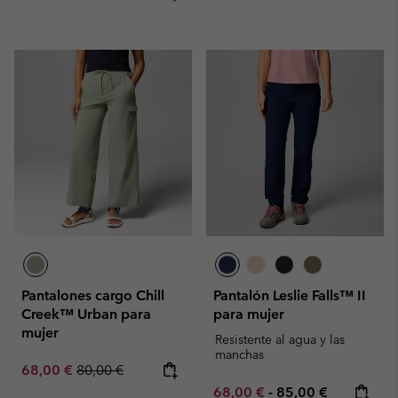
Pantalones cargo Chill
Pantalón Leslie Falls™ II
Creek™ Urban para
para mujer
mujer
Resistente al agua y las
manchas
Sale price:
Regular price:
68,00 €
80,00 €
Minimum sale price:
Maximum price:
68,00 €
-
85,00 €