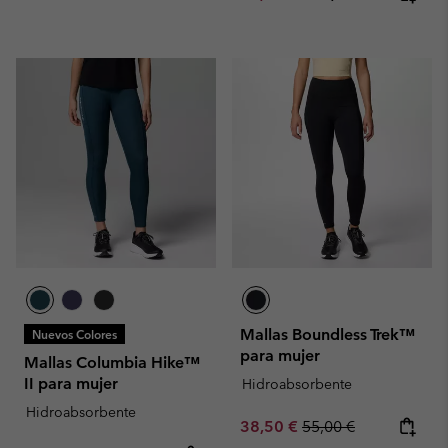
Mallas Boundless Trek™
Nuevos Colores
para mujer
Mallas Columbia Hike™
II para mujer
Hidroabsorbente
Hidroabsorbente
Sale price:
Regular price:
38,50 €
55,00 €