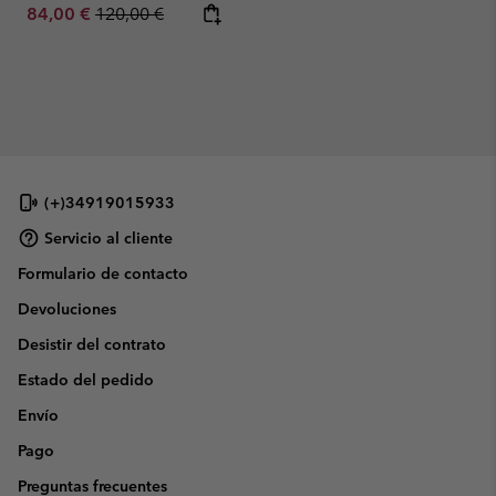
Sale price:
Regular price:
84,00 €
120,00 €
(+)34919015933
Servicio al cliente
Formulario de contacto
Devoluciones
Desistir del contrato
Estado del pedido
Envío
Pago
Preguntas frecuentes