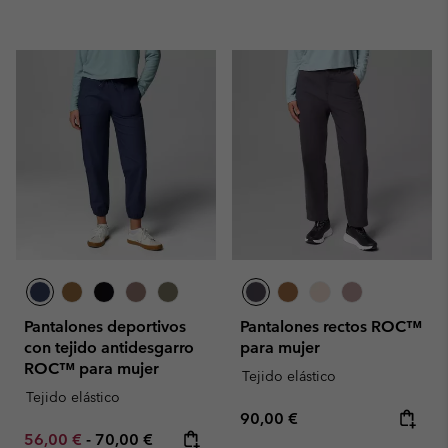
Pantalones deportivos
Pantalones rectos ROC™
con tejido antidesgarro
para mujer
ROC™ para mujer
Tejido elástico
Tejido elástico
Regular price:
90,00 €
Minimum sale price:
Maximum price:
56,00 €
-
70,00 €