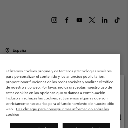
España
©
2026
Columbia Sportswear Spain S.L.U. Avenida del Doctor Arce, 14,
28002 Madrid, España. Todos los derechos reservados.
Utilizamos cookies propias y de terceros y tecnologías similares
Condiciones de uso
Terminos de Venta
Garantía
para personalizar el contenido y los anuncios publicitarios,
Política de Privacidad
proporcionar funciones de las redes sociales y analizar el tráfico
de nuestro sitio web. Por favor, indica si aceptas nuestro uso de
Términos y condiciones del programa de miembros
estas cookies en las opciones que te damos a continuación.
Selecciona tu país e idioma envío
Incluso si rechazas las cookies, activaremos algunas que son
Términos De Uso Del Contenido Generado Por Los Usuarios
Compras en línea disponibles
estrictamente necesarias para el funcionamiento de nuestro sitio
Impressum
Cookies
Public CBCR
web.
Haz clic aquí para conseguir más información sobre las
cookies
Comp
United States
en
Servicio al cliente: Lu. - Vi. de 9:00 a 13:00 y de 14:00 a 18:00
(+)34919015933
línea