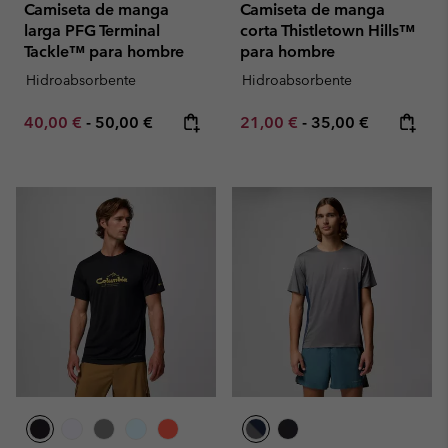
Camiseta de manga
Camiseta de manga
larga PFG Terminal
corta Thistletown Hills™
Tackle™ para hombre
para hombre
Hidroabsorbente
Hidroabsorbente
Minimum sale price:
Maximum price:
Minimum sale price:
Maximum price:
40,00 €
-
50,00 €
21,00 €
-
35,00 €