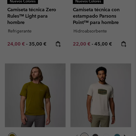
Nuevos Colores
Nuevos Colores
Camiseta técnica Zero
Camiseta técnica con
Rules™ Light para
estampado Parsons
hombre
Point™ para hombre
Refrigerante
Hidroabsorbente
Minimum sale price:
Maximum price:
Minimum sale price:
Maximum price:
24,00 €
-
35,00 €
22,00 €
-
45,00 €