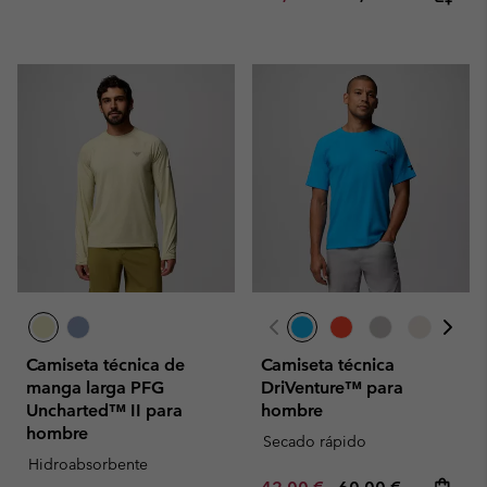
Camiseta técnica de
Camiseta técnica
manga larga PFG
DriVenture™ para
Uncharted™ II para
hombre
hombre
Secado rápido
Hidroabsorbente
Minimum sale price:
Maximum price: