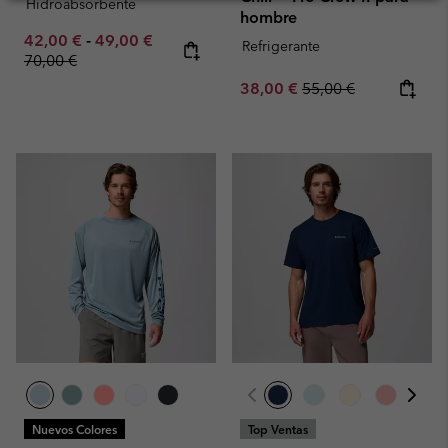
Hidroabsorbente
hombre
Minimum sale price:
Maximum sale price:
Regular price:
42,00 €
-
49,00 €
Refrigerante
70,00 €
Sale price:
Regular price:
38,00 €
55,00 €
Nuevos Colores
Top Ventas