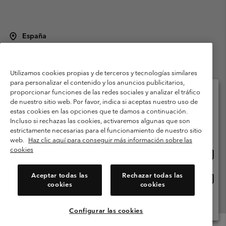
España
©
2026
Columbia Sportswear Spain S.L.U. Avenida del Doctor Arce, 14,
28002 Madrid, España. Todos los derechos reservados.
Utilizamos cookies propias y de terceros y tecnologías similares
Condiciones de uso
Terminos de Venta
Garantía
para personalizar el contenido y los anuncios publicitarios,
Política de Privacidad
proporcionar funciones de las redes sociales y analizar el tráfico
de nuestro sitio web. Por favor, indica si aceptas nuestro uso de
Términos y condiciones del programa de miembros
estas cookies en las opciones que te damos a continuación.
Selecciona tu país e idioma envío
Incluso si rechazas las cookies, activaremos algunas que son
Términos De Uso Del Contenido Generado Por Los Usuarios
Compras en línea disponibles
estrictamente necesarias para el funcionamiento de nuestro sitio
Impressum
Cookies
Public CBCR
web.
Haz clic aquí para conseguir más información sobre las
cookies
Comp
United States
en
Servicio al cliente: Lu. - Vi. de 9:00 a 13:00 y de 14:00 a 18:00
(+)34919015933
línea
Aceptar todas las
Rechazar todas las
Comp
España
dispon
cookies
cookies
en
línea
Ver Todos Los Países
dispon
Configurar las cookies