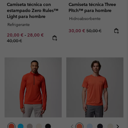
Camiseta técnica con
Camiseta técnica Three
estampado Zero Rules™
Pitch™ para hombre
Light para hombre
Hidroabsorbente
Refrigerante
Sale price:
Regular price:
30,00 €
50,00 €
Minimum sale price:
Maximum sale price:
Regular price:
20,00 €
-
28,00 €
40,00 €