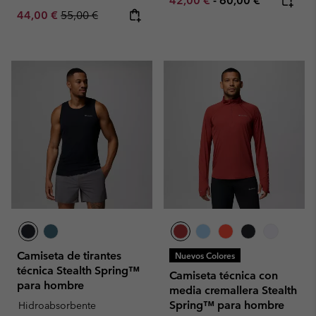
42,00 €
-
60,00 €
Sale price:
Regular price:
44,00 €
55,00 €
Camiseta de tirantes
Nuevos Colores
técnica Stealth Spring™
Camiseta técnica con
para hombre
media cremallera Stealth
Spring™ para hombre
Hidroabsorbente