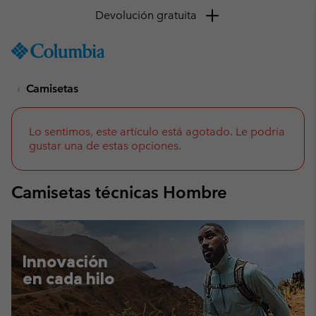
Devolución gratuita
SKIP
Columbia
TO
Sportswear
CONTENT
Camisetas
SKIP
TO
MAIN
NAV
Lo sentimos, este artículo está agotado. Le podria
gustar una de estas opciones.
SKIP
TO
SEARCH
Camisetas técnicas Hombre
Innovación
en cada hilo