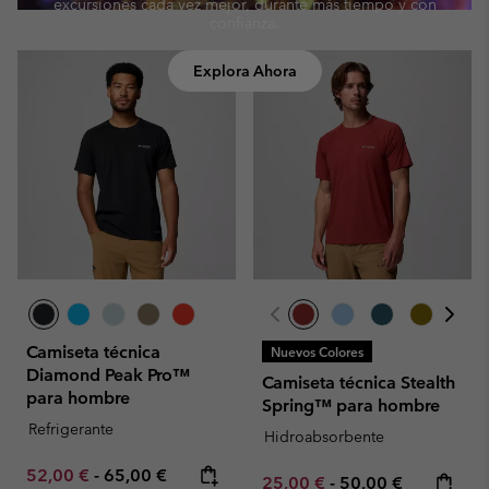
excursiones cada vez mejor, durante más tiempo y con
confianza.
Explora Ahora
Camiseta técnica
Nuevos Colores
Diamond Peak Pro™
Camiseta técnica Stealth
para hombre
Spring™ para hombre
Refrigerante
Hidroabsorbente
Minimum sale price:
Maximum price:
52,00 €
-
65,00 €
Minimum sale price:
Maximum price:
25,00 €
-
50,00 €