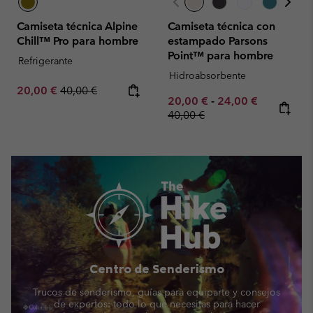
Camiseta técnica Alpine
Camiseta técnica con
Chill™ Pro para hombre
estampado Parsons
Point™ para hombre
Refrigerante
Hidroabsorbente
Sale price:
Regular price:
20,00 €
40,00 €
Minimum sale price:
Maximum sale pric
Regular pr
20,00 €
-
24,00 €
40,00 €
Centro de Senderismo
Trucos de senderismo, guías para equiparte y consejos
de expertos: todo lo que necesitas para hacer