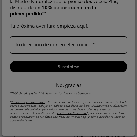
la Madre Naturaleza se lo piense dos veces. Plus,
Refrigerante
disfruta de un
10% de descuento en tu
Minimum sale price:
Maximum sale pric
Regular pr
42,00 €
-
48,00 €
primer pedido
**.
60,00 €
Sale price:
Regular price:
64,00 €
80,00 €
Tu próxima aventura empieza aquí.
Tu dirección de correo electrónico
Suscribirse
No, gracias
**Válido al gastar 120 € en artículos no rebajados.
*
Términos y condiciones
: Puedes cancelar tu suscripción en todo momento. Cada
correo electrónico incluye un enlace para darte de baja. Utilizaremos tu dirección
de correo electrónico para informarte de novedades, ofertas y eventos
promocionales. Consulta nuestra
Política de Privacidad
para saber más en detalle
cómo procesaremos tus datos con fines de 'marketing' y cómo puedes revocar tu
consentimiento.
Camiseta Chill Creek™
Camiseta técnica de
para hombre
manga larga Alpine
Chill™ Pro Crew II para