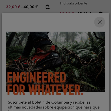
Hidroabsorbente
Minimum sale price:
Maximum price:
32,00 €
-
40,00 €
Minimum sale price:
Maximum price:
32,00 €
-
65,00 €
Camiseta técnica de
Camiseta técnica Chill
Suscríbete al boletín de Columbia y recibe las
manga larga Diamond
Creek™ para hombre
últimas novedades sobre equipación que hará que
Peak Pro™ para hombre
Refrigerante