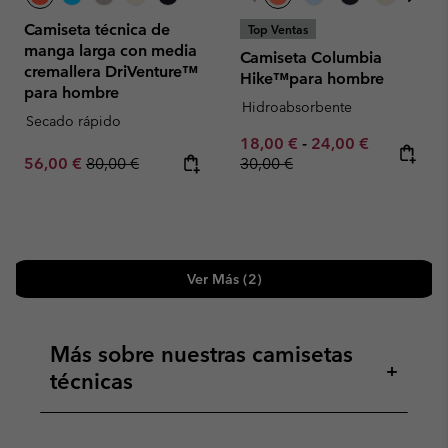
Camiseta técnica de
Top Ventas
manga larga con media
Camiseta Columbia
cremallera DriVenture™
Hike™para hombre
para hombre
Hidroabsorbente
Secado rápido
Minimum sale price:
Maximum sale pric
Regular pr
18,00 €
-
24,00 €
Sale price:
Regular price:
56,00 €
80,00 €
30,00 €
Ver Más (2)
Más sobre nuestras camisetas
+
técnicas