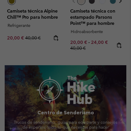
Camiseta técnica Alpine
Camiseta técnica con
Chill™ Pro para hombre
estampado Parsons
Point™ para hombre
Refrigerante
Hidroabsorbente
Sale price:
Regular price:
20,00 €
40,00 €
Minimum sale price:
Maximum sale pric
Regular pr
20,00 €
-
24,00 €
40,00 €
Centro de Senderismo
Trucos de senderismo, guías para equiparte y consejos
de expertos: todo lo que necesitas para hacer