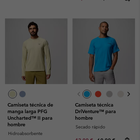
Camiseta técnica de
Camiseta técnica
manga larga PFG
DriVenture™ para
Uncharted™ II para
hombre
hombre
Secado rápido
Hidroabsorbente
Minimum sale price:
Maximum price: