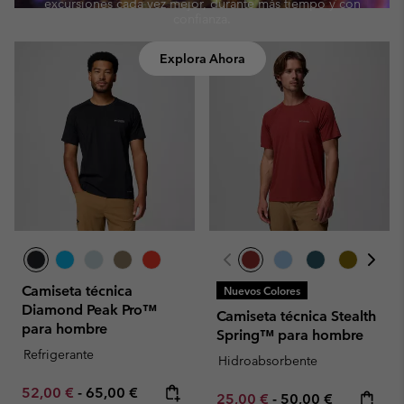
excursiones cada vez mejor, durante más tiempo y con
confianza.
Explora Ahora
Camiseta técnica
Nuevos Colores
Diamond Peak Pro™
Camiseta técnica Stealth
para hombre
Spring™ para hombre
Refrigerante
Hidroabsorbente
Minimum sale price:
Maximum price:
52,00 €
-
65,00 €
Minimum sale price:
Maximum price:
25,00 €
-
50,00 €