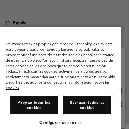
España
©
2026
Columbia Sportswear Spain S.L.U. Avenida del Doctor Arce, 14,
28002 Madrid, España. Todos los derechos reservados.
Utilizamos cookies propias y de terceros y tecnologías similares
Condiciones de uso
Terminos de Venta
Garantía
para personalizar el contenido y los anuncios publicitarios,
Política de Privacidad
proporcionar funciones de las redes sociales y analizar el tráfico
de nuestro sitio web. Por favor, indica si aceptas nuestro uso de
Términos y condiciones del programa de miembros
estas cookies en las opciones que te damos a continuación.
Selecciona tu país e idioma envío
Incluso si rechazas las cookies, activaremos algunas que son
Términos De Uso Del Contenido Generado Por Los Usuarios
Compras en línea disponibles
estrictamente necesarias para el funcionamiento de nuestro sitio
Impressum
Cookies
Public CBCR
web.
Haz clic aquí para conseguir más información sobre las
cookies
Comp
United States
en
Servicio al cliente: Lu. - Vi. de 9:00 a 13:00 y de 14:00 a 18:00
(+)34919015933
línea
Aceptar todas las
Rechazar todas las
Comp
España
dispon
cookies
cookies
en
línea
Ver Todos Los Países
dispon
Configurar las cookies