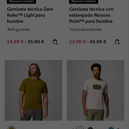
Nuevos Colores
Nuevos Colores
Camiseta técnica Zero
Camiseta técnica con
Rules™ Light para
estampado Parsons
hombre
Point™ para hombre
Refrigerante
Hidroabsorbente
Minimum sale price:
Maximum price:
Minimum sale price:
Maximum price:
24,00 €
-
35,00 €
22,00 €
-
45,00 €