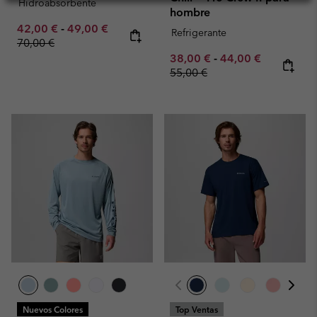
Hidroabsorbente
hombre
Minimum sale price:
Maximum sale price:
Regular price:
42,00 €
-
49,00 €
Refrigerante
70,00 €
Minimum sale price:
Maximum sale pric
Regular pr
38,00 €
-
44,00 €
55,00 €
Nuevos Colores
Top Ventas