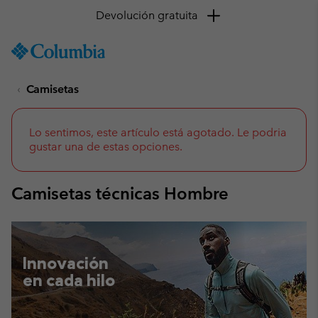
Devolución gratuita
SKIP
Columbia
TO
Sportswear
CONTENT
Camisetas
SKIP
TO
MAIN
NAV
Lo sentimos, este artículo está agotado. Le podria
gustar una de estas opciones.
SKIP
TO
SEARCH
Camisetas técnicas Hombre
Innovación
en cada hilo