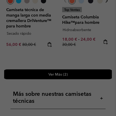
Camiseta técnica de
Top Ventas
manga larga con media
Camiseta Columbia
cremallera DriVenture™
Hike™para hombre
para hombre
Hidroabsorbente
Secado rápido
Minimum sale price:
Maximum sale pric
Regular pr
18,00 €
-
24,00 €
Sale price:
Regular price:
56,00 €
80,00 €
30,00 €
Ver Más (2)
Más sobre nuestras camisetas
+
técnicas