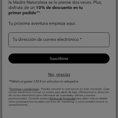
la Madre Naturaleza se lo piense dos veces. Plus,
Refrigerante
disfruta de un
10% de descuento en tu
Minimum sale price:
Maximum sale pric
Regular pr
42,00 €
-
48,00 €
primer pedido
**.
60,00 €
Sale price:
Regular price:
64,00 €
80,00 €
Tu próxima aventura empieza aquí.
Tu dirección de correo electrónico
Suscribirse
No, gracias
**Válido al gastar 120 € en artículos no rebajados.
*
Términos y condiciones
: Puedes cancelar tu suscripción en todo momento. Cada
correo electrónico incluye un enlace para darte de baja. Utilizaremos tu dirección
de correo electrónico para informarte de novedades, ofertas y eventos
promocionales. Consulta nuestra
Política de Privacidad
para saber más en detalle
cómo procesaremos tus datos con fines de 'marketing' y cómo puedes revocar tu
consentimiento.
Camiseta Chill Creek™
Camiseta técnica de
para hombre
manga larga Alpine
Chill™ Pro Crew II para