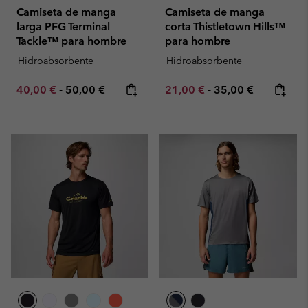
Camiseta de manga
Camiseta de manga
larga PFG Terminal
corta Thistletown Hills™
Tackle™ para hombre
para hombre
Hidroabsorbente
Hidroabsorbente
Minimum sale price:
Maximum price:
Minimum sale price:
Maximum price:
40,00 €
-
50,00 €
21,00 €
-
35,00 €