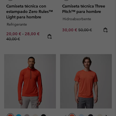
Camiseta técnica con
Camiseta técnica Three
estampado Zero Rules™
Pitch™ para hombre
Light para hombre
Hidroabsorbente
Refrigerante
Sale price:
Regular price:
30,00 €
50,00 €
Minimum sale price:
Maximum sale price:
Regular price:
20,00 €
-
28,00 €
40,00 €