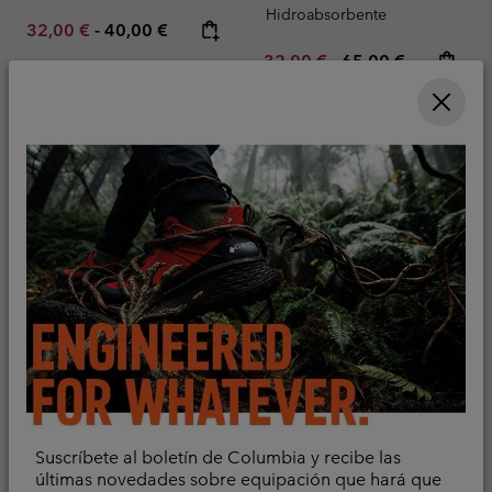
Hidroabsorbente
Minimum sale price:
Maximum price:
32,00 €
-
40,00 €
Minimum sale price:
Maximum price:
32,00 €
-
65,00 €
Camiseta técnica de
Camiseta técnica Chill
Suscríbete al boletín de Columbia y recibe las
manga larga Diamond
Creek™ para hombre
últimas novedades sobre equipación que hará que
Peak Pro™ para hombre
Refrigerante