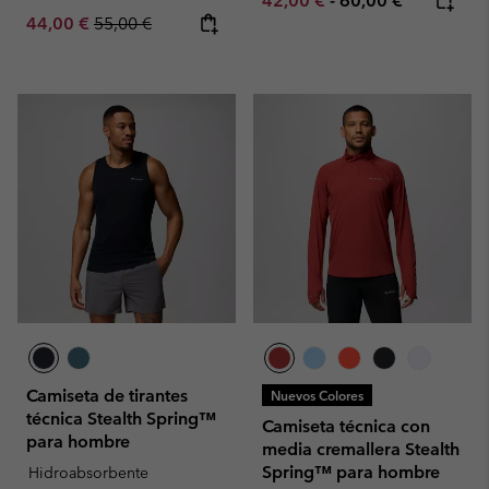
42,00 €
-
60,00 €
Sale price:
Regular price:
44,00 €
55,00 €
Camiseta de tirantes
Nuevos Colores
técnica Stealth Spring™
Camiseta técnica con
para hombre
media cremallera Stealth
Spring™ para hombre
Hidroabsorbente