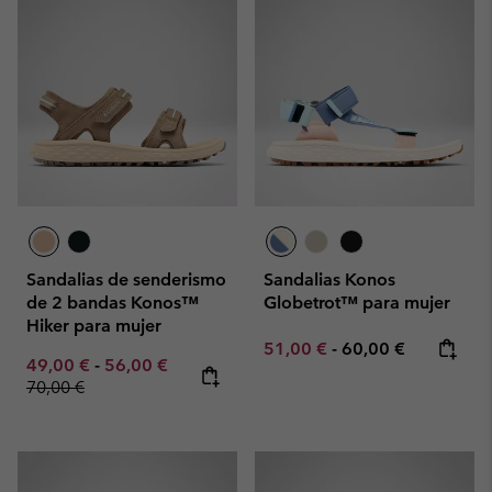
Sandalias de senderismo
Sandalias Konos
de 2 bandas Konos™
Globetrot™ para mujer
Hiker para mujer
Minimum sale price:
Maximum price:
51,00 €
-
60,00 €
Minimum sale price:
Maximum sale price:
Regular price:
49,00 €
-
56,00 €
70,00 €