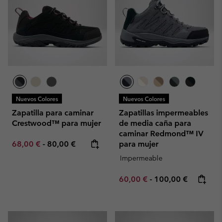
Nuevos Colores
Nuevos Colores
Zapatilla para caminar
Zapatillas impermeables
Crestwood™ para mujer
de media caña para
caminar Redmond™ IV
Minimum sale price:
Maximum price:
68,00 €
-
80,00 €
para mujer
Impermeable
Minimum sale price:
Maximum price:
60,00 €
-
100,00 €