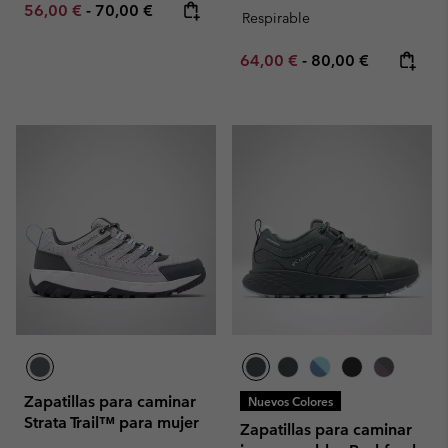
Minimum sale price:
Maximum price:
56,00 €
-
70,00 €
Respirable
Minimum sale price:
Maximum price:
64,00 €
-
80,00 €
Zapatillas para caminar
Nuevos Colores
Strata Trail™ para mujer
Zapatillas para caminar