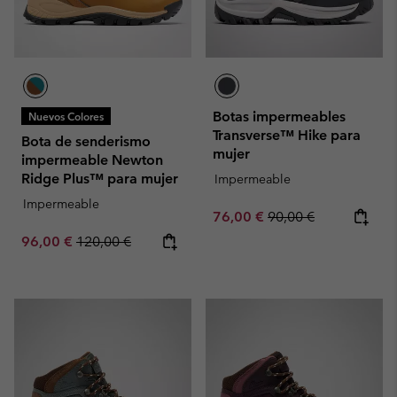
Botas impermeables
Nuevos Colores
Transverse™ Hike para
Bota de senderismo
mujer
impermeable Newton
Ridge Plus™ para mujer
Impermeable
Impermeable
Sale price:
Regular price:
76,00 €
90,00 €
Sale price:
Regular price:
96,00 €
120,00 €