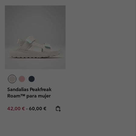
Sandalias Peakfreak
Roam™ para mujer
Minimum sale price:
Maximum price:
42,00 €
-
60,00 €