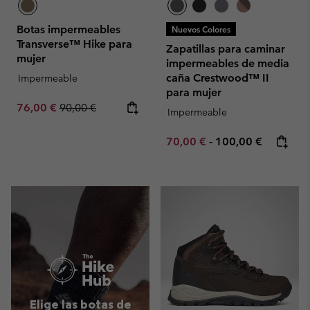
Botas impermeables
Nuevos Colores
Transverse™ Hike para
Zapatillas para caminar
mujer
impermeables de media
caña Crestwood™ II
Impermeable
para mujer
Sale price:
Regular price:
76,00 €
90,00 €
Impermeable
Minimum sale price:
Maximum price:
70,00 €
-
100,00 €
Elige las botas de