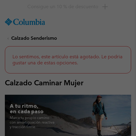
Consigue un 10 % de descuento
SKIP
Columbia
TO
Sportswear
CONTENT
Calzado Senderismo
SKIP
TO
MAIN
NAV
Lo sentimos, este artículo está agotado. Le podria
gustar una de estas opciones.
SKIP
TO
SEARCH
Calzado Caminar Mujer
A tu ritmo,
en cada paso
Marca tu propio camino
con amortiguación reactiva
y tracción firme.