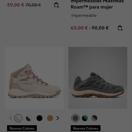
impermeables Peakfreak
Sale price:
Regular price:
59,00 €
70,00 €
Roam™ para mujer
Impermeable
Minimum sale price:
Maximum price:
63,00 €
-
90,00 €
Nuevos Colores
Nuevos Colores