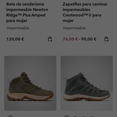
Bota de senderismo
Zapatillas para caminar
impermeable Newton
impermeables
Ridge™ Plus Amped
Crestwood™ II para
para mujer
mujer
Impermeable
Impermeable
Regular price:
Minimum sale price:
Maximum price:
120,00 €
76,00 €
-
90,00 €