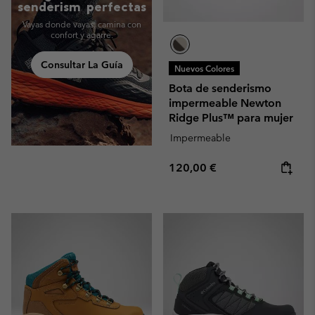
senderism perfectas
Vayas donde vayas, camina con
confort y agarre.
Consultar La Guía
Nuevos Colores
Bota de senderismo
impermeable Newton
Ridge Plus™ para mujer
Impermeable
Regular price:
120,00 €