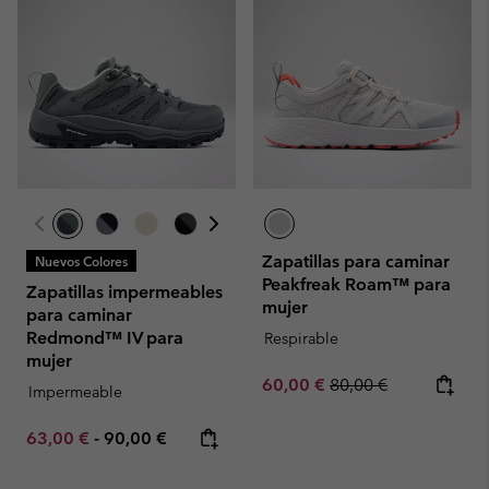
Zapatillas para caminar
Nuevos Colores
Peakfreak Roam™ para
Zapatillas impermeables
mujer
para caminar
Redmond™ IV para
Respirable
mujer
Sale price:
Regular price:
60,00 €
80,00 €
Impermeable
Minimum sale price:
Maximum price:
63,00 €
-
90,00 €