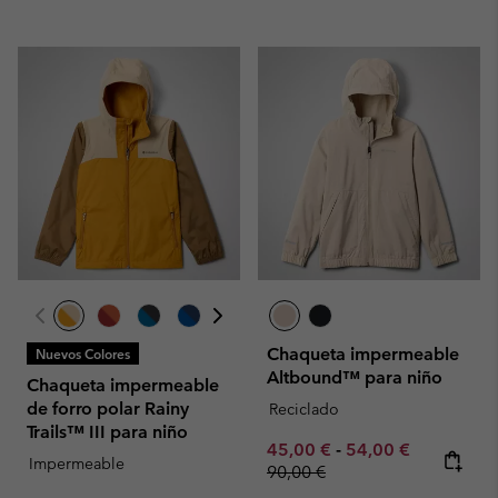
Chaqueta impermeable
Nuevos Colores
Altbound™ para niño
Chaqueta impermeable
de forro polar Rainy
Reciclado
Trails™ III para niño
Minimum sale price:
Maximum sale pric
Regular pr
45,00 €
-
54,00 €
Impermeable
90,00 €