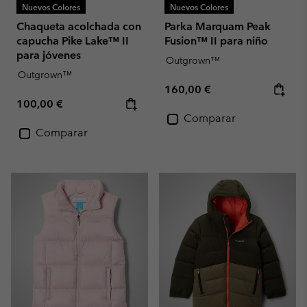
Nuevos Colores
Nuevos Colores
Chaqueta acolchada con
Parka Marquam Peak
capucha Pike Lake™ II
Fusion™ II para niño
para jóvenes
Outgrown™
Outgrown™
Regular price:
160,00 €
Regular price:
100,00 €
Comparar
Comparar