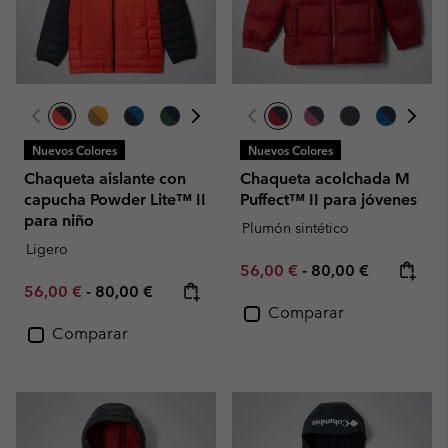
Nuevos Colores
Nuevos Colores
Chaqueta aislante con
Chaqueta acolchada M
capucha Powder Lite™ II
Puffect™ II para jóvenes
para niño
Plumón sintético
Ligero
Minimum sale price:
Maximum price:
56,00 €
-
80,00 €
Minimum sale price:
Maximum price:
56,00 €
-
80,00 €
Comparar
Comparar