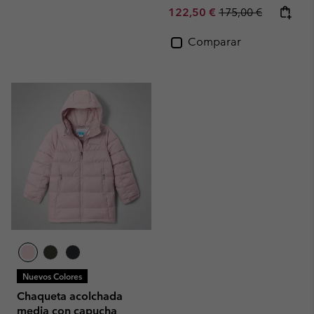
Sale price:
Regular price:
122,50 €
175,00 €
Comparar
Nuevos Colores
Chaqueta acolchada
media con capucha