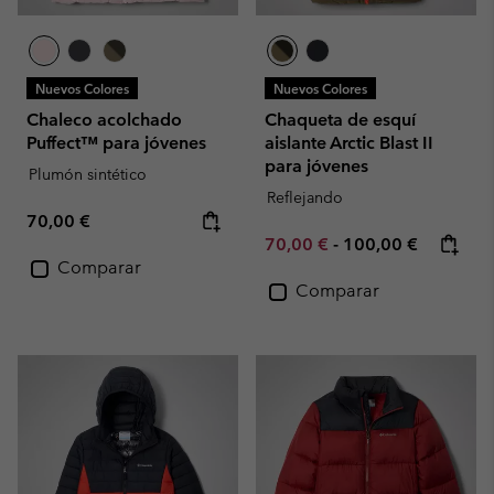
Nuevos Colores
Nuevos Colores
Chaleco acolchado
Chaqueta de esquí
Puffect™ para jóvenes
aislante Arctic Blast II
para jóvenes
Plumón sintético
Reflejando
Regular price:
70,00 €
Minimum sale price:
Maximum price:
70,00 €
-
100,00 €
Comparar
Comparar