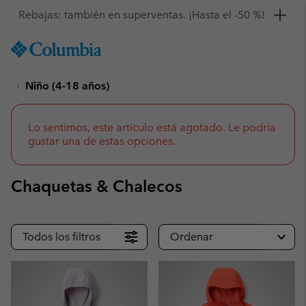
Consigue un 10 % de descuento
SKIP
Columbia
TO
Sportswear
CONTENT
Niño (4-18 años)
SKIP
TO
MAIN
NAV
Lo sentimos, este artículo está agotado. Le podria
gustar una de estas opciones.
SKIP
TO
SEARCH
Chaquetas & Chalecos
Todos los filtros
Ordenar