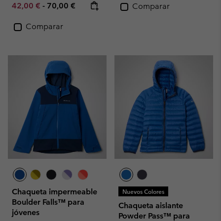
Minimum sale price:
Maximum price:
42,00 €
-
70,00 €
Comparar
Comparar
Chaqueta impermeable
Nuevos Colores
Boulder Falls™ para
Chaqueta aislante
jóvenes
Powder Pass™ para