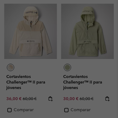
Cortavientos
Cortavientos
Challenger™ II para
Challenger™ II para
jóvenes
jóvenes
Sale price:
Regular price:
Sale price:
Regular price:
36,00 €
60,00 €
30,00 €
60,00 €
Comparar
Comparar