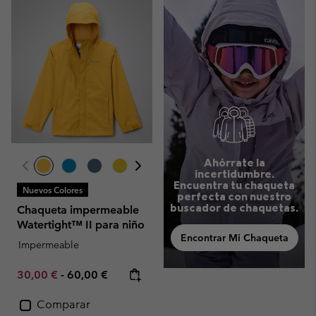
Ahórrate la
incertidumbre.
Encuentra tu chaqueta
Nuevos Colores
perfecta con nuestro
buscador de chaquetas.
Chaqueta impermeable
Watertight™ II para niño
Encontrar Mi Chaqueta
Impermeable
Minimum sale price:
Maximum price:
30,00 €
-
60,00 €
Comparar