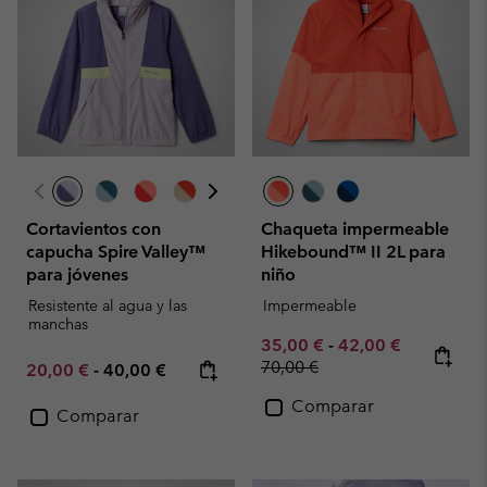
Cortavientos con
Chaqueta impermeable
capucha Spire Valley™
Hikebound™ II 2L para
para jóvenes
niño
Resistente al agua y las
Impermeable
manchas
Minimum sale price:
Maximum sale pric
Regular pr
35,00 €
-
42,00 €
70,00 €
Minimum sale price:
Maximum price:
20,00 €
-
40,00 €
Comparar
Comparar