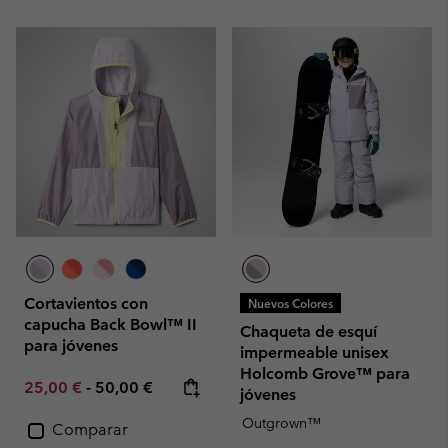
Cortavientos con
Nuevos Colores
capucha Back Bowl™ II
Chaqueta de esquí
para jóvenes
impermeable unisex
Holcomb Grove™ para
Minimum sale price:
Maximum price:
25,00 €
-
50,00 €
jóvenes
Outgrown™
Comparar