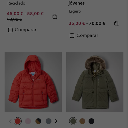
jóvenes
Reciclado
Ligero
Minimum sale price:
Maximum sale price:
Regular price:
45,00 €
-
58,00 €
90,00 €
Minimum sale price:
Maximum price:
35,00 €
-
70,00 €
Comparar
Comparar