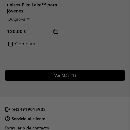
unisex Pike Lake™ para
jóvenes
Outgrown™
Regular price:
120,00 €
Comparar
Ver Más (1)
(+)34919015933
Servicio al cliente
Formulario de contacto