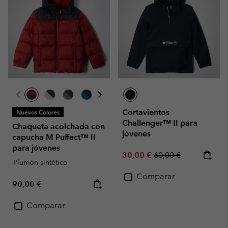
Cortavientos
Nuevos Colores
Challenger™ II para
Chaqueta acolchada con
jóvenes
capucha M Puffect™ II
para jóvenes
Sale price:
Regular price:
30,00 €
60,00 €
Plumón sintético
Comparar
Regular price:
90,00 €
Comparar