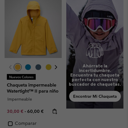
Ahórrate la
incertidumbre.
Encuentra tu chaqueta
Nuevos Colores
perfecta con nuestro
buscador de chaquetas.
Chaqueta impermeable
Watertight™ II para niño
Encontrar Mi Chaqueta
Impermeable
Minimum sale price:
Maximum price:
30,00 €
-
60,00 €
Comparar