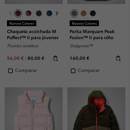
Nuevos Colores
Nuevos Colores
Chaqueta acolchada M
Parka Marquam Peak
Puffect™ II para jóvenes
Fusion™ II para niño
Plumón sintético
Outgrown™
Minimum sale price:
Maximum price:
Regular price:
56,00 €
-
80,00 €
160,00 €
Comparar
Comparar