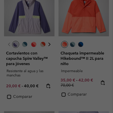
Cortavientos con
Chaqueta impermeable
capucha Spire Valley™
Hikebound™ II 2L para
para jóvenes
niño
Resistente al agua y las
Impermeable
manchas
Minimum sale price:
Maximum sale pric
Regular pr
35,00 €
-
42,00 €
70,00 €
Minimum sale price:
Maximum price:
20,00 €
-
40,00 €
Comparar
Comparar