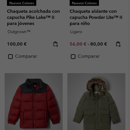
Nuevos Colores
Nuevos Colores
Chaqueta acolchada con
Chaqueta aislante con
capucha Pike Lake™ II
capucha Powder Lite™ II
para jóvenes
para niño
Outgrown™
Ligero
Regular price:
Minimum sale price:
Maximum price:
100,00 €
56,00 €
-
80,00 €
Comparar
Comparar