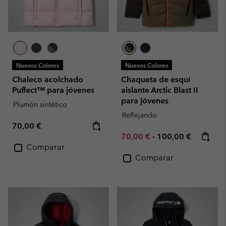
Nuevos Colores
Nuevos Colores
Chaleco acolchado
Chaqueta de esquí
Puffect™ para jóvenes
aislante Arctic Blast II
para jóvenes
Plumón sintético
Reflejando
Regular price:
70,00 €
Minimum sale price:
Maximum price:
70,00 €
-
100,00 €
Comparar
Comparar