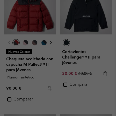
Cortavientos
Nuevos Colores
Challenger™ II para
Chaqueta acolchada con
jóvenes
capucha M Puffect™ II
para jóvenes
Sale price:
Regular price:
30,00 €
60,00 €
Plumón sintético
Comparar
Regular price:
90,00 €
Comparar