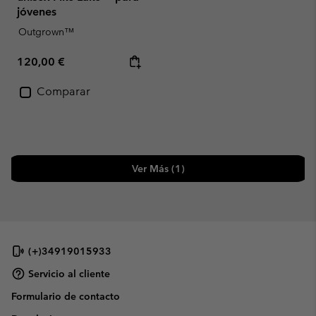
jóvenes
Outgrown™
Regular price:
120,00 €
Comparar
Ver Más (1)
(+)34919015933
Servicio al cliente
Formulario de contacto