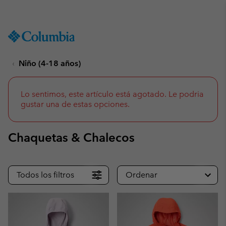
Consigue un 10 % de descuento
SKIP
Columbia
TO
Sportswear
CONTENT
Niño (4-18 años)
SKIP
TO
MAIN
NAV
Lo sentimos, este artículo está agotado. Le podria
gustar una de estas opciones.
SKIP
TO
SEARCH
Chaquetas & Chalecos
Todos los filtros
Ordenar