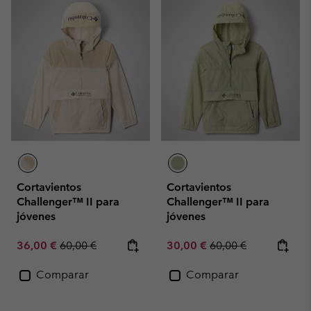
Cortavientos
Cortavientos
Challenger™ II para
Challenger™ II para
jóvenes
jóvenes
Sale price:
Regular price:
Sale price:
Regular price:
36,00 €
60,00 €
30,00 €
60,00 €
Comparar
Comparar