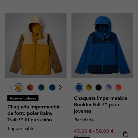
Chaqueta impermeable
Nuevos Colores
Boulder Falls™ para
Chaqueta impermeable
jóvenes
de forro polar Rainy
Trails™ III para niño
Reciclado
Impermeable
Minimum sale price:
Maximum sale pric
Regular pr
45,00 €
-
58,00 €
90,00 €