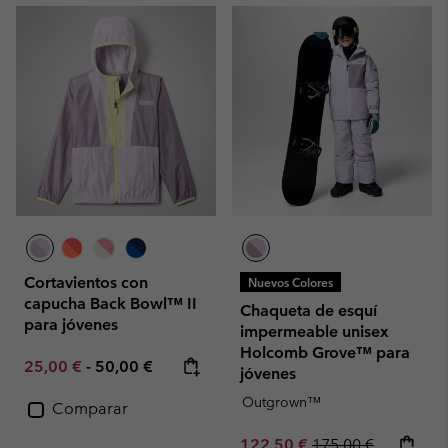
Cortavientos con
Nuevos Colores
capucha Back Bowl™ II
Chaqueta de esquí
para jóvenes
impermeable unisex
Holcomb Grove™ para
Minimum sale price:
Maximum price:
25,00 €
-
50,00 €
jóvenes
Outgrown™
Comparar
Sale price:
Regular price:
122,50 €
175,00 €