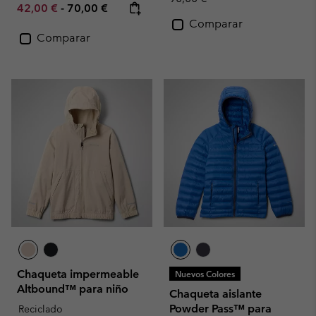
Minimum sale price:
Maximum price:
42,00 €
-
70,00 €
Comparar
Comparar
Chaqueta impermeable
Nuevos Colores
Altbound™ para niño
Chaqueta aislante
Powder Pass™ para
Reciclado