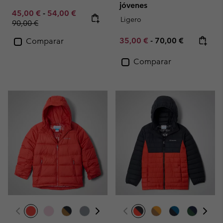
jóvenes
Minimum sale price:
Maximum sale price:
Regular price:
45,00 €
-
54,00 €
Ligero
90,00 €
Minimum sale price:
Maximum price:
35,00 €
-
70,00 €
Comparar
Comparar