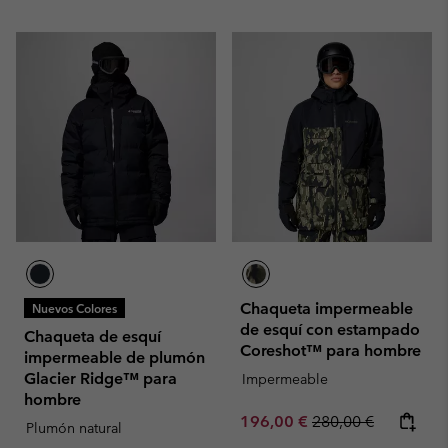
Chaqueta impermeable
Nuevos Colores
de esquí con estampado
Chaqueta de esquí
Coreshot™ para hombre
impermeable de plumón
Glacier Ridge™ para
Impermeable
hombre
Sale price:
Regular price:
196,00 €
280,00 €
Plumón natural