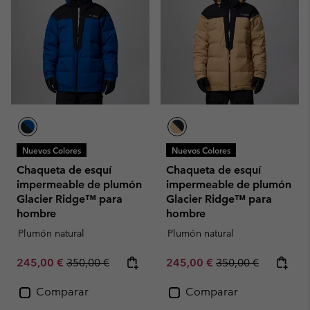
Nuevos Colores
Nuevos Colores
Chaqueta de esquí
Chaqueta de esquí
impermeable de plumón
impermeable de plumón
Glacier Ridge™ para
Glacier Ridge™ para
hombre
hombre
Plumón natural
Plumón natural
Sale price:
Regular price:
Sale price:
Regular price:
245,00 €
350,00 €
245,00 €
350,00 €
Comparar
Comparar