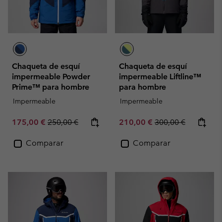
Chaqueta de esquí
Chaqueta de esquí
impermeable Powder
impermeable Liftline™
Prime™ para hombre
para hombre
Impermeable
Impermeable
Sale price:
Regular price:
Sale price:
Regular price:
175,00 €
250,00 €
210,00 €
300,00 €
Comparar
Comparar