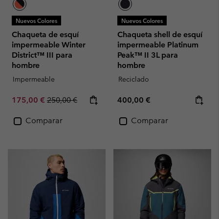
Nuevos Colores
Nuevos Colores
Chaqueta de esquí
Chaqueta shell de esquí
impermeable Winter
impermeable Platinum
District™ III para
Peak™ II 3L para
hombre
hombre
Impermeable
Reciclado
Sale price:
Regular price:
Regular price:
175,00 €
250,00 €
400,00 €
Comparar
Comparar