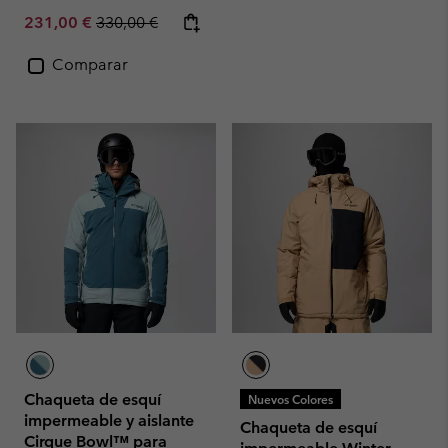
Sale price:
Regular price:
231,00 €
330,00 €
Comparar
Chaqueta de esquí
Nuevos Colores
impermeable y aislante
Chaqueta de esquí
Cirque Bowl™ para