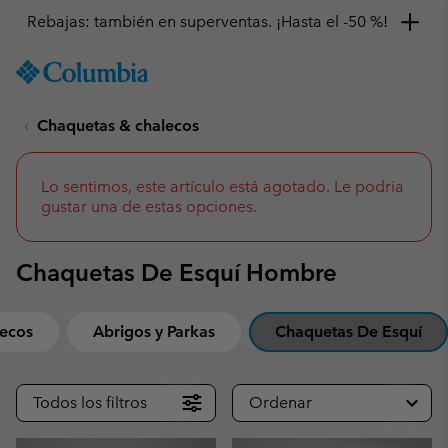
Consigue un 10 % de descuento
SKIP
Columbia
TO
Sportswear
CONTENT
Chaquetas & chalecos
SKIP
TO
MAIN
NAV
Lo sentimos, este artículo está agotado. Le podria
gustar una de estas opciones.
SKIP
TO
SEARCH
Chaquetas De Esquí Hombre
ecos
Abrigos y Parkas
Chaquetas De Esquí
Todos los filtros
Ordenar