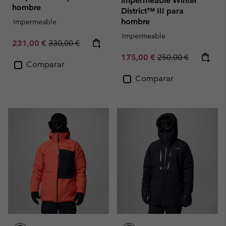
impermeable Winter
hombre
District™ III para
hombre
Impermeable
Impermeable
Sale price:
Regular price:
231,00 €
330,00 €
Sale price:
Regular price:
175,00 €
250,00 €
Comparar
Comparar