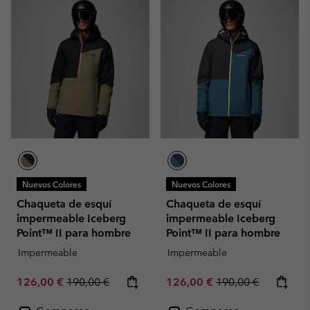
Nuevos Colores
Nuevos Colores
Chaqueta de esquí
Chaqueta de esquí
impermeable Iceberg
impermeable Iceberg
Point™ II para hombre
Point™ II para hombre
Impermeable
Impermeable
Sale price:
Regular price:
Sale price:
Regular price:
126,00 €
190,00 €
126,00 €
190,00 €