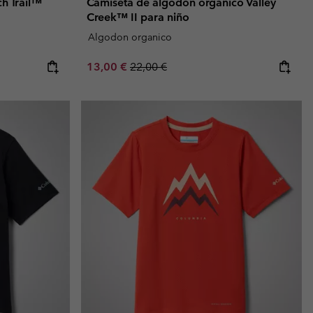
h Trail™
Camiseta de algodón orgánico Valley
Creek™ II para niño
Algodon organico
Sale price:
Regular price:
13,00 €
22,00 €