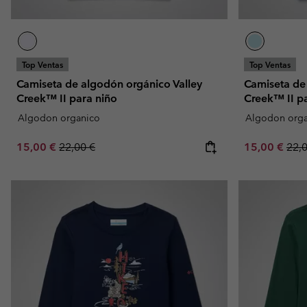
Top Ventas
Top Ventas
Camiseta de algodón orgánico Valley
Camiseta de
Creek™ II para niño
Creek™ II p
Algodon organico
Algodon orga
Sale price:
Regular price:
Sale price:
Regu
15,00 €
22,00 €
15,00 €
22,