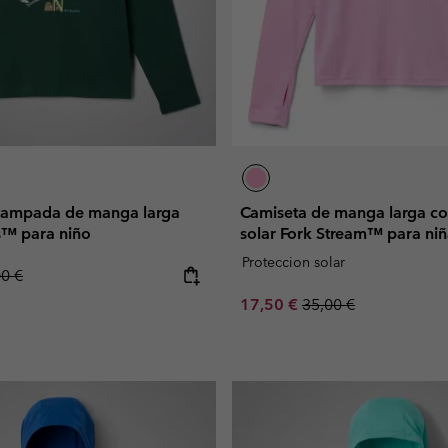
tampada de manga larga
Camiseta de manga larga co
™ para niño
solar Fork Stream™ para ni
Proteccion solar
lar price:
00 €
Sale price:
Regular price:
17,50 €
35,00 €