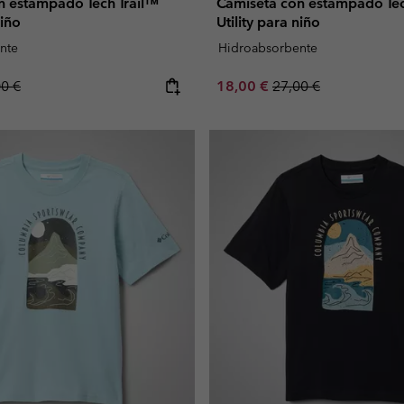
n estampado Tech Trail™
Camiseta con estampado Tec
niño
Utility para niño
nte
Hidroabsorbente
lar price:
Sale price:
Regular price:
00 €
18,00 €
27,00 €