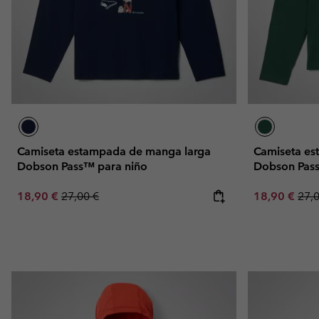
Camiseta estampada de manga larga
Camiseta es
Dobson Pass™ para niño
Dobson Pass
Sale price:
Regular price:
Sale price:
Regu
18,90 €
27,00 €
18,90 €
27,