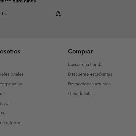
der™ para niños
lar price:
00 €
osotros
Comprar
Buscar una tienda
ofesionales
Descuento estudiantes
corporativa
Promociones actuales
ia
Guía de tallas
tivo
nsa
o conforme