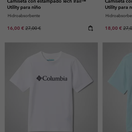
Camiseta con estampado Tech Trail™
Camiseta co
Utility para niño
Utility para 
Hidroabsorbente
Hidroabsorbe
Sale price:
Regular price:
Sale price:
Regu
16,00 €
27,00 €
18,00 €
27,