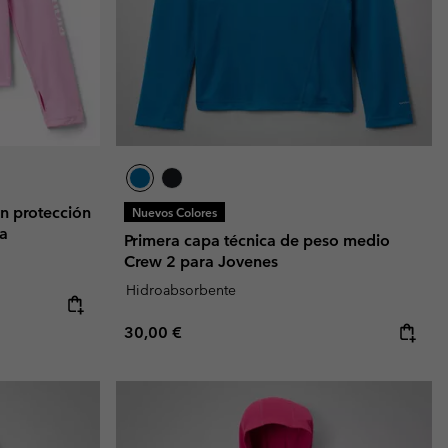
n protección
Nuevos Colores
ña
Primera capa técnica de peso medio
Crew 2 para Jovenes
Hidroabsorbente
Regular price:
30,00 €