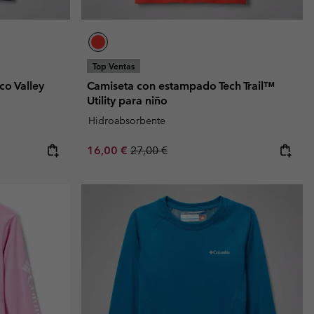
Top Ventas
co Valley
Camiseta con estampado Tech Trail™
Utility para niño
Hidroabsorbente
Sale price:
Regular price:
16,00 €
27,00 €