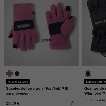
Nuevos Colores
Nuevos Colore
Guantes de forro polar Fast Trek™ III
Guantes de 
para jóvenes
Whirlibird™ 
Impermeable
Regular price:
25,00 €