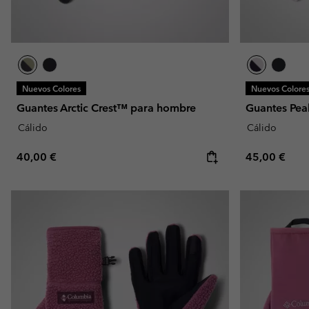
Nuevos Colores
Nuevos Colore
Guantes Arctic Crest™ para hombre
Guantes Pea
Cálido
Cálido
Regular price:
Regular pric
40,00 €
45,00 €