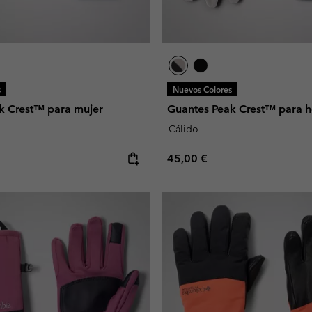
s
Nuevos Colores
k Crest™ para mujer
Guantes Peak Crest™ para 
Cálido
e:
Regular price:
45,00 €