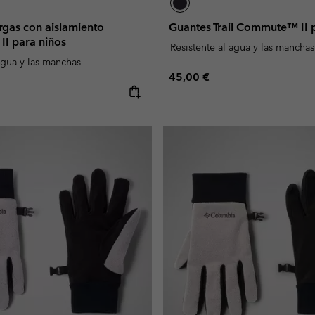
rgas con aislamiento
Guantes Trail Commute™ II 
I para niños
Resistente al agua y las manchas
agua y las manchas
Regular price:
45,00 €
e: