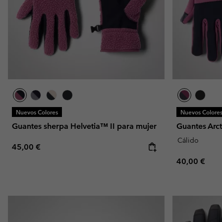
Nuevos Colores
Nuevos Colore
Guantes sherpa Helvetia™ II para mujer
Guantes Arct
Cálido
Regular price:
45,00 €
Regular pric
40,00 €