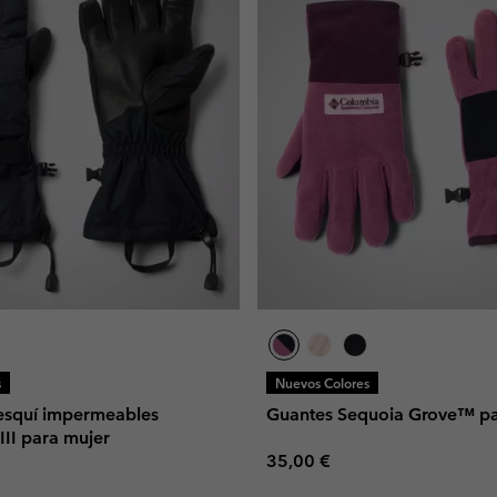
s
Nuevos Colores
esquí impermeables
Guantes Sequoia Grove™ pa
III para mujer
Regular price:
35,00 €