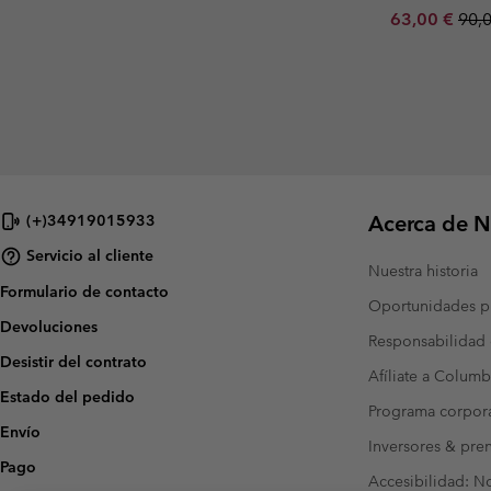
Sale price:
Regu
63,00 €
90,
Acerca de N
(+)34919015933
Servicio al cliente
Nuestra historia
Formulario de contacto
Oportunidades pr
Devoluciones
Responsabilidad 
Desistir del contrato
Afíliate a Columb
Estado del pedido
Programa corpora
Envío
Inversores & pre
Pago
Accesibilidad: N