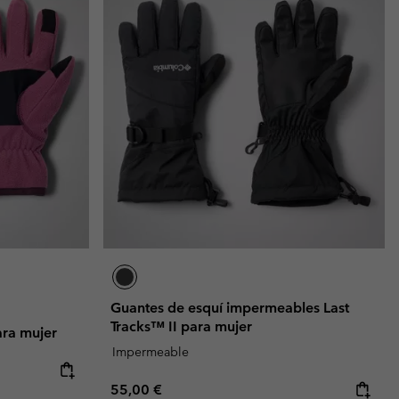
Guantes de esquí impermeables Last
Tracks™ II para mujer
ra mujer
Impermeable
Regular price:
55,00 €