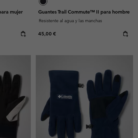
para mujer
Guantes Trail Commute™ II para hombre
Resistente al agua y las manchas
Regular price:
45,00 €