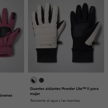
Invierno & de Esquí
Invierno & de Esquí
Guía De Artícolos Impermeables
Guía De Artícolos Impermeables
as grandes
 para mujer
s para hombre
Guantes aislantes Powder Lite™ II para
mujer
jóvenes
Resistente al agua y las manchas