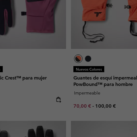
s
Nuevos Colores
ic Crest™ para mujer
Guantes de esquí impermea
PowBound™ para hombre
Impermeable
e:
Minimum sale price:
Maximum price:
70,00 €
-
100,00 €