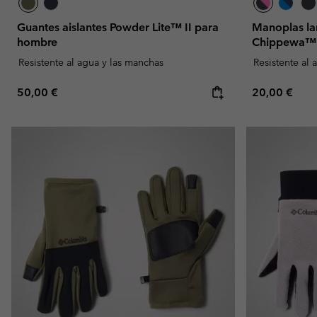
Guantes aislantes Powder Lite™ II para
Manoplas la
hombre
Chippewa™ I
Resistente al agua y las manchas
Resistente al 
Regular price:
Regular pric
50,00 €
20,00 €