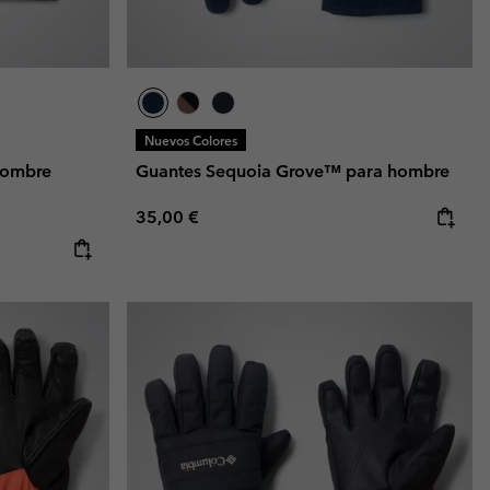
Nuevos Colores
hombre
Guantes Sequoia Grove™ para hombre
Regular price:
35,00 €