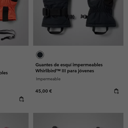
Guantes de esquí impermeables
Whirlibird™ III para jóvenes
bles
Impermeable
Regular price:
45,00 €