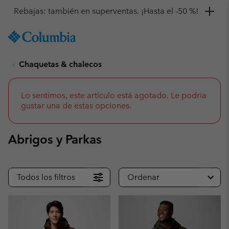
Consigue un 10 % de descuento
SKIP
Columbia
TO
Sportswear
CONTENT
Chaquetas & chalecos
SKIP
TO
MAIN
NAV
Lo sentimos, este artículo está agotado. Le podria
gustar una de estas opciones.
SKIP
TO
SEARCH
Abrigos y Parkas
Todos los filtros
Ordenar