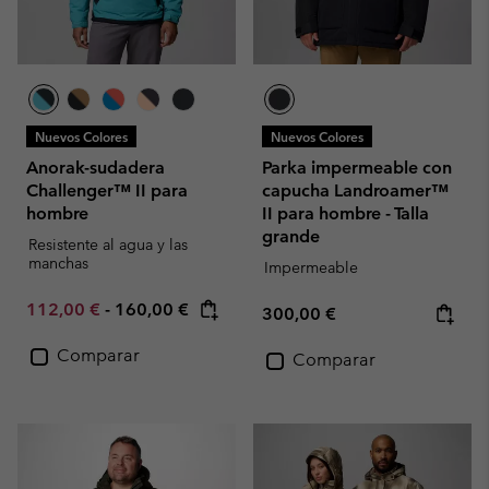
Nuevos Colores
Nuevos Colores
Anorak-sudadera
Parka impermeable con
Challenger™ II para
capucha Landroamer™
hombre
II para hombre - Talla
grande
Resistente al agua y las
manchas
Impermeable
Minimum sale price:
Maximum price:
112,00 €
-
160,00 €
Regular price:
300,00 €
Comparar
Comparar