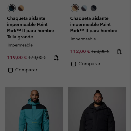
Chaqueta aislante
Chaqueta aislante
impermeable Point
impermeable Point
Park™ II para hombre -
Park™ II para hombre
Talla grande
Impermeable
Impermeable
Sale price:
Regular price:
112,00 €
160,00 €
Sale price:
Regular price:
119,00 €
170,00 €
Comparar
Comparar