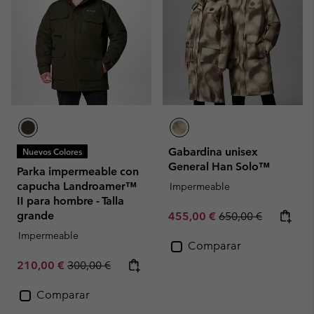
Gabardina unisex
Nuevos Colores
General Han Solo™
Parka impermeable con
capucha Landroamer™
Impermeable
II para hombre - Talla
grande
Sale price:
Regular price:
455,00 €
650,00 €
Impermeable
Comparar
Sale price:
Regular price:
210,00 €
300,00 €
Comparar