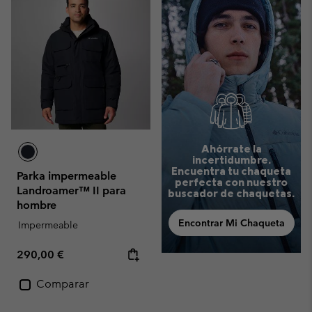
Ahórrate la
incertidumbre.
Encuentra tu chaqueta
Parka impermeable
perfecta con nuestro
Landroamer™ II para
buscador de chaquetas.
hombre
Encontrar Mi Chaqueta
Impermeable
Regular price:
290,00 €
Comparar