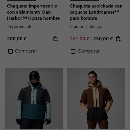
Chaqueta impermeable
Chaqueta acolchada con
con aislamiento Oak
capucha Landroamer™
Harbor™ II para hombre
para hombre
Impermeable
Plumón sintético
Regular price:
Minimum sale price:
Maximum price:
200,00 €
161,00 €
-
230,00 €
Comparar
Comparar