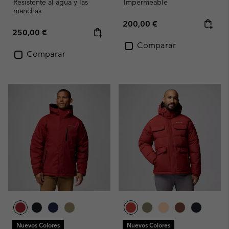
Resistente al agua y las
Impermeable
manchas
Regular price:
200,00 €
Regular price:
250,00 €
Comparar
Comparar
Nuevos Colores
Nuevos Colores