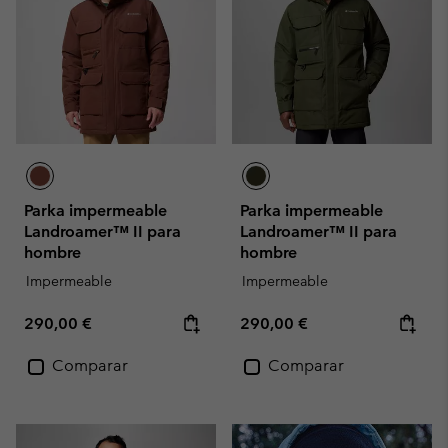
Parka impermeable
Parka impermeable
Landroamer™ II para
Landroamer™ II para
hombre
hombre
Impermeable
Impermeable
Regular price:
Regular price:
290,00 €
290,00 €
Comparar
Comparar