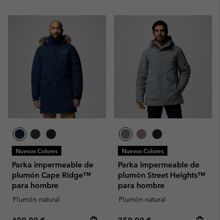
Nuevos Colores
Nuevos Colores
Parka impermeable de
Parka impermeable de
plumón Cape Ridge™
plumón Street Heights™
para hombre
para hombre
Plumón natural
Plumón natural
Regular price:
Regular price: