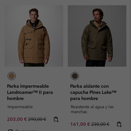
Parka impermeable
Parka aislante con
Landroamer™ II para
capucha Pines Lake™
hombre
para hombre
Impermeable
Resistente al agua y las
manchas
Sale price:
Regular price:
203,00 €
290,00 €
Sale price:
Regular price:
161,00 €
230,00 €